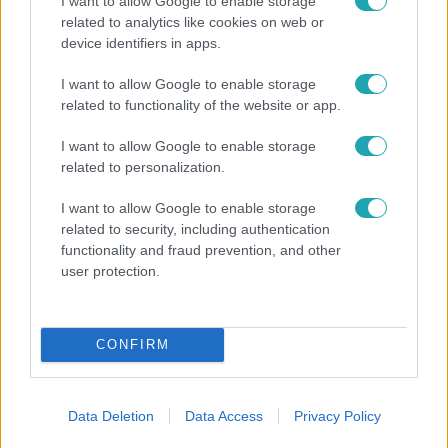
I want to allow Google to enable storage
related to analytics like cookies on web or
device identifiers in apps.
Bulvár
I want to allow Google to enable storage
related to functionality of the website or app.
Veréb Tamás és felesége nagy bejelentést tettek
I want to allow Google to enable storage
related to personalization.
2:46
I want to allow Google to enable storage
related to security, including authentication
functionality and fraud prevention, and other
user protection.
CONFIRM
Híradó
Data Deletion
Data Access
Privacy Policy
Energiatakarékosság a börtönökben is –