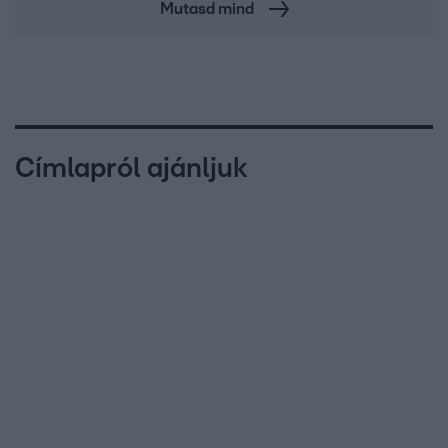
Mutasd mind
Címlapról ajánljuk