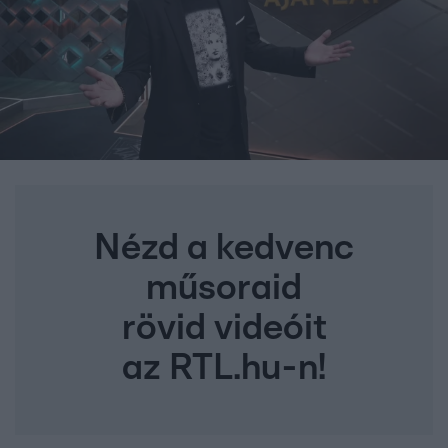
Nézd a kedvenc
műsoraid
rövid videóit
az RTL.hu-n!