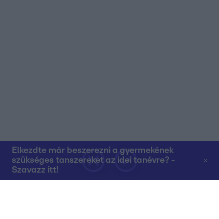
Elkezdte már beszerezni a gyermekének
szükséges tanszereket az idei tanévre? -
Szavazz itt!