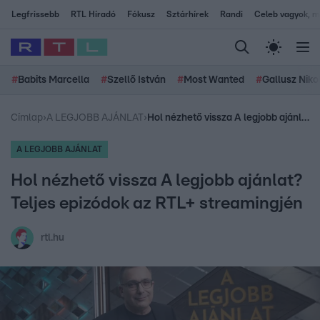
Legfrissebb
RTL Híradó
Fókusz
Sztárhírek
Randi
Celeb vagyok, me
#
Babits Marcella
#
Szellő István
#
Most Wanted
#
Gallusz Niko
Címlap
›
A LEGJOBB AJÁNLAT
›
Hol nézhető vissza A legjobb ajánlat? Teljes epizódok az RTL+ streamingjén
A LEGJOBB AJÁNLAT
Hol nézhető vissza A legjobb ajánlat?
Teljes epizódok az RTL+ streamingjén
rtl.hu