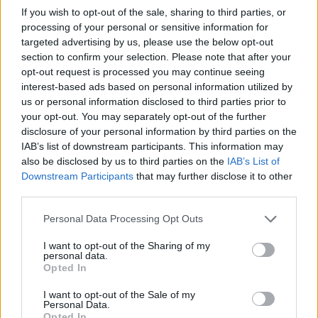
If you wish to opt-out of the sale, sharing to third parties, or
processing of your personal or sensitive information for
targeted advertising by us, please use the below opt-out
section to confirm your selection. Please note that after your
opt-out request is processed you may continue seeing
interest-based ads based on personal information utilized by
us or personal information disclosed to third parties prior to
your opt-out. You may separately opt-out of the further
disclosure of your personal information by third parties on the
IAB’s list of downstream participants. This information may
Kövess minket, és értesülj a friss hírekről a
also be disclosed by us to third parties on the
IAB’s List of
Downstream Participants
that may further disclose it to other
Facebookon is!
third parties.
Please note that this website/app uses one or more Google
Követem
Personal Data Processing Opt Outs
services and may gather and store information including but
not limited to your visit or usage behaviour. You may click to
I want to opt-out of the Sharing of my
personal data.
grant or deny consent to Google and its third-party tags to
Opted In
use your data for below specified purposes in below Google
consent section.
I want to opt-out of the Sale of my
Personal Data.
#
A LEGJOBB AJÁNLAT
#
RTL+
#
SVÁBY ANDRÁS
Opted In