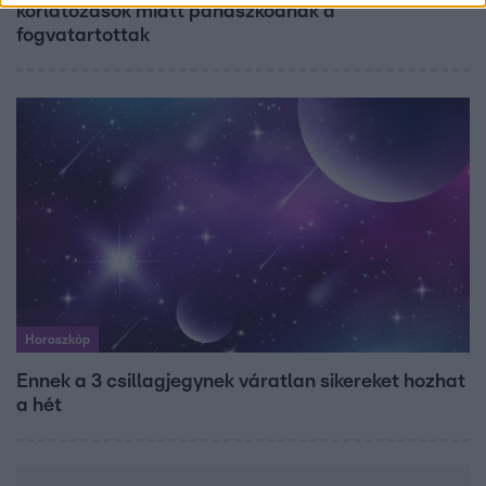
korlátozások miatt panaszkodnak a
fogvatartottak
Horoszkóp
Ennek a 3 csillagjegynek váratlan sikereket hozhat
a hét