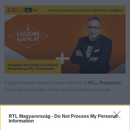
A legjobb ajánlat összes epizódja elérhető az
RTL+ Premiumon
!
Streameld most Sváby András műtárgyfelfedező műsorát!
Itt állítsd be, hogy az RTL.hu az elsők között
RTL Magyarország -
Do Not Process My Personal
legyen a Google-találatokban!
Information