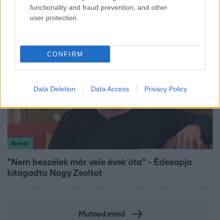
elkészítéséhez
functionality and fraud prevention, and other
user protection.
CONFIRM
Data Deletion
Data Access
Privacy Policy
Bulvár
"Nem beszélek már vele évek óta" - Édesapja
kitagadta Nagy Zsoltot
Mutasd mind