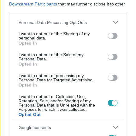
#
KÜLFÖLD
#
KISGÉP
#
REPÜLŐGÉP
Downstream Participants
that may further disclose it to other
third parties.
#
KÉNYSZERLESZÁLLÁS
#
SYDNEY
Please note that this website/app uses one or more Google
Personal Data Processing Opt Outs
services and may gather and store information including but
not limited to your visit or usage behaviour. You may click to
I want to opt-out of the Sharing of my
personal data.
grant or deny consent to Google and its third-party tags to
Opted In
use your data for below specified purposes in below Google
consent section.
I want to opt-out of the Sale of my
Personal Data.
Népszerű
Opted In
I want to opt-out of processing my
Personal Data for Targeted Advertising.
Opted In
3:23
I want to opt-out of Collection, Use,
Retention, Sale, and/or Sharing of my
Personal Data that Is Unrelated with the
Purposes for which it was collected.
Opted Out
Google consents