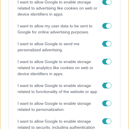
I want to allow Google to enable storage
related to advertising like cookies on web or
device identifiers in apps.
Fókusz
I want to allow my user data to be sent to
Hazaszállították a kórházból Kati nénit, a házuk
Google for online advertising purposes.
előtt vették észre, hogy már nem él
I want to allow Google to send me
personalized advertising.
I want to allow Google to enable storage
related to analytics like cookies on web or
device identifiers in apps.
I want to allow Google to enable storage
related to functionality of the website or app.
I want to allow Google to enable storage
related to personalization.
Életmód
I want to allow Google to enable storage
Kitört a lecsó-láz! Íme 3 tuti recept az
related to security, including authentication