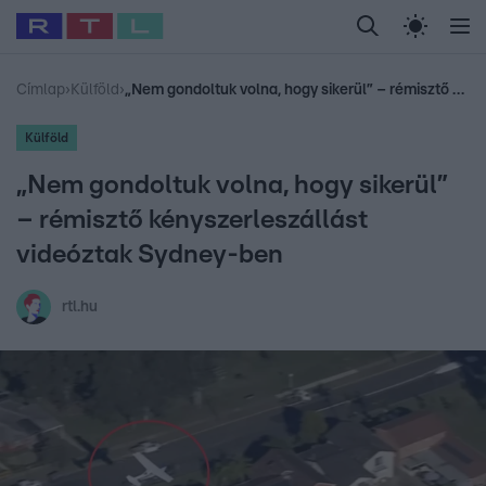
Legfrissebb
RTL Híradó
Fókusz
Sztárhírek
Randi
Celeb vagyok, me
#
Babits Marcella
#
Szellő István
#
Most Wanted
#
Gallusz Niko
Címlap
›
Külföld
›
„Nem gondoltuk volna, hogy sikerül” – rémisztő kényszerleszállást videóztak Sydney-ben
Külföld
„Nem gondoltuk volna, hogy sikerül”
– rémisztő kényszerleszállást
videóztak Sydney-ben
rtl.hu