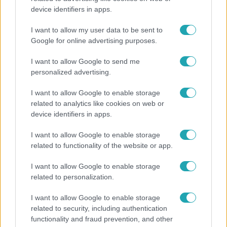
device identifiers in apps.
Veréb Tamás és felesége nagy bejelentést tettek
I want to allow my user data to be sent to
Google for online advertising purposes.
I want to allow Google to send me
personalized advertising.
I want to allow Google to enable storage
related to analytics like cookies on web or
device identifiers in apps.
I want to allow Google to enable storage
related to functionality of the website or app.
Bulvár
I want to allow Google to enable storage
related to personalization.
„Téged. Engem. Minket.” – Emilio és Tina szerelmes
vallomása sokakat megérinthet
I want to allow Google to enable storage
related to security, including authentication
functionality and fraud prevention, and other