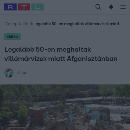
Legfrissebb
RTL Híradó
Fókusz
Sztárhírek
Randi
Celeb vagyok, me
#
Babits Marcella
#
Szellő István
#
Most Wanted
#
Gallusz Niko
Címlap
›
Külföld
›
Legalább 50-en meghaltak villámárvizek miatt Afganisztánban
Külföld
Legalább 50-en meghaltak
villámárvizek miatt Afganisztánban
rtl.hu