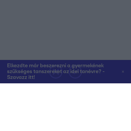
Elkezdte már beszerezni a gyermekének
szükséges tanszereket az idei tanévre? -
Szavazz itt!