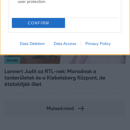
user protection.
3:14
CONFIRM
Data Deletion
Data Access
Privacy Policy
Híradó
Lannert Judit az RTL-nek: Maradnak a
tankerületek és a Klebelsberg Központ, de
átalakítják őket
Mutasd mind