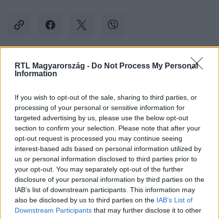
RTL Magyarország -
Do Not Process My Personal
Kövess minket, és értesülj a friss hírekről a
Information
Facebookon is!
If you wish to opt-out of the sale, sharing to third parties, or
processing of your personal or sensitive information for
Követem
targeted advertising by us, please use the below opt-out
section to confirm your selection. Please note that after your
opt-out request is processed you may continue seeing
interest-based ads based on personal information utilized by
us or personal information disclosed to third parties prior to
your opt-out. You may separately opt-out of the further
#
KÜLFÖLD
#
VILLÁMÁRVÍZ
#
ÁRVÍZ
#
ÁRADÁS
disclosure of your personal information by third parties on the
IAB’s list of downstream participants. This information may
#
HEVES ESŐZÉS
#
AFGANISZTÁN
also be disclosed by us to third parties on the
IAB’s List of
#
HALÁLOS ÁLDOZATOK
Downstream Participants
that may further disclose it to other