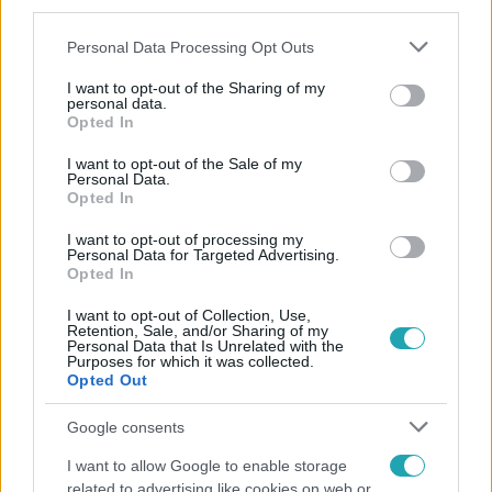
third parties.
Please note that this website/app uses one or more Google
Personal Data Processing Opt Outs
services and may gather and store information including but
not limited to your visit or usage behaviour. You may click to
I want to opt-out of the Sharing of my
personal data.
grant or deny consent to Google and its third-party tags to
Opted In
use your data for below specified purposes in below Google
consent section.
Népszerű
I want to opt-out of the Sale of my
Personal Data.
Opted In
I want to opt-out of processing my
Personal Data for Targeted Advertising.
Opted In
I want to opt-out of Collection, Use,
Retention, Sale, and/or Sharing of my
Personal Data that Is Unrelated with the
Purposes for which it was collected.
Opted Out
Google consents
I want to allow Google to enable storage
related to advertising like cookies on web or
Bulvár