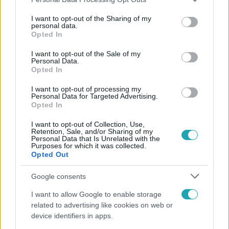
services and may gather and store information including but
not limited to your visit or usage behaviour. You may click to
I want to opt-out of the Sharing of my
personal data.
grant or deny consent to Google and its third-party tags to
Opted In
use your data for below specified purposes in below Google
Népszerű
consent section.
I want to opt-out of the Sale of my
Personal Data.
Opted In
I want to opt-out of processing my
Personal Data for Targeted Advertising.
Opted In
I want to opt-out of Collection, Use,
Retention, Sale, and/or Sharing of my
Personal Data that Is Unrelated with the
Purposes for which it was collected.
Opted Out
Google consents
Bulvár
I want to allow Google to enable storage
related to advertising like cookies on web or
Megyeri Csilla és Nico elszöktek otthonról
device identifiers in apps.