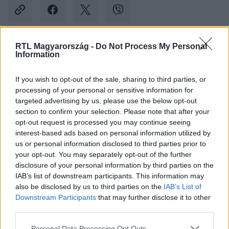
RTL Magyarország -
Do Not Process My Personal
Information
Kövess minket, és értesülj a friss hírekről a
Facebookon is!
If you wish to opt-out of the sale, sharing to third parties, or
processing of your personal or sensitive information for
Követem
targeted advertising by us, please use the below opt-out
section to confirm your selection. Please note that after your
opt-out request is processed you may continue seeing
interest-based ads based on personal information utilized by
us or personal information disclosed to third parties prior to
your opt-out. You may separately opt-out of the further
disclosure of your personal information by third parties on the
#
KÜLFÖLD
#
REPÜLŐ
#
PÉNISZ
#
RAJZ
IAB’s list of downstream participants. This information may
#
PILÓTA
#
REPTÉR
#
VÁRAKOZÁS
#
OHIO
also be disclosed by us to third parties on the
IAB’s List of
Downstream Participants
that may further disclose it to other
third parties.
Please note that this website/app uses one or more Google
Personal Data Processing Opt Outs