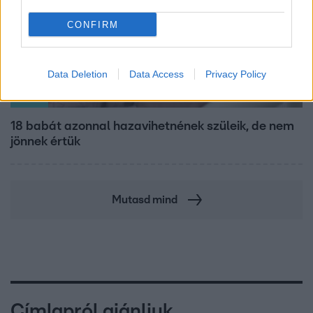
CONFIRM
Data Deletion
Data Access
Privacy Policy
Híradó
18 babát azonnal hazavihetnének szüleik, de nem
jönnek értük
Mutasd mind
Címlapról ajánljuk