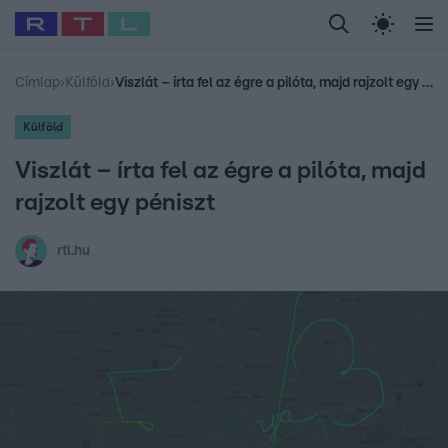
Legfrissebb
RTL Híradó
Fókusz
Sztárhírek
Randi
Celeb vagyok, me
#
Babits Marcella
#
Szellő István
#
Most Wanted
#
Gallusz Niko
Címlap
›
Külföld
›
Viszlát – írta fel az égre a pilóta, majd rajzolt egy péniszt
Külföld
Viszlát – írta fel az égre a pilóta, majd
rajzolt egy péniszt
rtl.hu