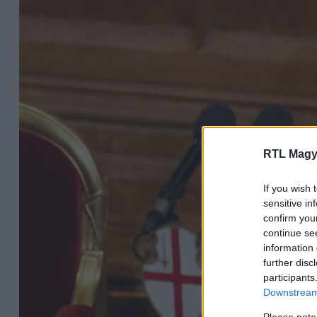
RTL Magy
If you wish 
sensitive in
confirm you
continue se
information 
further disc
participants
Downstream 
Please note