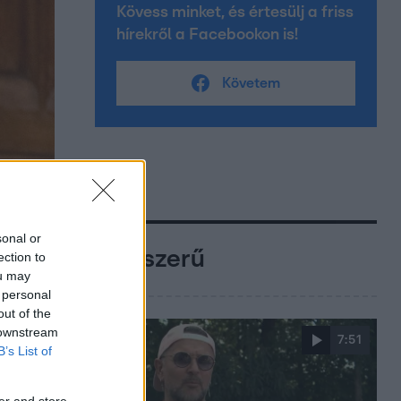
Kövess minket, és értesülj a friss
hírekről a Facebookon is!
Követem
sonal or
Népszerű
ection to
ou may
 personal
out of the
 downstream
7:51
B’s List of
er and store