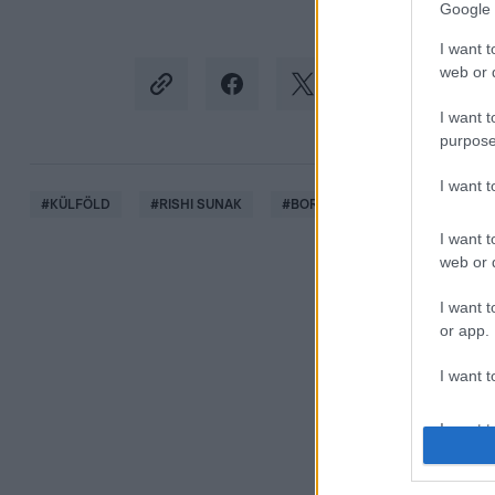
Google 
I want t
web or d
I want t
purpose
I want 
#
KÜLFÖLD
#
RISHI SUNAK
#
BORIS JOHNSON
#
KORON
I want t
web or d
I want t
or app.
I want t
I want t
authenti