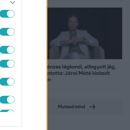
Bulvár
Pluszpénzes légkondi, elfogyott jég,
zöld rántotta: Járai Máté kiakadt
Siófokon
Mutasd mind