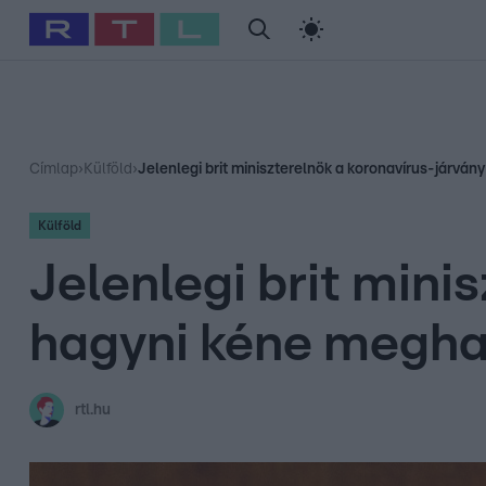
#
Babits Marcella
#
Szellő István
#
Most Wanted
#
Gallusz Ni
Címlap
›
Külföld
›
Jelenlegi brit miniszterelnök a koronavírus-járván
Külföld
Jelenlegi brit mini
hagyni kéne megha
rtl.hu