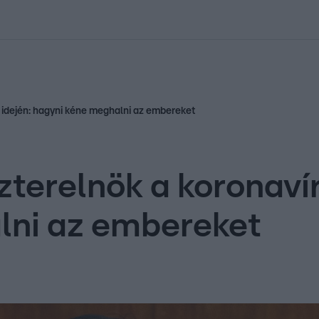
kolett
#
Időjárás
#
RTL műsor
#
Víz
#
Magyar Péter
#
Csillagjeg
y idején: hagyni kéne meghalni az embereket
szterelnök a koronaví
lni az embereket