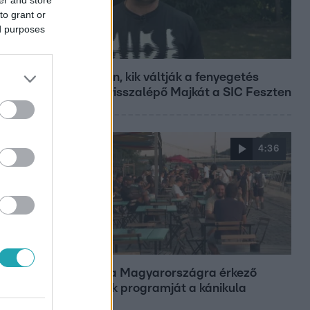
to grant or
ed purposes
Fókusz
Megvan, kik váltják a fenyegetés
miatt visszalépő Majkát a SIC Feszten
4:36
Fókusz
Átírta a Magyarországra érkező
turisták programját a kánikula