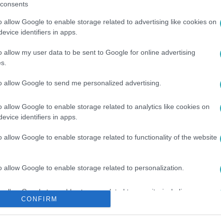
consents
o allow Google to enable storage related to advertising like cookies on
evice identifiers in apps.
o allow my user data to be sent to Google for online advertising
s.
to allow Google to send me personalized advertising.
AVÍRUS
#
JÁRVÁNY
#
HAGYJUK MEGHALNI
o allow Google to enable storage related to analytics like cookies on
evice identifiers in apps.
o allow Google to enable storage related to functionality of the website
o allow Google to enable storage related to personalization.
o allow Google to enable storage related to security, including
CONFIRM
cation functionality and fraud prevention, and other user protection.