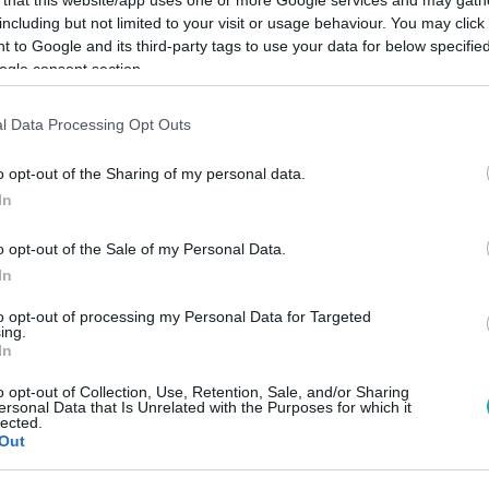
including but not limited to your visit or usage behaviour. You may click 
 to Google and its third-party tags to use your data for below specifi
ogle consent section.
l Data Processing Opt Outs
Link másolása
o opt-out of the Sharing of my personal data.
In
zt az akkori miniszterelnöknek, a lezárások
o opt-out of the Sale of my Personal Data.
ndta.
In
to opt-out of processing my Personal Data for Targeted
ing.
In
o opt-out of Collection, Use, Retention, Sale, and/or Sharing
ersonal Data that Is Unrelated with the Purposes for which it
között legyen a Google-találatokban!
lected.
Out