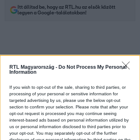
Itt állítsd be, hogy az RTL.hu az elsők között
legyen a Google-találatokban!
RTL Magyarország -
Do Not Process My Personal
Information
If you wish to opt-out of the sale, sharing to third parties, or
processing of your personal or sensitive information for
Kövess minket, és értesülj a friss hírekről a
targeted advertising by us, please use the below opt-out
Facebookon is!
section to confirm your selection. Please note that after your
opt-out request is processed you may continue seeing
Követem
interest-based ads based on personal information utilized by
us or personal information disclosed to third parties prior to
your opt-out. You may separately opt-out of the further
disclosure of your personal information by third parties on the