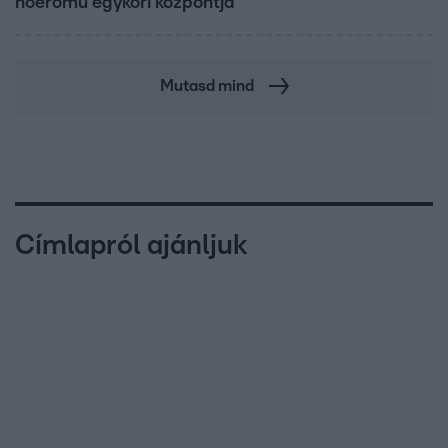
hőerőmű egykori központja
Mutasd mind
Címlapról ajánljuk