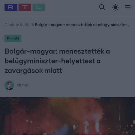
Legfrissebb
RTL Híradó
Fókusz
Sztárhírek
Randi
Celeb vagyok, me
#
Babits Marcella
#
Szellő István
#
Most Wanted
#
Gallusz Niko
Címlap
›
Külföld
›
Bolgár-magyar: menesztették a belügyminiszter-helyettest a zavargások miatt
Külföld
Bolgár-magyar: menesztették a
belügyminiszter-helyettest a
zavargások miatt
rtl.hu