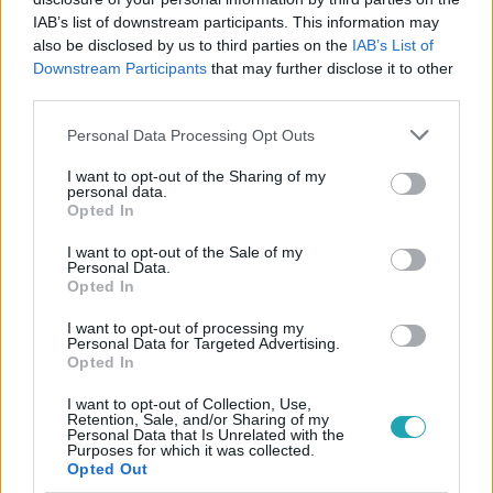
IAB’s list of downstream participants. This information may
also be disclosed by us to third parties on the
IAB’s List of
Downstream Participants
that may further disclose it to other
#
KÜLFÖLD
#
EURÓPA-BAJNOKSÁG
#
EB-SELEJTEZŐ
third parties.
#
BULGÁRIA
#
MENESZTÉS
#
ZAVARGÁSOK
Please note that this website/app uses one or more Google
Personal Data Processing Opt Outs
#
SZURKOLÓK
services and may gather and store information including but
not limited to your visit or usage behaviour. You may click to
I want to opt-out of the Sharing of my
personal data.
grant or deny consent to Google and its third-party tags to
Opted In
use your data for below specified purposes in below Google
consent section.
I want to opt-out of the Sale of my
Personal Data.
Opted In
I want to opt-out of processing my
Népszerű
Personal Data for Targeted Advertising.
Opted In
I want to opt-out of Collection, Use,
Retention, Sale, and/or Sharing of my
Personal Data that Is Unrelated with the
Purposes for which it was collected.
Opted Out