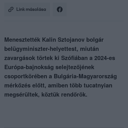
Link másolása
Menesztették Kalin Sztojanov bolgár
belügyminiszter-helyettest, miután
zavargások törtek ki Szófiában a 2024-es
Európa-bajnokság selejtezőjének
csoportkörében a Bulgária-Magyarország
mérkőzés előtt, amiben több tucatnyian
megsérültek, köztük rendőrök.