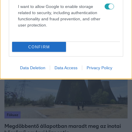
I want to allow Google to enable storage
related to security, including authentication
Bulvár
functionality and fraud prevention, and other
user protection.
"Hatalmas viharban" - így zajlott Hegyi Barbara
és Zorán első randija
CONFIRM
17:49
Data Deletion
Data Access
Privacy Policy
Fókusz
Megdöbbentő állapotban maradt meg az inotai