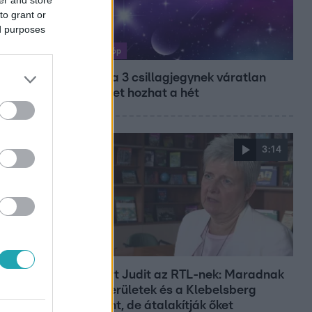
to grant or
ed purposes
Horoszkóp
Ennek a 3 csillagjegynek váratlan
sikereket hozhat a hét
3:14
Híradó
Lannert Judit az RTL-nek: Maradnak
a tankerületek és a Klebelsberg
Központ, de átalakítják őket