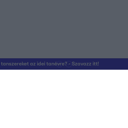
nszereket az idei tanévre? - Szavazz itt!
Kapcsolat
RTL Group Beszál
Magatartási Kó