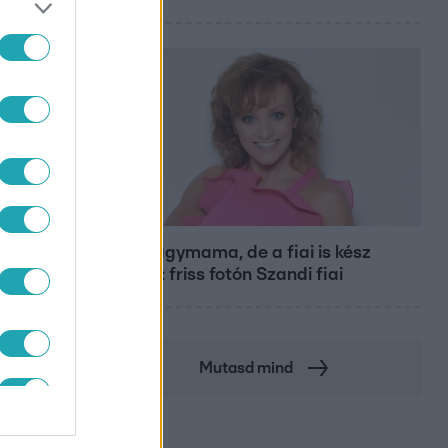
Bulvár
Már nagymama, de a fiai is kész
férfiak: friss fotón Szandi fiai
Mutasd mind