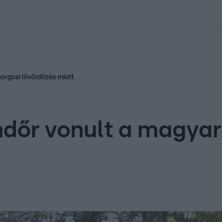
kolett
#
Időjárás
#
RTL műsor
#
Víz
#
Magyar Péter
#
Csillagjeg
horgosi lövöldözés miatt
ndőr vonult a magyar