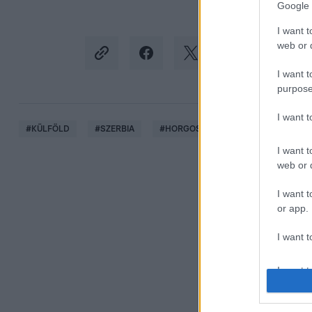
Google 
I want t
web or d
I want t
purpose
I want 
#
KÜLFÖLD
#
SZERBIA
#
HORGOS
#
RENDŐRSÉG
I want t
web or d
I want t
or app.
I want t
I want t
authenti