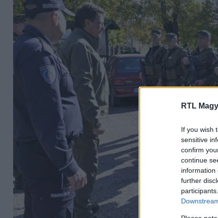
RTL Magy
If you wish 
sensitive in
confirm you
continue se
information 
further disc
participants
Downstream 
Please note