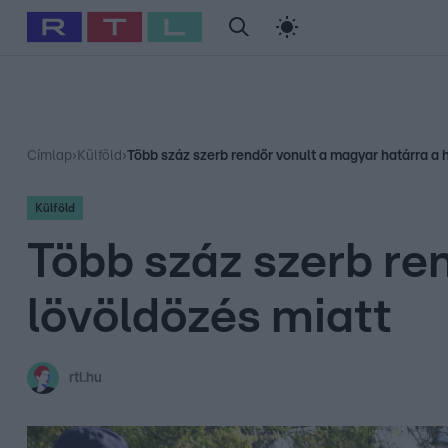
#
Babits Marcella
#
Szellő István
#
Most Wanted
#
Gallusz Ni
Címlap
›
Külföld
›
Több száz szerb rendőr vonult a magyar határra a 
Külföld
Több száz szerb re
lövöldözés miatt
rtl.hu