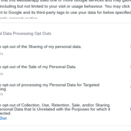
including but not limited to your visit or usage behaviour. You may click 
 to Google and its third-party tags to use your data for below specifi
ogle consent section.
l Data Processing Opt Outs
Link másolása
o opt-out of the Sharing of my personal data.
In
égei több helyen tábort vertek, várhatóan
o opt-out of the Sale of my Personal Data.
atárnál.
In
to opt-out of processing my Personal Data for Targeted
ing.
In
o opt-out of Collection, Use, Retention, Sale, and/or Sharing
ersonal Data that Is Unrelated with the Purposes for which it
között legyen a Google-találatokban!
lected.
Out