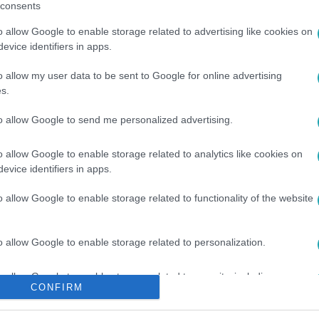
consents
o allow Google to enable storage related to advertising like cookies on
evice identifiers in apps.
o allow my user data to be sent to Google for online advertising
s.
to allow Google to send me personalized advertising.
#
SZERB-MAGYAR HATÁR
#
ILLEGÁLIS BEVÁNDORLÓK
o allow Google to enable storage related to analytics like cookies on
evice identifiers in apps.
o allow Google to enable storage related to functionality of the website
o allow Google to enable storage related to personalization.
o allow Google to enable storage related to security, including
CONFIRM
cation functionality and fraud prevention, and other user protection.