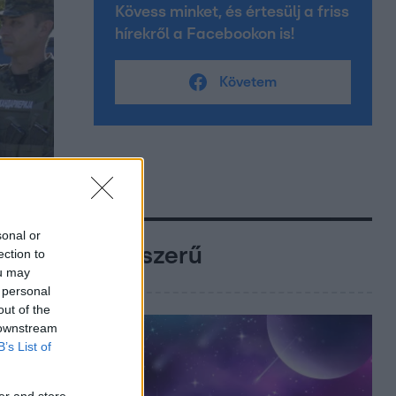
Kövess minket, és értesülj a friss
hírekről a Facebookon is!
Követem
sonal or
Népszerű
ection to
ou may
 personal
out of the
 downstream
B’s List of
er and store