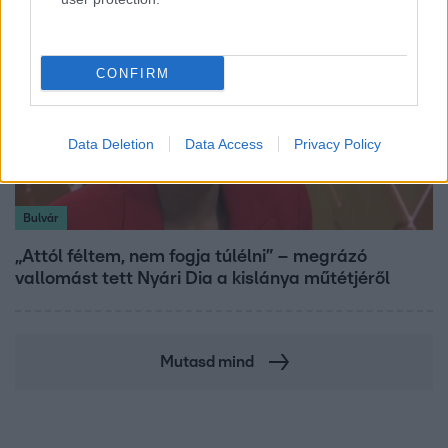
CONFIRM
Data Deletion
Data Access
Privacy Policy
Bulvár
„Attól féltem, nem fogja túlélni” – megrázó
vallomást tett Nyári Dia a kislánya műtétjéről
Mutasd mind