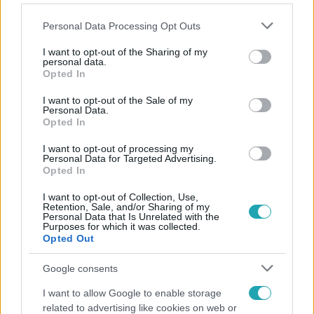
Please note that this website/app uses one or more Google
Personal Data Processing Opt Outs
services and may gather and store information including but
not limited to your visit or usage behaviour. You may click to
I want to opt-out of the Sharing of my
personal data.
grant or deny consent to Google and its third-party tags to
Opted In
Népszerű
use your data for below specified purposes in below Google
consent section.
I want to opt-out of the Sale of my
Personal Data.
Opted In
I want to opt-out of processing my
Personal Data for Targeted Advertising.
Opted In
I want to opt-out of Collection, Use,
Retention, Sale, and/or Sharing of my
Personal Data that Is Unrelated with the
Purposes for which it was collected.
Opted Out
Google consents
Horoszkóp
I want to allow Google to enable storage
related to advertising like cookies on web or