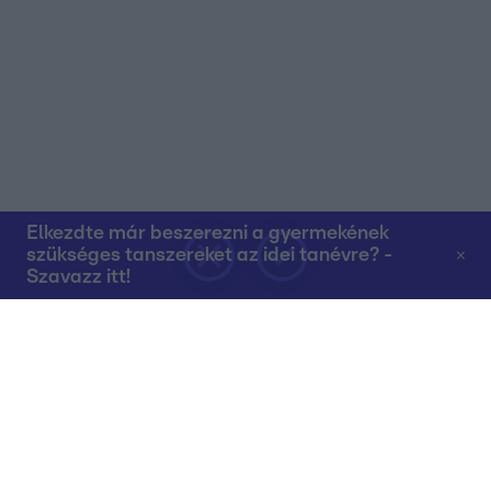
Elkezdte már beszerezni a gyermekének
szükséges tanszereket az idei tanévre? -
Szavazz itt!