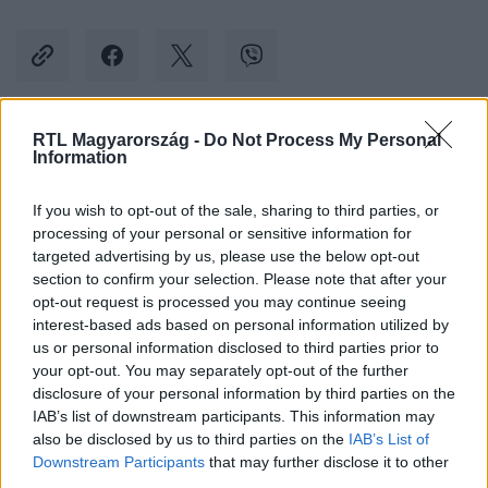
RTL Magyarország -
Do Not Process My Personal
Kövess minket, és értesülj a friss hírekről a
Information
Facebookon is!
If you wish to opt-out of the sale, sharing to third parties, or
processing of your personal or sensitive information for
Követem
targeted advertising by us, please use the below opt-out
section to confirm your selection. Please note that after your
opt-out request is processed you may continue seeing
interest-based ads based on personal information utilized by
us or personal information disclosed to third parties prior to
your opt-out. You may separately opt-out of the further
#
KÜLFÖLD
#
SZIJJÁRTÓ PÉTER
disclosure of your personal information by third parties on the
IAB’s list of downstream participants. This information may
#
HARMADIK VILÁGHÁBORÚ
#
IZRAEL
#
GÁZA ÖVEZET
also be disclosed by us to third parties on the
IAB’s List of
Downstream Participants
that may further disclose it to other
third parties.