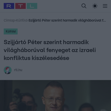
Legfrissebb
RTL Híradó
Fókusz
Sztárhírek
Randi
Celeb vagyok, me
#
Babits Marcella
#
Szellő István
#
Most Wanted
#
Gallusz Niko
Címlap
›
Külföld
›
Szijjártó Péter szerint harmadik világháborúval fenyeget az izraeli konfliktus kiszélesedése
Külföld
Szijjártó Péter szerint harmadik
világháborúval fenyeget az izraeli
konfliktus kiszélesedése
rtl.hu