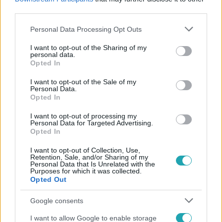
#
KÓMA
third parties.
Please note that this website/app uses one or more Google
Personal Data Processing Opt Outs
services and may gather and store information including but
not limited to your visit or usage behaviour. You may click to
I want to opt-out of the Sharing of my
personal data.
grant or deny consent to Google and its third-party tags to
Opted In
use your data for below specified purposes in below Google
consent section.
I want to opt-out of the Sale of my
Personal Data.
Népszerű
Opted In
I want to opt-out of processing my
Personal Data for Targeted Advertising.
Opted In
I want to opt-out of Collection, Use,
Retention, Sale, and/or Sharing of my
Personal Data that Is Unrelated with the
Purposes for which it was collected.
Opted Out
Google consents
I want to allow Google to enable storage