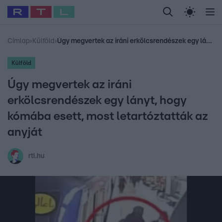
Legfrissebb
RTL Híradó
Fókusz
Sztárhírek
Randi
Celeb vagyok, me
#
Babits Marcella
#
Szellő István
#
Most Wanted
#
Gallusz Niko
Címlap
›
Külföld
›
Úgy megvertek az iráni erkölcsrendészek egy lányt, hogy kómába esett, most letartóztatták az anyját
Külföld
Úgy megvertek az iráni
erkölcsrendészek egy lányt, hogy
kómába esett, most letartóztatták az
anyját
rtl.hu