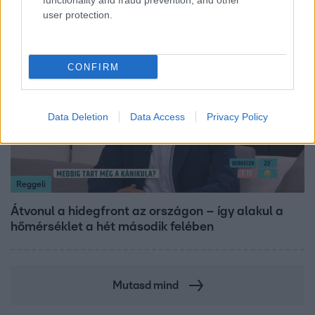
functionality and fraud prevention, and other
user protection.
6:12
CONFIRM
Data Deletion
Data Access
Privacy Policy
Reggeli
Átvonul a hidegfront az országon – így alakul a
hőmérséklet a hét második felében
Mutasd mind