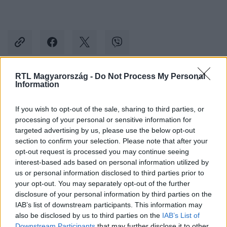
RTL Magyarország -
Do Not Process My Personal
Information
Kövess minket, és értesülj a friss hírekről a
Facebookon is!
If you wish to opt-out of the sale, sharing to third parties, or
processing of your personal or sensitive information for
Követem
targeted advertising by us, please use the below opt-out
section to confirm your selection. Please note that after your
opt-out request is processed you may continue seeing
interest-based ads based on personal information utilized by
us or personal information disclosed to third parties prior to
your opt-out. You may separately opt-out of the further
disclosure of your personal information by third parties on the
#
KÜLFÖLD
#
IRÁN
#
FEJKENDŐ
IAB’s list of downstream participants. This information may
#
ERKÖLCSRENDÉSZET
#
BÁNTALMAZÁS
#
ÉDESANYA
also be disclosed by us to third parties on the
IAB’s List of
Downstream Participants
that may further disclose it to other