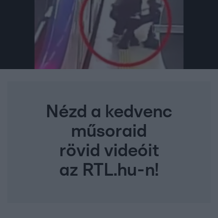
Nézd a kedvenc
műsoraid
rövid videóit
az RTL.hu-n!