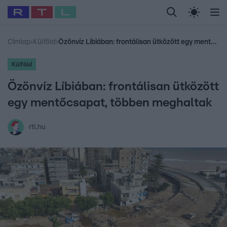
Legfrissebb
RTL Híradó
Fókusz
Sztárhírek
Randi
Celeb vagyok, me
#
Babits Marcella
#
Szellő István
#
Most Wanted
#
Gallusz Niko
Címlap
›
Külföld
›
Özönvíz Líbiában: frontálisan ütközött egy mentőcsapat, többen meghaltak
Külföld
Özönvíz Líbiában: frontálisan ütközött
egy mentőcsapat, többen meghaltak
rtl.hu