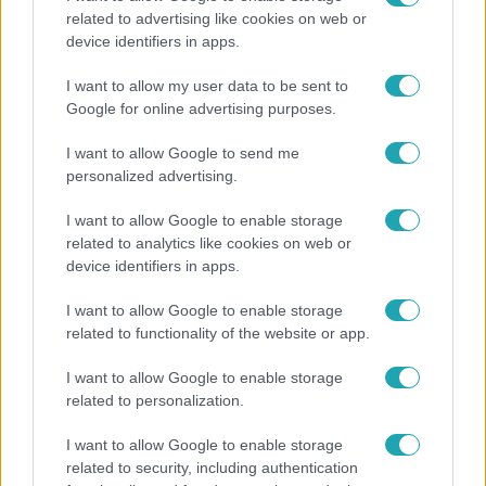
related to advertising like cookies on web or
device identifiers in apps.
Bulvár
I want to allow my user data to be sent to
Veréb Tamás és felesége nagy bejelentést tettek
Google for online advertising purposes.
I want to allow Google to send me
personalized advertising.
I want to allow Google to enable storage
related to analytics like cookies on web or
device identifiers in apps.
I want to allow Google to enable storage
related to functionality of the website or app.
I want to allow Google to enable storage
related to personalization.
Bulvár
I want to allow Google to enable storage
"Nem beszélek már vele évek óta" - Édesapja
related to security, including authentication
kitagadta Nagy Zsoltot