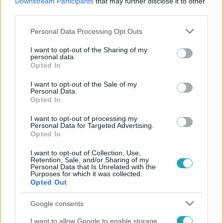
Downstream Participants
that may further disclose it to other
#
KÜLFÖLD
#
LÍBIA
#
ÁRVÍZ
#
MENTŐCSAPAT
third parties.
#
FRONTÁLIS ÜTKÖZÉS
#
BALESET BŰNÜGY
Please note that this website/app uses one or more Google
Personal Data Processing Opt Outs
services and may gather and store information including but
not limited to your visit or usage behaviour. You may click to
I want to opt-out of the Sharing of my
personal data.
grant or deny consent to Google and its third-party tags to
Opted In
use your data for below specified purposes in below Google
consent section.
I want to opt-out of the Sale of my
Personal Data.
Opted In
Népszerű
I want to opt-out of processing my
Personal Data for Targeted Advertising.
Opted In
I want to opt-out of Collection, Use,
Retention, Sale, and/or Sharing of my
Personal Data that Is Unrelated with the
Purposes for which it was collected.
Opted Out
Google consents
I want to allow Google to enable storage