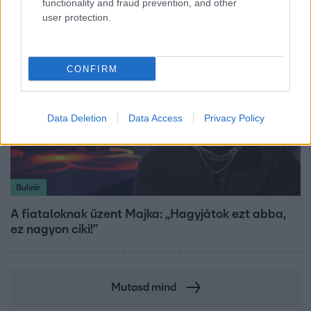
functionality and fraud prevention, and other
user protection.
CONFIRM
Data Deletion
Data Access
Privacy Policy
Bulvár
A fiataloknak üzent Majka: „Hagyjátok ezt abba,
ez nagyon ciki!”
Mutasd mind