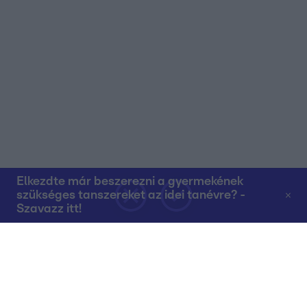
Elkezdte már beszerezni a gyermekének
szükséges tanszereket az idei tanévre? -
Szavazz itt!