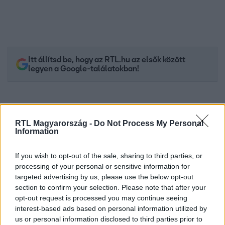
Itt állítsd be, hogy az RTL.hu az elsők között
legyen a Google-találatokban!
RTL Magyarország -
Do Not Process My Personal
Information
If you wish to opt-out of the sale, sharing to third parties, or
processing of your personal or sensitive information for
targeted advertising by us, please use the below opt-out
section to confirm your selection. Please note that after your
opt-out request is processed you may continue seeing
Kövess minket, és értesülj a friss hírekről a
interest-based ads based on personal information utilized by
Facebookon is!
us or personal information disclosed to third parties prior to