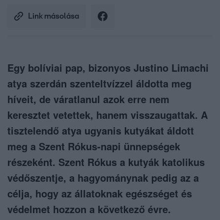
Link másolása
Egy bolíviai pap, bizonyos Justino Limachi
atya szerdán szenteltvízzel áldotta meg
híveit, de váratlanul azok erre nem
keresztet vetettek, hanem visszaugattak. A
tisztelendő atya ugyanis kutyákat áldott
meg a Szent Rókus-napi ünnepségek
részeként. Szent Rókus a kutyák katolikus
védőszentje, a hagyománynak pedig az a
célja, hogy az állatoknak egészséget és
védelmet hozzon a következő évre.