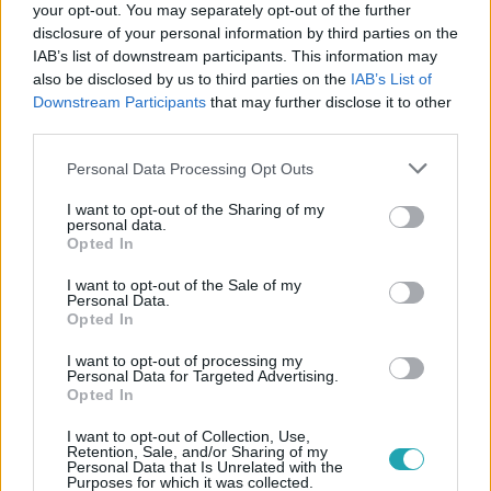
your opt-out. You may separately opt-out of the further
disclosure of your personal information by third parties on the
Követem
IAB’s list of downstream participants. This information may
also be disclosed by us to third parties on the
IAB’s List of
Downstream Participants
that may further disclose it to other
third parties.
Please note that this website/app uses one or more Google
Personal Data Processing Opt Outs
#
KÜLFÖLD
#
VIDEÓ
#
PAP
#
KUTYA
#
ÁLDÁS
services and may gather and store information including but
not limited to your visit or usage behaviour. You may click to
I want to opt-out of the Sharing of my
#
BOLÍVIA
personal data.
grant or deny consent to Google and its third-party tags to
Opted In
use your data for below specified purposes in below Google
consent section.
I want to opt-out of the Sale of my
Personal Data.
Opted In
I want to opt-out of processing my
Personal Data for Targeted Advertising.
Opted In
Népszerű
I want to opt-out of Collection, Use,
Retention, Sale, and/or Sharing of my
Personal Data that Is Unrelated with the
Purposes for which it was collected.