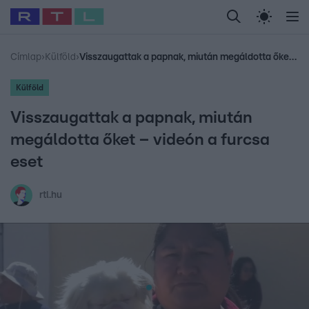
Legfrissebb
RTL Híradó
Fókusz
Sztárhírek
Randi
Celeb vagyok, me
#
Babits Marcella
#
Szellő István
#
Most Wanted
#
Gallusz Niko
Címlap
›
Külföld
›
Visszaugattak a papnak, miután megáldotta őket – videón a furcsa eset
Külföld
Visszaugattak a papnak, miután
megáldotta őket – videón a furcsa
eset
rtl.hu