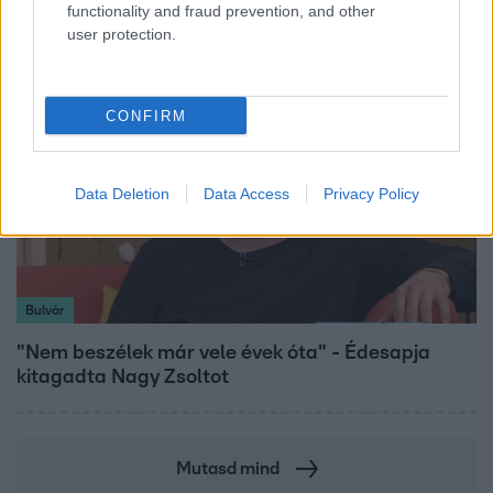
átalakulását
functionality and fraud prevention, and other
user protection.
CONFIRM
Data Deletion
Data Access
Privacy Policy
Bulvár
"Nem beszélek már vele évek óta" - Édesapja
kitagadta Nagy Zsoltot
Mutasd mind