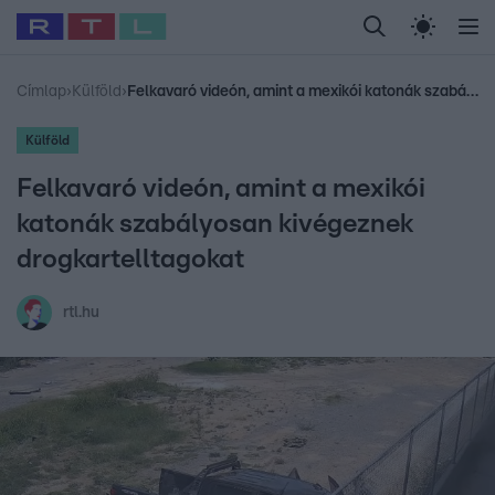
Legfrissebb
RTL Híradó
Fókusz
Sztárhírek
Randi
Celeb vagyok, me
#
Babits Marcella
#
Szellő István
#
Most Wanted
#
Gallusz Niko
Címlap
›
Külföld
›
Felkavaró videón, amint a mexikói katonák szabályosan kivégeznek drogkartelltagokat
Külföld
Felkavaró videón, amint a mexikói
katonák szabályosan kivégeznek
drogkartelltagokat
rtl.hu