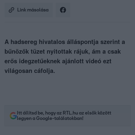
Link másolása
A hadsereg hivatalos álláspontja szerint a
bűnözők tüzet nyitottak rájuk, ám a csak
erős idegzetűeknek ajánlott videó ezt
világosan cáfolja.
Itt állítsd be, hogy az RTL.hu az elsők között
legyen a Google-találatokban!