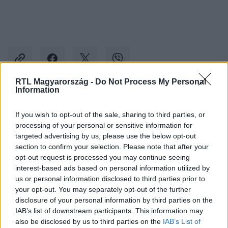
RTL Magyarország -
Do Not Process My Personal
Information
Kövess minket, és értesülj a friss hírekről a
If you wish to opt-out of the sale, sharing to third parties, or
Facebookon is!
processing of your personal or sensitive information for
targeted advertising by us, please use the below opt-out
Követem
section to confirm your selection. Please note that after your
opt-out request is processed you may continue seeing
interest-based ads based on personal information utilized by
us or personal information disclosed to third parties prior to
your opt-out. You may separately opt-out of the further
disclosure of your personal information by third parties on the
IAB’s list of downstream participants. This information may
#
KÜLFÖLD
#
DROGKARTELL
#
MEXIKÓ
also be disclosed by us to third parties on the
IAB’s List of