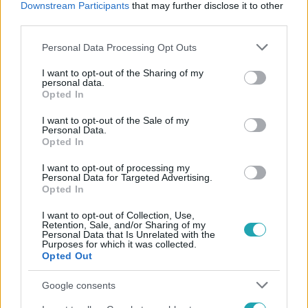
Downstream Participants
that may further disclose it to other
#
HADSEREG
#
KATONA
#
VIDEÓ
#
KIVÉGZÉS
third parties.
Please note that this website/app uses one or more Google
Personal Data Processing Opt Outs
services and may gather and store information including but
not limited to your visit or usage behaviour. You may click to
I want to opt-out of the Sharing of my
personal data.
grant or deny consent to Google and its third-party tags to
Opted In
use your data for below specified purposes in below Google
consent section.
I want to opt-out of the Sale of my
Népszerű
Personal Data.
Opted In
I want to opt-out of processing my
Personal Data for Targeted Advertising.
Opted In
3:23
I want to opt-out of Collection, Use,
Retention, Sale, and/or Sharing of my
Personal Data that Is Unrelated with the
Purposes for which it was collected.
Opted Out
Google consents