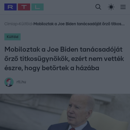
Legfrissebb
RTL Híradó
Fókusz
Sztárhírek
Randi
Celeb vagyok, me
#
Babits Marcella
#
Szellő István
#
Most Wanted
#
Gallusz Niko
Címlap
›
Külföld
›
Mobiloztak a Joe Biden tanácsadóját őrző titkosügynökök, ezért nem vették észre, hogy betörtek a házába
Külföld
Mobiloztak a Joe Biden tanácsadóját
őrző titkosügynökök, ezért nem vették
észre, hogy betörtek a házába
rtl.hu