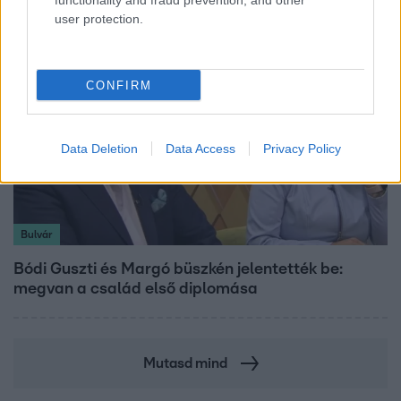
functionality and fraud prevention, and other
user protection.
CONFIRM
Data Deletion
Data Access
Privacy Policy
Bulvár
Bódi Guszti és Margó büszkén jelentették be:
megvan a család első diplomása
Mutasd mind