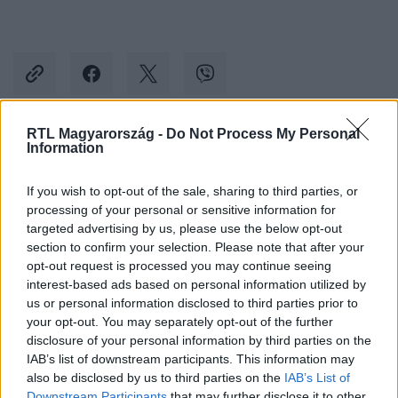
RTL Magyarország -
Do Not Process My Personal
Information
Kövess minket, és értesülj a friss hírekről a
Facebookon is!
If you wish to opt-out of the sale, sharing to third parties, or
processing of your personal or sensitive information for
Követem
targeted advertising by us, please use the below opt-out
section to confirm your selection. Please note that after your
opt-out request is processed you may continue seeing
interest-based ads based on personal information utilized by
us or personal information disclosed to third parties prior to
your opt-out. You may separately opt-out of the further
disclosure of your personal information by third parties on the
#
KÜLFÖLD
#
JOE BIDEN
#
JAKE SULLIVAN
IAB’s list of downstream participants. This information may
#
BETÖRÉS
#
TITKOSÜGYNÖK
#
MOBIL
also be disclosed by us to third parties on the
IAB’s List of
Downstream Participants
that may further disclose it to other