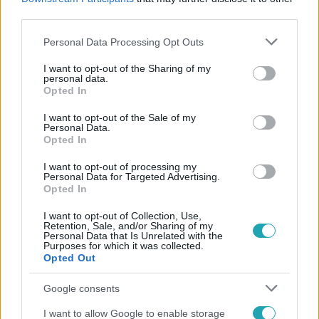
#
VIZSGÁLAT
third parties.
Please note that this website/app uses one or more Google
Personal Data Processing Opt Outs
services and may gather and store information including but
not limited to your visit or usage behaviour. You may click to
I want to opt-out of the Sharing of my
personal data.
grant or deny consent to Google and its third-party tags to
Opted In
use your data for below specified purposes in below Google
consent section.
I want to opt-out of the Sale of my
Personal Data.
Népszerű
Opted In
I want to opt-out of processing my
Personal Data for Targeted Advertising.
Opted In
8:33
I want to opt-out of Collection, Use,
Retention, Sale, and/or Sharing of my
Personal Data that Is Unrelated with the
Purposes for which it was collected.
Opted Out
Google consents
I want to allow Google to enable storage