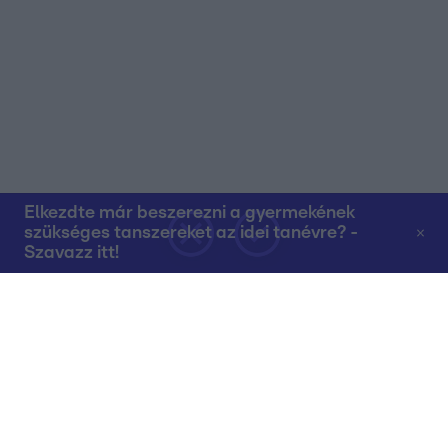
Elkezdte már beszerezni a gyermekének
szükséges tanszereket az idei tanévre? -
Szavazz itt!