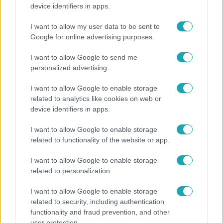
„A csúcs opcionális, a biztonságos hazatérés
device identifiers in apps.
kötelező” – 50 méterre a csúcstól fordult vissza
Klein Dávid
I want to allow my user data to be sent to
Google for online advertising purposes.
I want to allow Google to send me
3:23
personalized advertising.
I want to allow Google to enable storage
related to analytics like cookies on web or
device identifiers in apps.
I want to allow Google to enable storage
related to functionality of the website or app.
I want to allow Google to enable storage
Fókusz
related to personalization.
Hazaszállították a kórházból Kati nénit, a házuk
I want to allow Google to enable storage
előtt vették észre, hogy már nem él
related to security, including authentication
functionality and fraud prevention, and other
user protection.