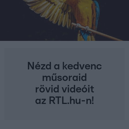
Nézd a kedvenc
műsoraid
rövid videóit
az RTL.hu-n!