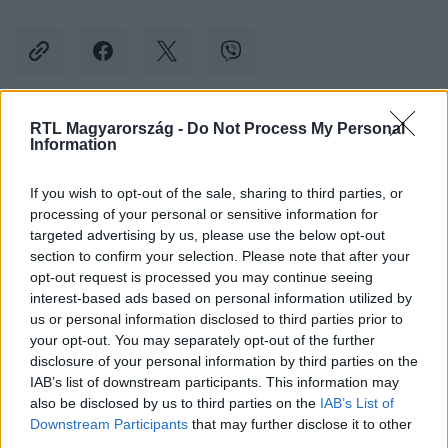
RTL Magyarország -
Do Not Process My Personal
Kövess minket, és értesülj a friss hírekről a
Information
Facebookon is!
If you wish to opt-out of the sale, sharing to third parties, or
processing of your personal or sensitive information for
Követem
targeted advertising by us, please use the below opt-out
section to confirm your selection. Please note that after your
opt-out request is processed you may continue seeing
interest-based ads based on personal information utilized by
us or personal information disclosed to third parties prior to
your opt-out. You may separately opt-out of the further
#
KÜLFÖLD
#
PAPAGÁJ
#
PAPAGÁJTOJÁS
#
TOJÁS
disclosure of your personal information by third parties on the
IAB’s list of downstream participants. This information may
#
CSEMPÉSZET
#
REPÜLŐTÉR
#
REPTÉRI ELLENŐRZÉS
also be disclosed by us to third parties on the
IAB’s List of
Downstream Participants
that may further disclose it to other
third parties.