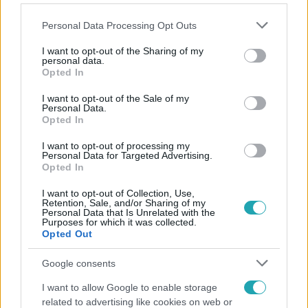
Please note that this website/app uses one or more Google
Personal Data Processing Opt Outs
services and may gather and store information including but
not limited to your visit or usage behaviour. You may click to
I want to opt-out of the Sharing of my
personal data.
grant or deny consent to Google and its third-party tags to
Opted In
Népszerű
use your data for below specified purposes in below Google
consent section.
I want to opt-out of the Sale of my
Personal Data.
Opted In
14:09
I want to opt-out of processing my
Personal Data for Targeted Advertising.
Opted In
I want to opt-out of Collection, Use,
Retention, Sale, and/or Sharing of my
Personal Data that Is Unrelated with the
Purposes for which it was collected.
Opted Out
Google consents
Reggeli
I want to allow Google to enable storage
related to advertising like cookies on web or