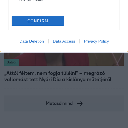
CONFIRM
Data Deletion
Data Access
Privacy Policy
Bulvár
„Attól féltem, nem fogja túlélni” – megrázó
vallomást tett Nyári Dia a kislánya műtétjéről
Mutasd mind