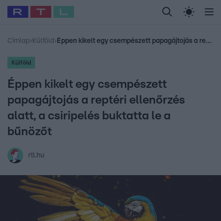
Legfrissebb
RTL Híradó
Fókusz
Sztárhírek
Randi
Celeb vagyok, me
#
Babits Marcella
#
Szellő István
#
Most Wanted
#
Gallusz Niko
Címlap
›
Külföld
›
Éppen kikelt egy csempészett papagájtojás a reptéri ellenőrzés alatt, a csiripelés buktatta le a bűnözőt
Külföld
Éppen kikelt egy csempészett
papagájtojás a reptéri ellenőrzés
alatt, a csiripelés buktatta le a
bűnözőt
rtl.hu