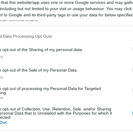
 that this website/app uses one or more Google services and may gath
including but not limited to your visit or usage behaviour. You may click 
 to Google and its third-party tags to use your data for below specifi
ogle consent section.
Link másolása
l Data Processing Opt Outs
o opt-out of the Sharing of my personal data.
In
is maradniuk kell annak ellenére, hogy a
o opt-out of the Sale of my Personal Data.
In
to opt-out of processing my Personal Data for Targeted
ing.
In
o opt-out of Collection, Use, Retention, Sale, and/or Sharing
között legyen a Google-találatokban!
ersonal Data that Is Unrelated with the Purposes for which it
lected.
Out