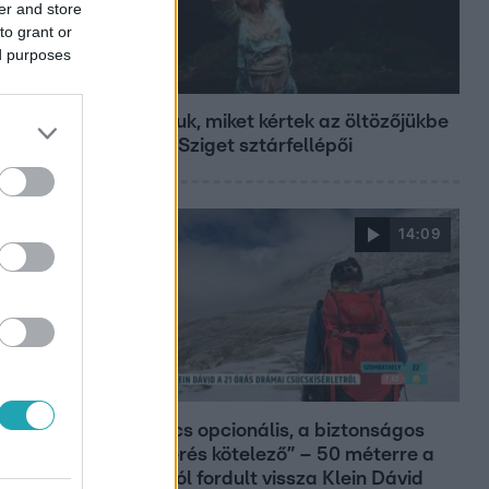
er and store
to grant or
ed purposes
Fókusz
Mutatjuk, miket kértek az öltözőjükbe
az idei Sziget sztárfellépői
14:09
Reggeli
„A csúcs opcionális, a biztonságos
hazatérés kötelező” – 50 méterre a
csúcstól fordult vissza Klein Dávid