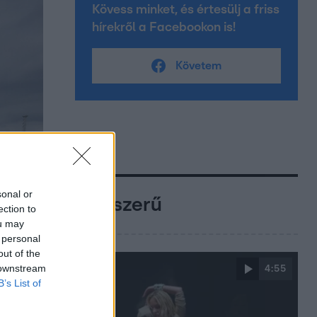
Kövess minket, és értesülj a friss
hírekről a Facebookon is!
Követem
sonal or
Népszerű
ection to
ou may
 personal
out of the
 downstream
4:55
B’s List of