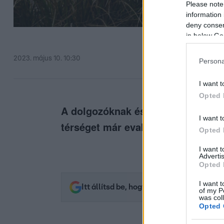
Please note
information 
deny consent
in below Go
2023. május 10. 10:30
Persona
I want t
Opted 
A dolgozóknak és a családjaiknak 
I want t
térséget már evakuálták.
Opted 
I want 
Advertis
Opted 
I want t
Itt állítsd be, hogy az RTL.hu az elsők 
of my P
was col
Opted 