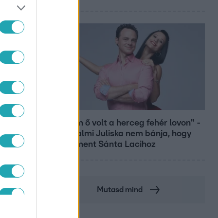
Bulvár
"Nekem ő volt a herceg fehér lovon" -
Széphalmi Juliska nem bánja, hogy
hozzáment Sánta Lacihoz
Mutasd mind