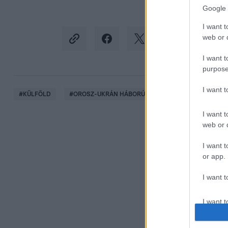
Google 
I want t
web or d
I want t
purpose
I want 
#
KÜLFÖLD
#
OROSZ-UKRÁN HÁBORÚ
#
ZAPORIZZSJAI ATO
I want t
web or d
I want t
or app.
I want t
I want t
authenti