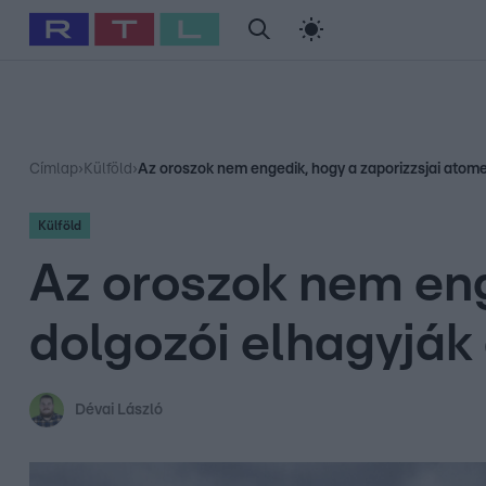
#
Babits Marcella
#
Szellő István
#
Most Wanted
#
Gallusz Ni
Címlap
›
Külföld
›
Az oroszok nem engedik, hogy a zaporizzsjai atom
Külföld
Az oroszok nem eng
dolgozói elhagyják
Dévai László