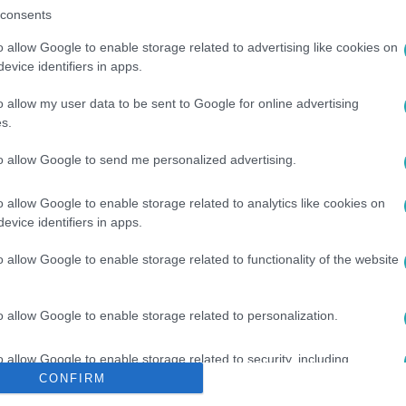
consents
o allow Google to enable storage related to advertising like cookies on
evice identifiers in apps.
o allow my user data to be sent to Google for online advertising
s.
to allow Google to send me personalized advertising.
MERŐMŰ
#
ATOMERŐMŰ
#
DOLGOZÓ
#
OROSZ HADSEREG
o allow Google to enable storage related to analytics like cookies on
evice identifiers in apps.
o allow Google to enable storage related to functionality of the website
o allow Google to enable storage related to personalization.
o allow Google to enable storage related to security, including
cation functionality and fraud prevention, and other user protection.
CONFIRM