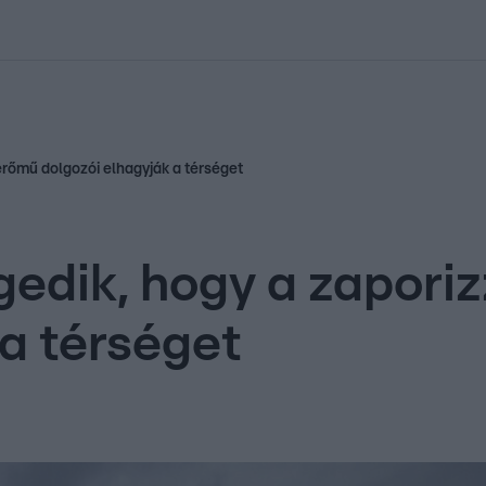
kolett
#
Időjárás
#
RTL műsor
#
Víz
#
Magyar Péter
#
Csillagjeg
erőmű dolgozói elhagyják a térséget
edik, hogy a zapori
 a térséget