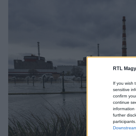
RTL Magy
If you wish 
sensitive in
confirm you
continue se
information 
further disc
participants
Downstream 