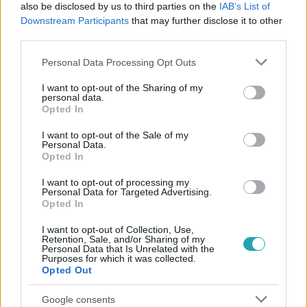
#
KÜLFÖLD
#
OROSZ-UKRÁN HÁBORÚ
also be disclosed by us to third parties on the
IAB’s List of
Downstream Participants
that may further disclose it to other
#
SZIJJÁRTÓ PÉTER
#
MOSZKVA
#
ENERGIAELLÁTÁS
third parties.
#
MOL
#
KŐOLAJ
#
FÖLDGÁZ
#
OROSZORSZÁG
Please note that this website/app uses one or more Google
Personal Data Processing Opt Outs
services and may gather and store information including but
not limited to your visit or usage behaviour. You may click to
I want to opt-out of the Sharing of my
personal data.
grant or deny consent to Google and its third-party tags to
Opted In
use your data for below specified purposes in below Google
consent section.
I want to opt-out of the Sale of my
Personal Data.
Opted In
Népszerű
I want to opt-out of processing my
Personal Data for Targeted Advertising.
Opted In
I want to opt-out of Collection, Use,
Retention, Sale, and/or Sharing of my
Personal Data that Is Unrelated with the
Purposes for which it was collected.
Opted Out
Google consents