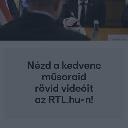
Nézd a kedvenc
műsoraid
rövid videóit
az RTL.hu-n!