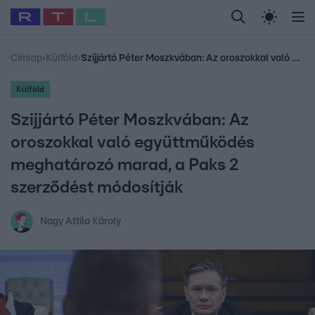
Legfrissebb
RTL Híradó
Fókusz
Sztárhírek
Randi
Celeb vagyok, me
#
Babits Marcella
#
Szellő István
#
Most Wanted
#
Gallusz Niko
Címlap
›
Külföld
›
Szijjártó Péter Moszkvában: Az oroszokkal való együttműködés meghatározó marad, a Paks 2 szerződést módosítják
Külföld
Szijjártó Péter Moszkvában: Az
oroszokkal való együttműködés
meghatározó marad, a Paks 2
szerződést módosítják
Nagy Attila Károly