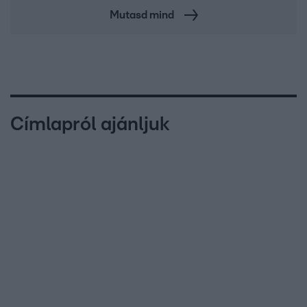
Mutasd mind
Címlapról ajánljuk