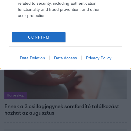
related to security, including authentication
Mindössze 214-en élnek a borsodi zsákfaluban,
functionality and fraud prevention, and other
ahol egyetlen játszótér jelenti a nyári szünetet
user protection.
CONFIRM
Data Deletion
Data Access
Privacy Policy
Horoszkóp
Ennek a 3 csillagjegynek sorsfordító találkozást
hozhat az augusztus