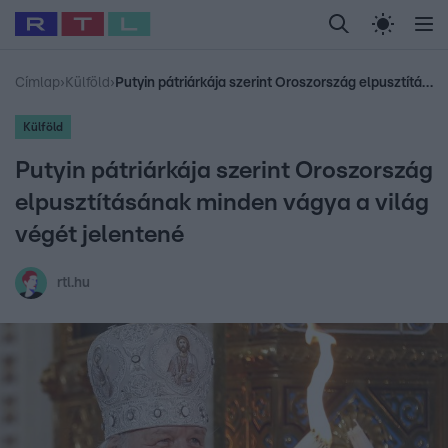
Legfrissebb
RTL Híradó
Fókusz
Sztárhírek
Randi
Celeb vagyok, me
#
Babits Marcella
#
Szellő István
#
Most Wanted
#
Gallusz Niko
Címlap
›
Külföld
›
Putyin pátriárkája szerint Oroszország elpusztításának minden vágya a világ végét jelentené
Külföld
Putyin pátriárkája szerint Oroszország
elpusztításának minden vágya a világ
végét jelentené
rtl.hu