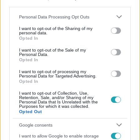
third parties.
Please note that this website/app uses one or more Google
Personal Data Processing Opt Outs
services and may gather and store information including but
not limited to your visit or usage behaviour. You may click to
I want to opt-out of the Sharing of my
personal data.
grant or deny consent to Google and its third-party tags to
Opted In
use your data for below specified purposes in below Google
Népszerű
consent section.
I want to opt-out of the Sale of my
Personal Data.
Opted In
I want to opt-out of processing my
Personal Data for Targeted Advertising.
Opted In
I want to opt-out of Collection, Use,
Retention, Sale, and/or Sharing of my
Personal Data that Is Unrelated with the
Purposes for which it was collected.
Opted Out
Google consents
I want to allow Google to enable storage
Bulvár