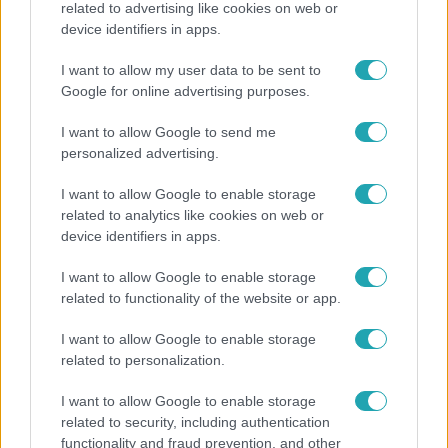
related to advertising like cookies on web or
device identifiers in apps.
"Nem beszélek már vele évek óta" - Édesapja
kitagadta Nagy Zsoltot
I want to allow my user data to be sent to
Google for online advertising purposes.
I want to allow Google to send me
14:09
personalized advertising.
I want to allow Google to enable storage
related to analytics like cookies on web or
device identifiers in apps.
I want to allow Google to enable storage
related to functionality of the website or app.
Reggeli
I want to allow Google to enable storage
related to personalization.
„A csúcs opcionális, a biztonságos hazatérés
kötelező” – 50 méterre a csúcstól fordult vissza
I want to allow Google to enable storage
Klein Dávid
related to security, including authentication
functionality and fraud prevention, and other