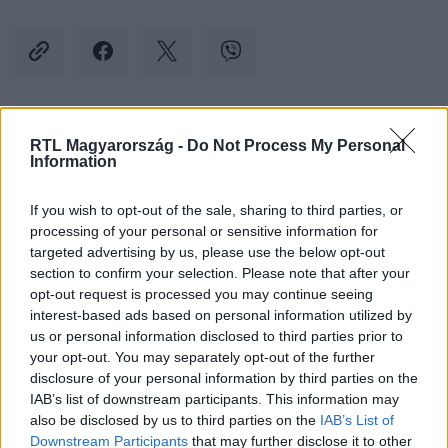
Kövess minket, és értesülj a friss hírekről a
RTL Magyarország -
Do Not Process My Personal
Information
Facebookon is!
If you wish to opt-out of the sale, sharing to third parties, or
Követem
processing of your personal or sensitive information for
targeted advertising by us, please use the below opt-out
section to confirm your selection. Please note that after your
opt-out request is processed you may continue seeing
interest-based ads based on personal information utilized by
us or personal information disclosed to third parties prior to
your opt-out. You may separately opt-out of the further
#
KÜLFÖLD
#
KIRILL PÁTRIÁRKA
#
OROSZORSZÁG
disclosure of your personal information by third parties on the
#
DMITRIJ MEDVEGYEV
#
VLAGYIMIR PUTYIN
IAB’s list of downstream participants. This information may
also be disclosed by us to third parties on the
IAB’s List of
#
NUKLEÁRIS HÁBORÚ
#
VILÁGVÉGE
Downstream Participants
that may further disclose it to other