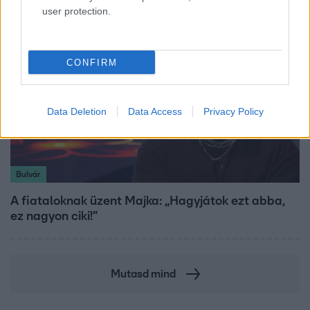
user protection.
CONFIRM
Data Deletion
Data Access
Privacy Policy
Bulvár
A fiataloknak üzent Majka: „Hagyjátok ezt abba,
ez nagyon ciki!”
Mutasd mind