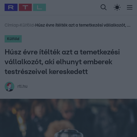
Legfrissebb
RTL Híradó
Fókusz
Sztárhírek
Randi
Celeb vagyok, me
#
Babits Marcella
#
Szellő István
#
Most Wanted
#
Gallusz Niko
Címlap
›
Külföld
›
Húsz évre ítélték azt a temetkezési vállalkozót, aki elhunyt emberek testrészeivel kereskedett
Külföld
Húsz évre ítélték azt a temetkezési
vállalkozót, aki elhunyt emberek
testrészeivel kereskedett
rtl.hu