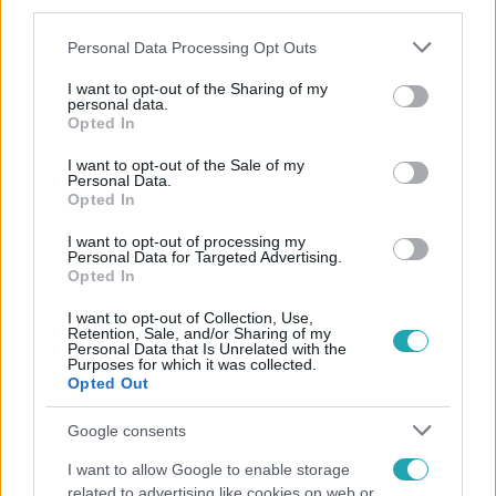
third parties.
Please note that this website/app uses one or more Google
Personal Data Processing Opt Outs
services and may gather and store information including but
not limited to your visit or usage behaviour. You may click to
I want to opt-out of the Sharing of my
personal data.
grant or deny consent to Google and its third-party tags to
Opted In
use your data for below specified purposes in below Google
consent section.
Népszerű
I want to opt-out of the Sale of my
Personal Data.
Opted In
I want to opt-out of processing my
Personal Data for Targeted Advertising.
6:00
Opted In
I want to opt-out of Collection, Use,
Retention, Sale, and/or Sharing of my
Personal Data that Is Unrelated with the
Purposes for which it was collected.
Opted Out
Google consents
I want to allow Google to enable storage
related to advertising like cookies on web or
Fókusz