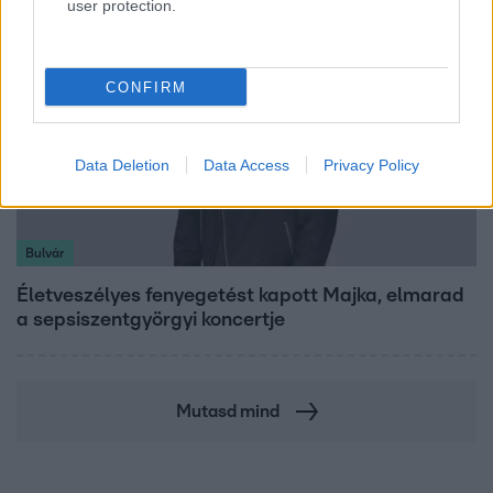
user protection.
CONFIRM
Data Deletion
Data Access
Privacy Policy
Bulvár
Életveszélyes fenyegetést kapott Majka, elmarad
a sepsiszentgyörgyi koncertje
Mutasd mind