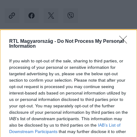
RTL Magyarország -
Do Not Process My Personal
Kövess minket, és értesülj a friss hírekről a
Information
Facebookon is!
If you wish to opt-out of the sale, sharing to third parties, or
processing of your personal or sensitive information for
Követem
targeted advertising by us, please use the below opt-out
section to confirm your selection. Please note that after your
opt-out request is processed you may continue seeing
interest-based ads based on personal information utilized by
us or personal information disclosed to third parties prior to
your opt-out. You may separately opt-out of the further
#
KÜLFÖLD
#
HAMU
#
TEMETKEZÉS
disclosure of your personal information by third parties on the
IAB’s list of downstream participants. This information may
#
VÁLLALKOZÁS
#
COLORADO
#
EGYESÜLT ÁLLAMOK
also be disclosed by us to third parties on the
IAB’s List of
#
ÍTÉLET
Downstream Participants
that may further disclose it to other