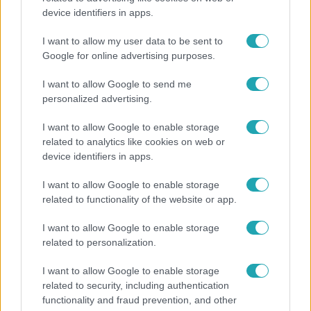
device identifiers in apps.
Miért sújtja Magyarországot a meteorológusok
által vártnál nagyobb hőség?
I want to allow my user data to be sent to
Google for online advertising purposes.
I want to allow Google to send me
personalized advertising.
I want to allow Google to enable storage
related to analytics like cookies on web or
device identifiers in apps.
I want to allow Google to enable storage
related to functionality of the website or app.
I want to allow Google to enable storage
Bulvár
related to personalization.
„Attól féltem, nem fogja túlélni” – megrázó
I want to allow Google to enable storage
vallomást tett Nyári Dia a kislánya műtétjéről
related to security, including authentication
functionality and fraud prevention, and other