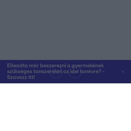
Elkezdte már beszerezni a gyermekének
szükséges tanszereket az idei tanévre? -
Szavazz itt!