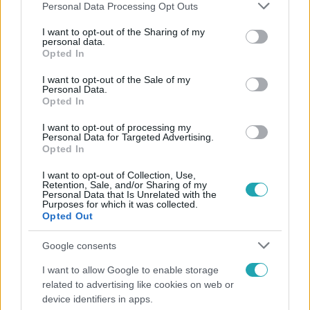
Please note that this website/app uses one or more Google
Personal Data Processing Opt Outs
services and may gather and store information including but
not limited to your visit or usage behaviour. You may click to
I want to opt-out of the Sharing of my
personal data.
grant or deny consent to Google and its third-party tags to
Opted In
Népszerű
use your data for below specified purposes in below Google
consent section.
I want to opt-out of the Sale of my
Personal Data.
Opted In
I want to opt-out of processing my
Personal Data for Targeted Advertising.
Opted In
I want to opt-out of Collection, Use,
Retention, Sale, and/or Sharing of my
Personal Data that Is Unrelated with the
Purposes for which it was collected.
Opted Out
Google consents
Európa
I want to allow Google to enable storage
related to advertising like cookies on web or
Megválasztották Európa legszebb épületét –
device identifiers in apps.
magyar lett az első