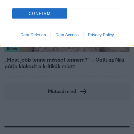
CONFIRM
Data Deletion
Data Access
Privacy Policy
Bulvár
„Most jobb lenne mással lennem?” – Gallusz Niki
párja kiakadt a kritikák miatt
Mutasd mind