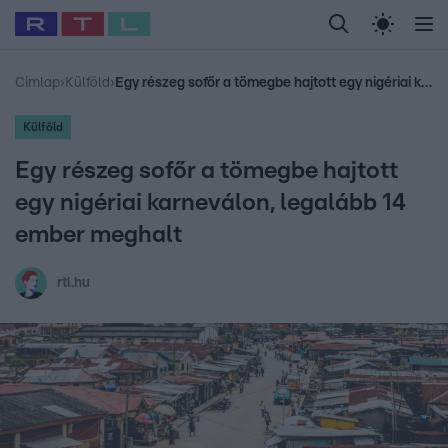
Legfrissebb
RTL Híradó
Fókusz
Sztárhírek
Randi
Celeb vagyok, me
#
Babits Marcella
#
Szellő István
#
Most Wanted
#
Gallusz Niko
Címlap
›
Külföld
›
Egy részeg sofőr a tömegbe hajtott egy nigériai karneválon, legalább 14 ember meghalt
Külföld
Egy részeg sofőr a tömegbe hajtott
egy nigériai karneválon, legalább 14
ember meghalt
rtl.hu