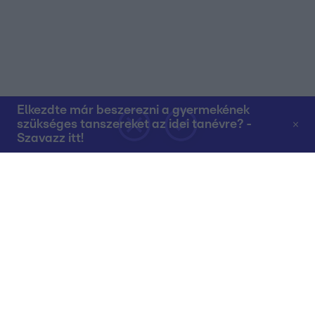
Elkezdte már beszerezni a gyermekének
szükséges tanszereket az idei tanévre? -
Szavazz itt!
Rólunk