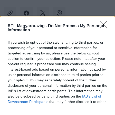
RTL Magyarország -
Do Not Process My Personal
Information
Kövess minket, és értesülj a friss hírekről a
If you wish to opt-out of the sale, sharing to third parties, or
Facebookon is!
processing of your personal or sensitive information for
targeted advertising by us, please use the below opt-out
Követem
section to confirm your selection. Please note that after your
opt-out request is processed you may continue seeing
interest-based ads based on personal information utilized by
us or personal information disclosed to third parties prior to
your opt-out. You may separately opt-out of the further
disclosure of your personal information by third parties on the
IAB’s list of downstream participants. This information may
#
KÜLFÖLD
#
KARNEVÁL
#
FESZTIVÁL
#
NIGÉRIA
also be disclosed by us to third parties on the
IAB’s List of
Downstream Participants
that may further disclose it to other
third parties.