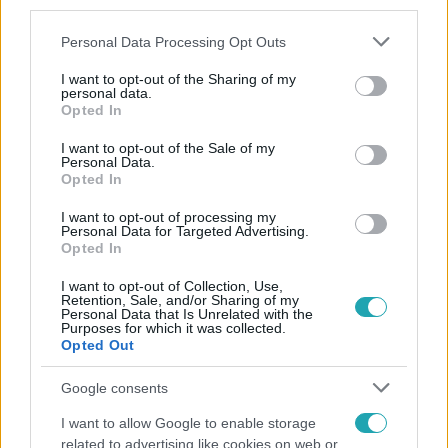
third parties.
Please note that this website/app uses one or more Google
Personal Data Processing Opt Outs
services and may gather and store information including but
not limited to your visit or usage behaviour. You may click to
I want to opt-out of the Sharing of my
personal data.
grant or deny consent to Google and its third-party tags to
Opted In
use your data for below specified purposes in below Google
consent section.
Népszerű
I want to opt-out of the Sale of my
Personal Data.
Opted In
I want to opt-out of processing my
Personal Data for Targeted Advertising.
Opted In
I want to opt-out of Collection, Use,
Retention, Sale, and/or Sharing of my
Personal Data that Is Unrelated with the
Purposes for which it was collected.
Opted Out
Google consents
I want to allow Google to enable storage
Nagyvilág
related to advertising like cookies on web or