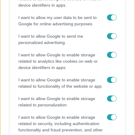
device identifiers in apps.
Nem Bécs lett az első: ezekben a városokban a
legjobb élni 2026-ban
I want to allow my user data to be sent to
Google for online advertising purposes.
I want to allow Google to send me
personalized advertising.
I want to allow Google to enable storage
related to analytics like cookies on web or
device identifiers in apps.
I want to allow Google to enable storage
related to functionality of the website or app.
I want to allow Google to enable storage
Bulvár
related to personalization.
"Nekem ő volt a herceg fehér lovon" - Széphalmi
I want to allow Google to enable storage
Juliska nem bánja, hogy hozzáment Sánta Lacihoz
related to security, including authentication
functionality and fraud prevention, and other