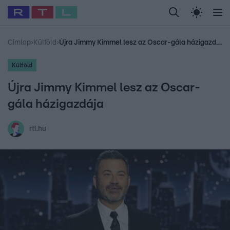
Legfrissebb
RTL Híradó
Fókusz
Sztárhírek
Randi
Celeb vagyok, me
#
Babits Marcella
#
Szellő István
#
Most Wanted
#
Gallusz Niko
Címlap
›
Külföld
›
Újra Jimmy Kimmel lesz az Oscar-gála házigazdája
Külföld
Újra Jimmy Kimmel lesz az Oscar-
gála házigazdája
rtl.hu