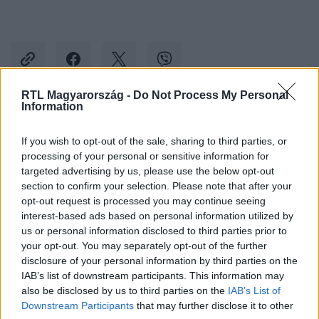
RTL Magyarország -
Do Not Process My Personal
Information
Kövess minket, és értesülj a friss hírekről a
If you wish to opt-out of the sale, sharing to third parties, or
Facebookon is!
processing of your personal or sensitive information for
targeted advertising by us, please use the below opt-out
Követem
section to confirm your selection. Please note that after your
opt-out request is processed you may continue seeing
interest-based ads based on personal information utilized by
us or personal information disclosed to third parties prior to
your opt-out. You may separately opt-out of the further
disclosure of your personal information by third parties on the
IAB’s list of downstream participants. This information may
#
KÜLFÖLD
#
JIMMY KIMMEL
#
OSCAR
also be disclosed by us to third parties on the
IAB’s List of
#
OSCAR-GÁLA
#
MŰSORVEZETŐ
#
HÁZIGAZDA
Downstream Participants
that may further disclose it to other