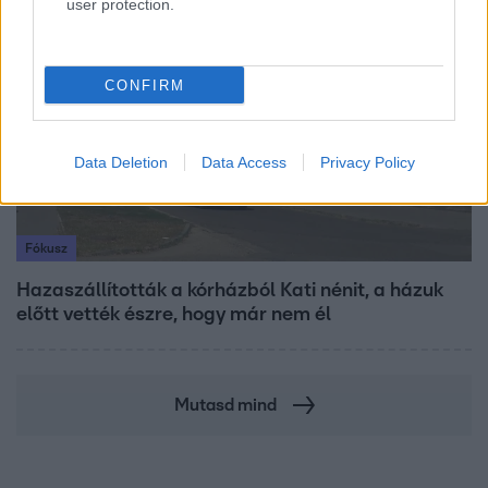
user protection.
3:23
CONFIRM
Data Deletion
Data Access
Privacy Policy
Fókusz
Hazaszállították a kórházból Kati nénit, a házuk
előtt vették észre, hogy már nem él
Mutasd mind