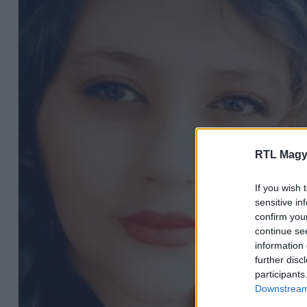
RTL Magy
If you wish 
sensitive in
confirm you
continue se
information 
further disc
participants
Downstream 