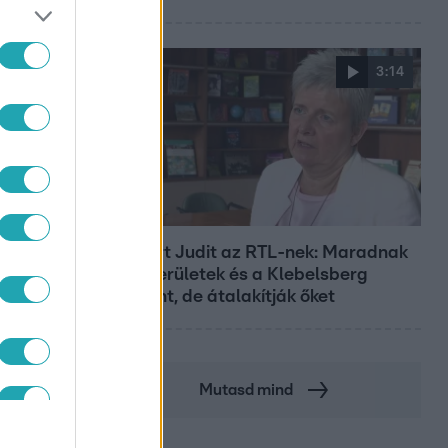
3:14
Híradó
Lannert Judit az RTL-nek: Maradnak
a tankerületek és a Klebelsberg
Központ, de átalakítják őket
Mutasd mind