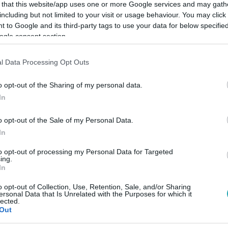
 that this website/app uses one or more Google services and may gath
including but not limited to your visit or usage behaviour. You may click 
 to Google and its third-party tags to use your data for below specifi
ogle consent section.
Link másolása
l Data Processing Opt Outs
o opt-out of the Sharing of my personal data.
In
tük hirtelen kialakuló szívproblémák
o opt-out of the Sale of my Personal Data.
t halt meg több nappal a letartóztatása
In
to opt-out of processing my Personal Data for Targeted
ing.
In
o opt-out of Collection, Use, Retention, Sale, and/or Sharing
ersonal Data that Is Unrelated with the Purposes for which it
lected.
között legyen a Google-találatokban!
Out