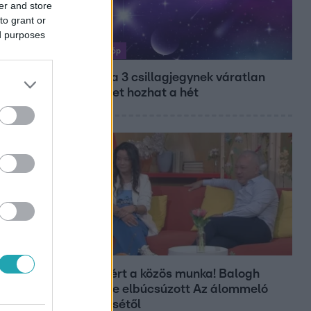
er and store
to grant or
ed purposes
Horoszkóp
Ennek a 3 csillagjegynek váratlan
sikereket hozhat a hét
Bulvár
Véget ért a közös munka! Balogh
Levente elbúcsúzott Az álommeló
győztesétől