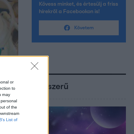
Kövess minket, és értesülj a friss
hírekről a Facebookon is!
Követem
sonal or
Népszerű
ection to
ou may
 personal
out of the
 downstream
B’s List of