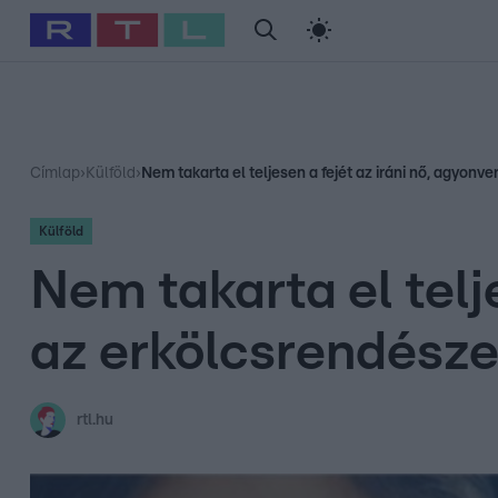
#
Babits Marcella
#
Szellő István
#
Most Wanted
#
Gallusz Ni
Címlap
›
Külföld
›
Nem takarta el teljesen a fejét az iráni nő, agyon
Külföld
Nem takarta el telj
az erkölcsrendész
rtl.hu