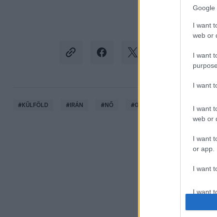
Google 
I want t
web or d
I want t
purpose
I want 
#
KÜLFÖLD
#
IRÁN
#
NŐ
#
GYILKOSSÁG
#
SZEXIZ
I want t
web or d
I want t
or app.
I want t
I want t
authenti