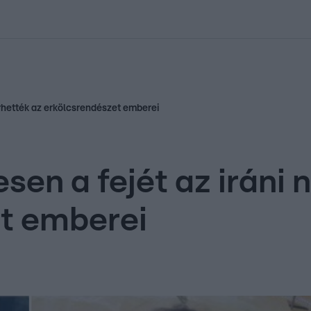
kolett
#
Időjárás
#
RTL műsor
#
Víz
#
Magyar Péter
#
Csillagjeg
verhették az erkölcsrendészet emberei
esen a fejét az iráni
et emberei