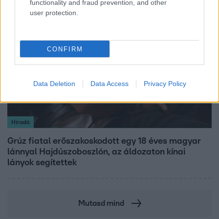
functionality and fraud prevention, and other
user protection.
2:30
CONFIRM
Data Deletion
Data Access
Privacy Policy
Híradó
Grúz fiatal erőszakoskodott egy 18 éves magyar
lánnyal Hajdúszoboszlón, az áldozaton kínai
lányok segítettek
Mutasd mind