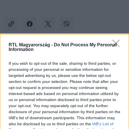
RTL Magyarország -
Do Not Process My Personal
Information
Kövess minket, és értesülj a friss hírekről a
Facebookon is!
If you wish to opt-out of the sale, sharing to third parties, or
processing of your personal or sensitive information for
Követem
targeted advertising by us, please use the below opt-out
section to confirm your selection. Please note that after your
opt-out request is processed you may continue seeing
interest-based ads based on personal information utilized by
us or personal information disclosed to third parties prior to
your opt-out. You may separately opt-out of the further
disclosure of your personal information by third parties on the
#
KÜLFÖLD
#
FRANCIAORSZÁG
#
ELNÖKVÁLASZTÁS
IAB’s list of downstream participants. This information may
#
MARINE LE PEN
#
MÉSZÁROS LŐRINC
#
MKB
also be disclosed by us to third parties on the
IAB’s List of