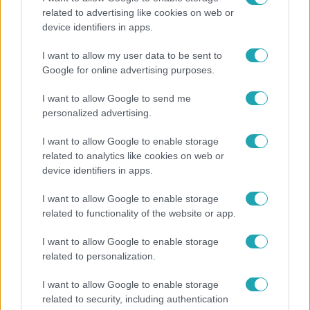
related to advertising like cookies on web or
Költségcsökkentés és kieső támogató szerződések
device identifiers in apps.
- ezekre panaszkodott a Fradi elnöke egy zártkörű
beszélgetésen
I want to allow my user data to be sent to
Google for online advertising purposes.
I want to allow Google to send me
17:49
personalized advertising.
I want to allow Google to enable storage
related to analytics like cookies on web or
device identifiers in apps.
I want to allow Google to enable storage
related to functionality of the website or app.
I want to allow Google to enable storage
Fókusz
related to personalization.
Megdöbbentő állapotban maradt meg az inotai
I want to allow Google to enable storage
hőerőmű egykori központja
related to security, including authentication