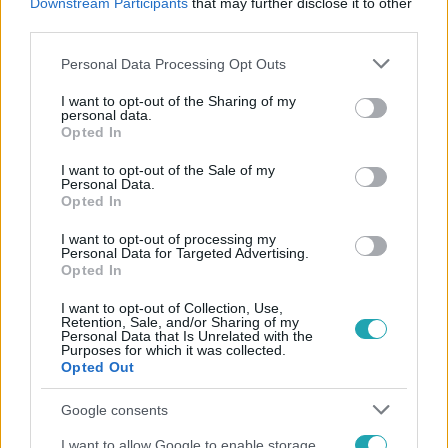
Downstream Participants
that may further disclose it to other
third parties.
Please note that this website/app uses one or more Google
Personal Data Processing Opt Outs
services and may gather and store information including but
not limited to your visit or usage behaviour. You may click to
I want to opt-out of the Sharing of my
personal data.
grant or deny consent to Google and its third-party tags to
Opted In
use your data for below specified purposes in below Google
Népszerű
consent section.
I want to opt-out of the Sale of my
Personal Data.
Opted In
I want to opt-out of processing my
2:56
Personal Data for Targeted Advertising.
Opted In
I want to opt-out of Collection, Use,
Retention, Sale, and/or Sharing of my
Personal Data that Is Unrelated with the
Purposes for which it was collected.
Opted Out
Google consents
Híradó
I want to allow Google to enable storage