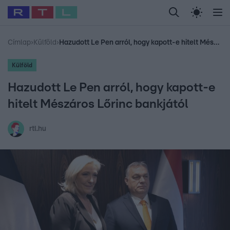
Legfrissebb
RTL Híradó
Fókusz
Sztárhírek
Randi
Celeb vagyok, me
#
Babits Marcella
#
Szellő István
#
Most Wanted
#
Gallusz Niko
Címlap
›
Külföld
›
Hazudott Le Pen arról, hogy kapott-e hitelt Mészáros Lőrinc bankjától
Külföld
Hazudott Le Pen arról, hogy kapott-e
hitelt Mészáros Lőrinc bankjától
rtl.hu