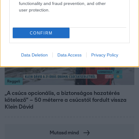
functionality and fraud prevention, and other
user protection.
14:09
CONFIRM
Data Deletion
Data Access
Privacy Policy
Reggeli
„A csúcs opcionális, a biztonságos hazatérés
kötelező” – 50 méterre a csúcstól fordult vissza
Klein Dávid
Mutasd mind