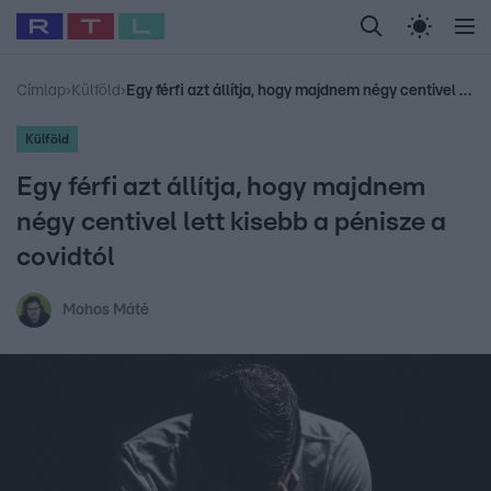
Legfrissebb
RTL Híradó
Fókusz
Sztárhírek
Randi
Celeb vagyok, me
#
Babits Marcella
#
Szellő István
#
Most Wanted
#
Gallusz Niko
Címlap
›
Külföld
›
Egy férfi azt állítja, hogy majdnem négy centivel lett kisebb a pénisze a covidtól
Külföld
Egy férfi azt állítja, hogy majdnem
négy centivel lett kisebb a pénisze a
covidtól
Mohos Máté