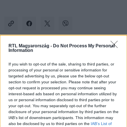
RTL Magyarország -
Do Not Process My Personal
Kövess minket, és értesülj a friss hírekről a
Information
Facebookon is!
If you wish to opt-out of the sale, sharing to third parties, or
processing of your personal or sensitive information for
Követem
targeted advertising by us, please use the below opt-out
section to confirm your selection. Please note that after your
opt-out request is processed you may continue seeing
interest-based ads based on personal information utilized by
us or personal information disclosed to third parties prior to
your opt-out. You may separately opt-out of the further
#
KÜLFÖLD
#
COVID
#
PÉNISZ
#
MÉRET
disclosure of your personal information by third parties on the
IAB’s list of downstream participants. This information may
#
FERTŐZÉS
#
CSÖKKENÉS
#
PODCAST
also be disclosed by us to third parties on the
IAB’s List of