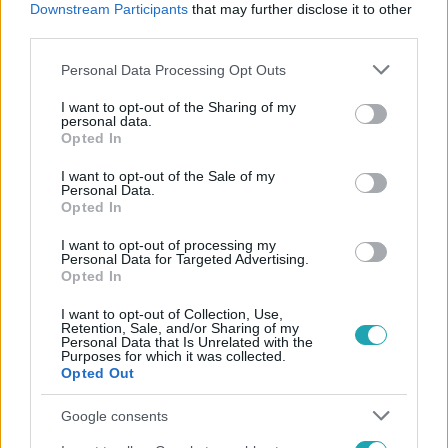
Downstream Participants
that may further disclose it to other
#
TANULMÁNY
third parties.
Please note that this website/app uses one or more Google
Personal Data Processing Opt Outs
services and may gather and store information including but
not limited to your visit or usage behaviour. You may click to
I want to opt-out of the Sharing of my
personal data.
grant or deny consent to Google and its third-party tags to
Opted In
use your data for below specified purposes in below Google
consent section.
I want to opt-out of the Sale of my
Népszerű
Personal Data.
Opted In
I want to opt-out of processing my
Personal Data for Targeted Advertising.
Opted In
I want to opt-out of Collection, Use,
Retention, Sale, and/or Sharing of my
Personal Data that Is Unrelated with the
Purposes for which it was collected.
Opted Out
Google consents