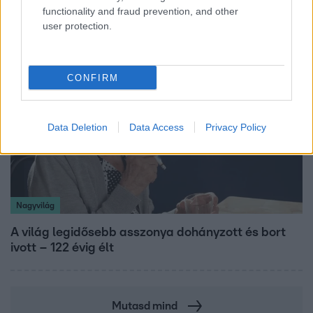
égett egy autó Debrecenben.
functionality and fraud prevention, and other
user protection.
CONFIRM
Data Deletion
Data Access
Privacy Policy
Nagyvilág
A világ legidősebb asszonya dohányzott és bort
ivott – 122 évig élt
Mutasd mind