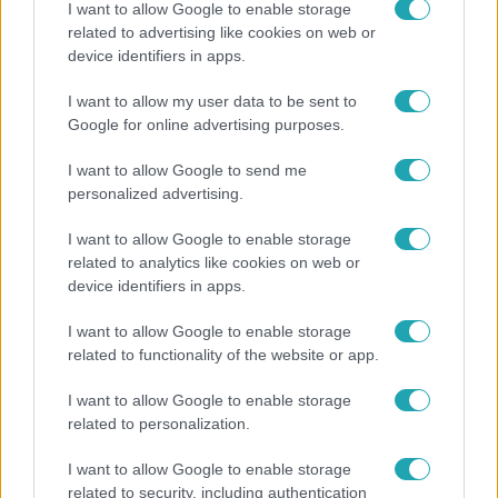
I want to allow Google to enable storage
related to advertising like cookies on web or
device identifiers in apps.
Bulvár
I want to allow my user data to be sent to
"Nem beszélek már vele évek óta" - Édesapja
Google for online advertising purposes.
kitagadta Nagy Zsoltot
I want to allow Google to send me
personalized advertising.
2:30
I want to allow Google to enable storage
related to analytics like cookies on web or
device identifiers in apps.
I want to allow Google to enable storage
related to functionality of the website or app.
I want to allow Google to enable storage
related to personalization.
Híradó
I want to allow Google to enable storage
Felrobbant egy powerbank, pillanatok alatt porig
related to security, including authentication