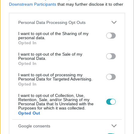
#
AMERIKAI EGYESÜLT ÁLLAMOK
#
KIVÉGZŐOSZTAG
Downstream Participants
that may further disclose it to other
third parties.
#
OKLAHOMA
Please note that this website/app uses one or more Google
Personal Data Processing Opt Outs
services and may gather and store information including but
not limited to your visit or usage behaviour. You may click to
I want to opt-out of the Sharing of my
personal data.
grant or deny consent to Google and its third-party tags to
Opted In
use your data for below specified purposes in below Google
consent section.
I want to opt-out of the Sale of my
Personal Data.
Opted In
Népszerű
I want to opt-out of processing my
Personal Data for Targeted Advertising.
Opted In
I want to opt-out of Collection, Use,
Retention, Sale, and/or Sharing of my
Personal Data that Is Unrelated with the
Purposes for which it was collected.
Opted Out
Google consents