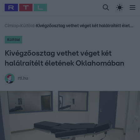
Legfrissebb
RTL Híradó
Fókusz
Sztárhírek
Randi
Celeb vagyok, me
#
Babits Marcella
#
Szellő István
#
Most Wanted
#
Gallusz Niko
Címlap
›
Külföld
›
Kivégzőosztag vethet véget két halálraítélt életének Oklahomában
Külföld
Kivégzőosztag vethet véget két
halálraítélt életének Oklahomában
rtl.hu