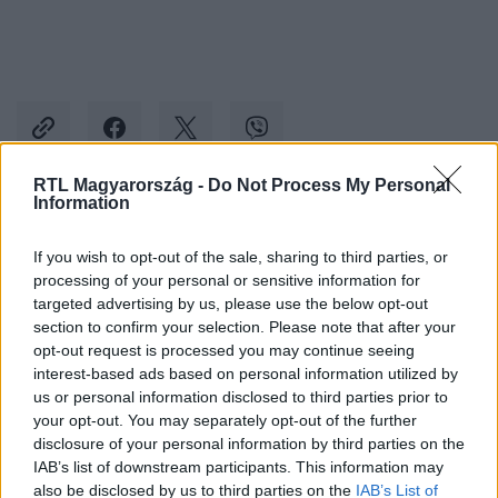
RTL Magyarország -
Do Not Process My Personal
Information
Kövess minket, és értesülj a friss hírekről a
If you wish to opt-out of the sale, sharing to third parties, or
Facebookon is!
processing of your personal or sensitive information for
targeted advertising by us, please use the below opt-out
Követem
section to confirm your selection. Please note that after your
opt-out request is processed you may continue seeing
interest-based ads based on personal information utilized by
us or personal information disclosed to third parties prior to
your opt-out. You may separately opt-out of the further
disclosure of your personal information by third parties on the
IAB’s list of downstream participants. This information may
#
KÜLFÖLD
#
HALÁLOS ÍTÉLET
#
MÉREGINJEKCIÓ
also be disclosed by us to third parties on the
IAB’s List of