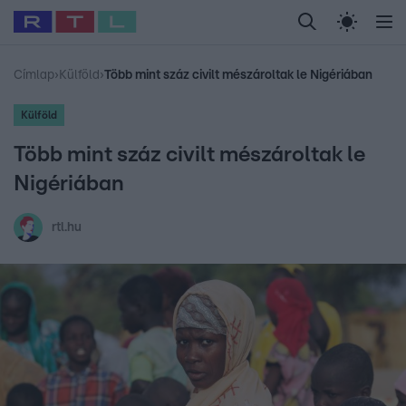
Legfrissebb
RTL Híradó
Fókusz
Sztárhírek
Randi
Celeb vagyok, me
#
Babits Marcella
#
Szellő István
#
Most Wanted
#
Gallusz Niko
Címlap
›
Külföld
›
Több mint száz civilt mészároltak le Nigériában
Külföld
Több mint száz civilt mészároltak le
Nigériában
rtl.hu