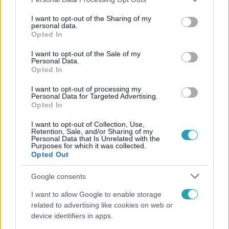
services and may gather and store information including but
not limited to your visit or usage behaviour. You may click to
I want to opt-out of the Sharing of my
personal data.
grant or deny consent to Google and its third-party tags to
Opted In
use your data for below specified purposes in below Google
Népszerű
consent section.
I want to opt-out of the Sale of my
Personal Data.
Opted In
I want to opt-out of processing my
2:14
Personal Data for Targeted Advertising.
Opted In
I want to opt-out of Collection, Use,
Retention, Sale, and/or Sharing of my
Personal Data that Is Unrelated with the
Purposes for which it was collected.
Opted Out
Google consents
Híradó
I want to allow Google to enable storage
related to advertising like cookies on web or
Az RTL Híradó riportja után renndőrök és
device identifiers in apps.
állatmentők hozták ki a magára hagyott kutyát