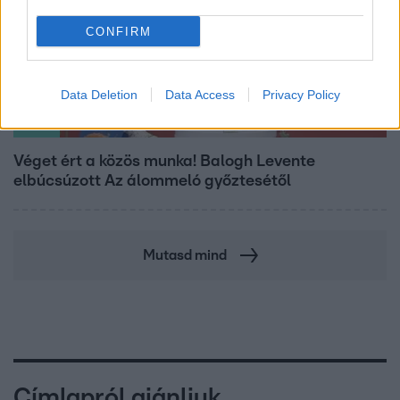
CONFIRM
Data Deletion
Data Access
Privacy Policy
Bulvár
Véget ért a közös munka! Balogh Levente
elbúcsúzott Az álommeló győztesétől
Mutasd mind
Címlapról ajánljuk