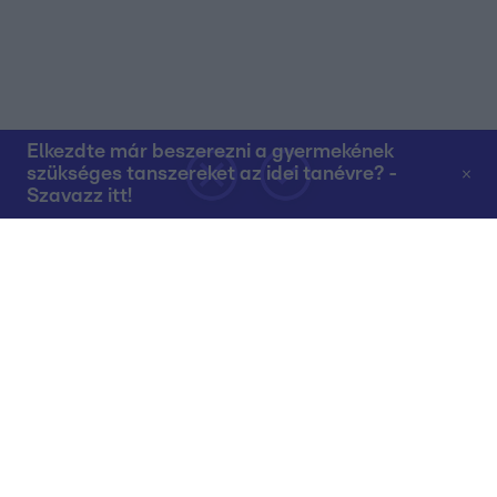
Elkezdte már beszerezni a gyermekének
szükséges tanszereket az idei tanévre? -
Szavazz itt!
Rólunk
Teljes adások az RTL+-on