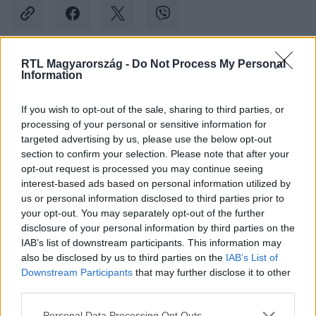
RTL Magyarország -
Do Not Process My Personal
Information
Kövess minket, és értesülj a friss hírekről a
Facebookon is!
If you wish to opt-out of the sale, sharing to third parties, or
processing of your personal or sensitive information for
Követem
targeted advertising by us, please use the below opt-out
section to confirm your selection. Please note that after your
opt-out request is processed you may continue seeing
interest-based ads based on personal information utilized by
us or personal information disclosed to third parties prior to
your opt-out. You may separately opt-out of the further
disclosure of your personal information by third parties on the
#
KÜLFÖLD
#
NIGÉRIA
#
MÉSZÁRLÁS
IAB’s list of downstream participants. This information may
#
GGYILKOSSÁG
#
CIVILEK
#
ZAMFARA
also be disclosed by us to third parties on the
IAB’s List of
Downstream Participants
that may further disclose it to other
third parties.
Please note that this website/app uses one or more Google
Personal Data Processing Opt Outs