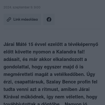
2024. szeptember 9. 9:00
Link másolása
Járai Máté 15 évvel ezelőtt a tévéképernyő
előtt követte nyomon a Kalandra fal!
adásait, és már akkor elkalandozott a
gondolattal, hogy egyszer majd ő is
megméretteti magát a vetélkedőben. Úgy
érzi, csapattársuk, Szalay Bence profin fel
tudta venni azt a ritmust, amiben Járai
Kírával működnek, így nem véletlen, hogy
továbbjutottak a döntőbe. „Nagyon jó