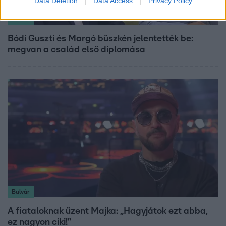
Data Deletion
Data Access
Privacy Policy
Bulvár
Bódi Guszti és Margó büszkén jelentették be:
megvan a család első diplomása
Bulvár
A fiataloknak üzent Majka: „Hagyjátok ezt abba,
ez nagyon ciki!”