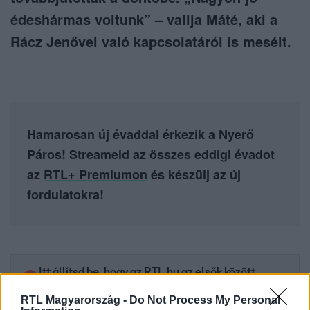
édeshármas voltunk” – vallja Máté, aki a
Rácz Jenővel való kapcsolatáról is mesélt.
Hamarosan új évaddal érkezik a Nyerő
Páros! Streameld az összes eddigi évadot
az
RTL+ Premiumon
és készülj az új
fordulatokra!
Itt állítsd be, hogy az RTL.hu az elsők között
legyen a Google-találatokban!
RTL Magyarország -
Do Not Process My Personal