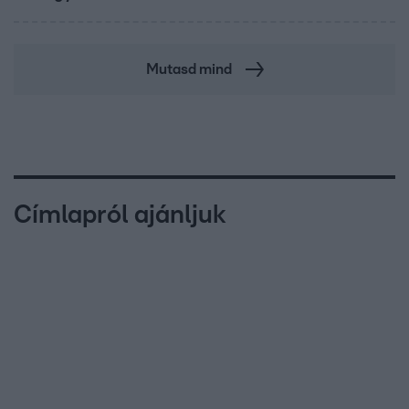
Mutasd mind
Címlapról ajánljuk