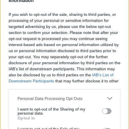
Information
If you wish to opt-out of the sale, sharing to third parties, or
processing of your personal or sensitive information for
targeted advertising by us, please use the below opt-out
section to confirm your selection. Please note that after your
opt-out request is processed you may continue seeing
interest-based ads based on personal information utilized by
us or personal information disclosed to third parties prior to
your opt-out. You may separately opt-out of the further
disclosure of your personal information by third parties on the
Kövess minket, és értesülj a friss hírekről a
IAB’s list of downstream participants. This information may
Facebookon is!
also be disclosed by us to third parties on the
IAB’s List of
Downstream Participants
that may further disclose it to other
third parties.
Követem
Please note that this website/app uses one or more Google
Personal Data Processing Opt Outs
services and may gather and store information including but
not limited to your visit or usage behaviour. You may click to
I want to opt-out of the Sharing of my
personal data.
grant or deny consent to Google and its third-party tags to
Opted In
use your data for below specified purposes in below Google
#
KALANDRA FAL!
#
RÁCZ JENŐ
#
RTL
consent section.