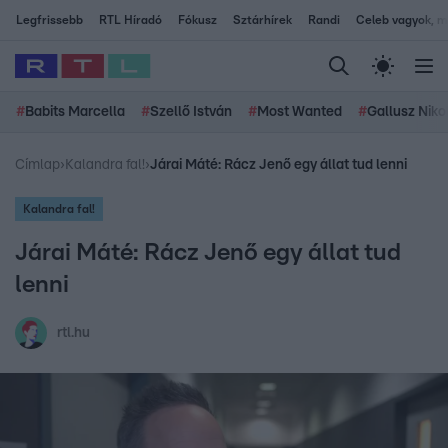
Legfrissebb
RTL Híradó
Fókusz
Sztárhírek
Randi
Celeb vagyok, me
#
Babits Marcella
#
Szellő István
#
Most Wanted
#
Gallusz Niko
Címlap
›
Kalandra fal!
›
Járai Máté: Rácz Jenő egy állat tud lenni
Kalandra fal!
Járai Máté: Rácz Jenő egy állat tud
lenni
rtl.hu