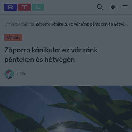
Legfrissebb
RTL Híradó
Fókusz
Sztárhírek
Randi
Celeb vagyok, me
#
Babits Marcella
#
Szellő István
#
Most Wanted
#
Gallusz Niko
Címlap
›
Időjárás
›
Záporra kánikula: ez vár ránk pénteken és hétvégén
Időjárás
Záporra kánikula: ez vár ránk
pénteken és hétvégén
rtl.hu