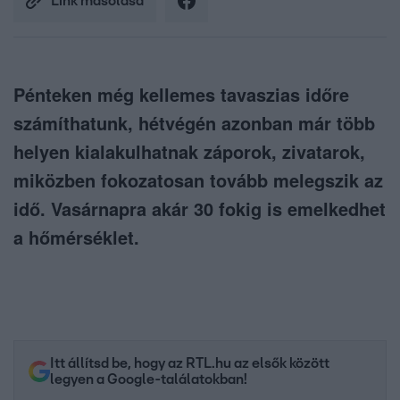
Link másolása
Pénteken még kellemes tavaszias időre
számíthatunk, hétvégén azonban már több
helyen kialakulhatnak záporok, zivatarok,
miközben fokozatosan tovább melegszik az
idő. Vasárnapra akár 30 fokig is emelkedhet
a hőmérséklet.
Itt állítsd be, hogy az RTL.hu az elsők között
legyen a Google-találatokban!