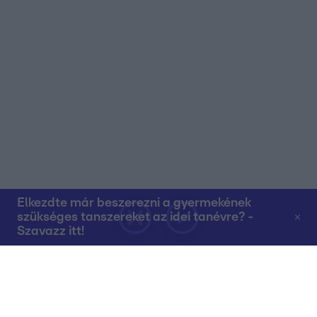
Elkezdte már beszerezni a gyermekének
szükséges tanszereket az idei tanévre? -
Szavazz itt!