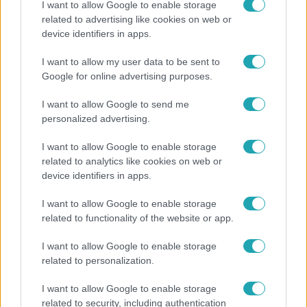
I want to allow Google to enable storage
related to advertising like cookies on web or
device identifiers in apps.
Exek csatája
I want to allow my user data to be sent to
47-szer szakítottak, többször elküldte otthonról
Google for online advertising purposes.
feleségét, Joe-nak mégis fáj a különélés
I want to allow Google to send me
personalized advertising.
I want to allow Google to enable storage
related to analytics like cookies on web or
device identifiers in apps.
I want to allow Google to enable storage
related to functionality of the website or app.
I want to allow Google to enable storage
related to personalization.
Életmód
I want to allow Google to enable storage
Ezt sokan nem tudják: Ennyibe kerül valójában, ha
related to security, including authentication