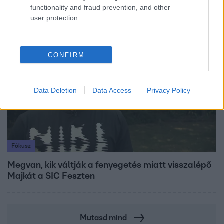
egész nap megy a klíma
functionality and fraud prevention, and other
user protection.
7:51
CONFIRM
Data Deletion
Data Access
Privacy Policy
Fókusz
Megvan, kik váltják a fenyegetés miatt visszalépő
Majkát a SIC Feszten
Mutasd mind