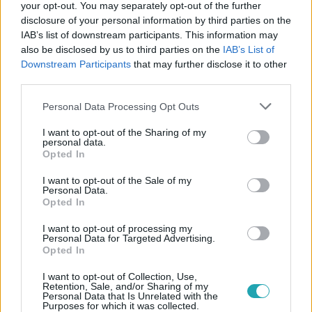
#
IDŐJÁRÁS
#
RTL IDŐJÁRÁS
#
RTL
your opt-out. You may separately opt-out of the further
disclosure of your personal information by third parties on the
#
METEOROLÓGIA
#
VIDEÓ
#
ZIVATAR
#
ESŐ
IAB’s list of downstream participants. This information may
also be disclosed by us to third parties on the
IAB’s List of
#
LEHŰLÉS
#
HIDEGFRONT
#
VIHAR
Downstream Participants
that may further disclose it to other
#
HŐMÉRSÉKLET
#
CSAPADÉK
#
SZÉL
third parties.
#
ELŐREJELZÉS
#
FAGYVESZÉLY
#
FAGY
#
TAVASZ
Please note that this website/app uses one or more Google
Personal Data Processing Opt Outs
services and may gather and store information including but
#
MÁRCIUS
not limited to your visit or usage behaviour. You may click to
I want to opt-out of the Sharing of my
personal data.
grant or deny consent to Google and its third-party tags to
Opted In
use your data for below specified purposes in below Google
consent section.
I want to opt-out of the Sale of my
Personal Data.
Opted In
I want to opt-out of processing my
Personal Data for Targeted Advertising.
Népszerű
Opted In
I want to opt-out of Collection, Use,
Retention, Sale, and/or Sharing of my
Personal Data that Is Unrelated with the
Purposes for which it was collected.