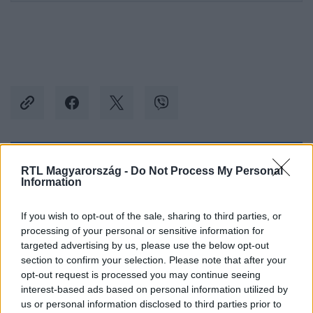
Kövess minket, és értesülj a friss hírekről a
RTL Magyarország -
Do Not Process My Personal
Information
Facebookon is!
If you wish to opt-out of the sale, sharing to third parties, or
Követem
processing of your personal or sensitive information for
targeted advertising by us, please use the below opt-out
section to confirm your selection. Please note that after your
opt-out request is processed you may continue seeing
interest-based ads based on personal information utilized by
us or personal information disclosed to third parties prior to