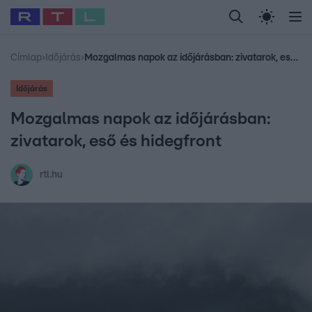
Legfrissebb
RTL Híradó
Fókusz
Sztárhírek
Randi
Celeb vagyok, me
#
Babits Marcella
#
Szellő István
#
Most Wanted
#
Gallusz Niko
Címlap
›
Időjárás
›
Mozgalmas napok az időjárásban: zivatarok, eső és hidegfront
Időjárás
Mozgalmas napok az időjárásban:
zivatarok, eső és hidegfront
rtl.hu