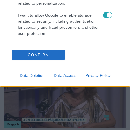
related to personalization.
I want to allow Google to enable storage
related to security, including authentication
Fókusz
functionality and fraud prevention, and other
user protection.
Hazaszállították a kórházból Kati nénit, a házuk
előtt vették észre, hogy már nem él
CONFIRM
17:24
Data Deletion
Data Access
Privacy Policy
Reggeli