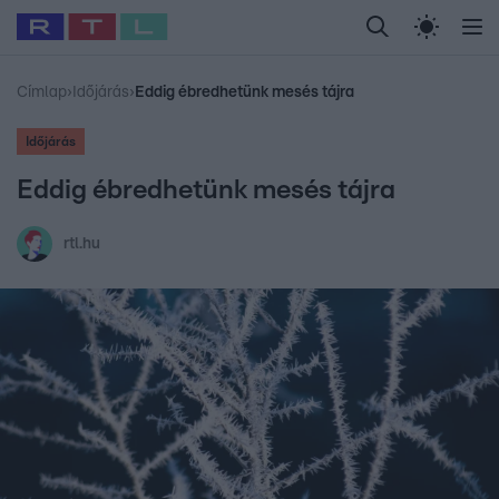
Legfrissebb
RTL Híradó
Fókusz
Sztárhírek
Randi
Celeb vagyok, me
#
Babits Marcella
#
Szellő István
#
Most Wanted
#
Gallusz Niko
Címlap
›
Időjárás
›
Eddig ébredhetünk mesés tájra
Időjárás
Eddig ébredhetünk mesés tájra
rtl.hu