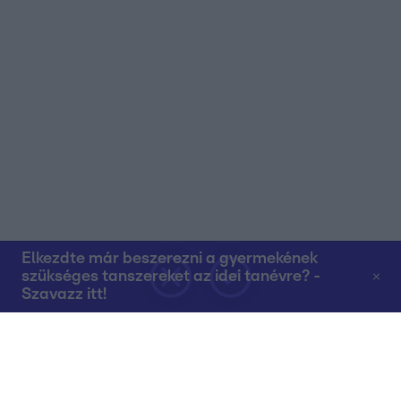
Elkezdte már beszerezni a gyermekének
szükséges tanszereket az idei tanévre? -
Szavazz itt!