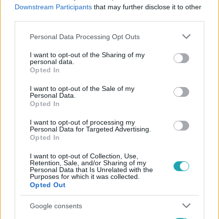
#
METEOROLÓGIA
#
VIDEÓ
#
ZÚZMARA
#
KÖD
Downstream Participants
that may further disclose it to other
third parties.
#
FAGY
#
HIDEG
Please note that this website/app uses one or more Google
Personal Data Processing Opt Outs
services and may gather and store information including but
not limited to your visit or usage behaviour. You may click to
I want to opt-out of the Sharing of my
personal data.
grant or deny consent to Google and its third-party tags to
Opted In
use your data for below specified purposes in below Google
consent section.
I want to opt-out of the Sale of my
Personal Data.
Opted In
Népszerű
I want to opt-out of processing my
Personal Data for Targeted Advertising.
Opted In
I want to opt-out of Collection, Use,
Retention, Sale, and/or Sharing of my
Personal Data that Is Unrelated with the
Purposes for which it was collected.
Opted Out
Google consents