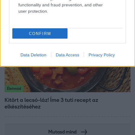
os tüdőkapacitásom
functionality and fraud prevention, and other
user protection.
CONFIRM
Data Deletion
Data Access
Privacy Policy
Életmód
Kitört a lecsó-láz! Íme 3 tuti recept az
elkészítéséhez
Mutasd mind