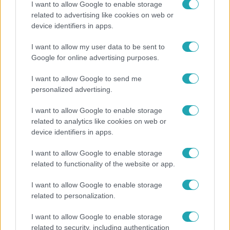
I want to allow Google to enable storage
related to advertising like cookies on web or
device identifiers in apps.
Kultúra
I want to allow my user data to be sent to
Hosszú Katinka a dokumentumfilmjében Shane
Google for online advertising purposes.
Tusupról: A medencében minden működött
I want to allow Google to send me
personalized advertising.
I want to allow Google to enable storage
related to analytics like cookies on web or
device identifiers in apps.
I want to allow Google to enable storage
related to functionality of the website or app.
I want to allow Google to enable storage
related to personalization.
Bulvár
I want to allow Google to enable storage
Rubint Réka: A mai napig nem jött vissza a 100%-
related to security, including authentication