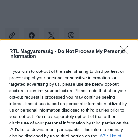
RTL Magyarország -
Do Not Process My Personal
Information
Kövess minket, és értesülj a friss hírekről a
If you wish to opt-out of the sale, sharing to third parties, or
Facebookon is!
processing of your personal or sensitive information for
targeted advertising by us, please use the below opt-out
Követem
section to confirm your selection. Please note that after your
opt-out request is processed you may continue seeing
interest-based ads based on personal information utilized by
us or personal information disclosed to third parties prior to
your opt-out. You may separately opt-out of the further
disclosure of your personal information by third parties on the
IAB’s list of downstream participants. This information may
#
IDŐJÁRÁS
#
RTL IDŐJÁRÁS
#
RTL
also be disclosed by us to third parties on the
IAB’s List of