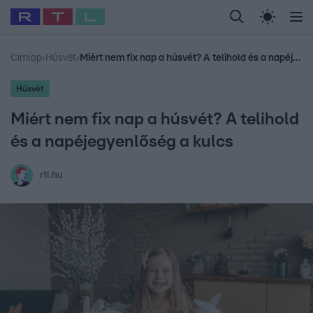
Legfrissebb
RTL Híradó
Fókusz
Sztárhírek
Randi
Celeb vagyok, me
#
Babits Marcella
#
Szellő István
#
Most Wanted
#
Gallusz Niko
Címlap
›
Húsvét
›
Miért nem fix nap a húsvét? A telihold és a napéjegyenlőség a kulcs
Húsvét
Miért nem fix nap a húsvét? A telihold
és a napéjegyenlőség a kulcs
rtl.hu