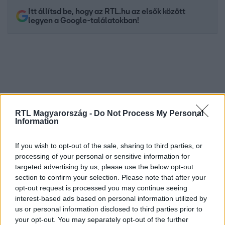
Itt állítsd be, hogy az RTL.hu az elsők között
legyen a Google-találatokban!
RTL Magyarország -
Do Not Process My Personal
Information
If you wish to opt-out of the sale, sharing to third parties, or
Kövess minket, és értesülj a friss hírekről a
processing of your personal or sensitive information for
Facebookon is!
targeted advertising by us, please use the below opt-out
section to confirm your selection. Please note that after your
opt-out request is processed you may continue seeing
Követem
interest-based ads based on personal information utilized by
us or personal information disclosed to third parties prior to
your opt-out. You may separately opt-out of the further