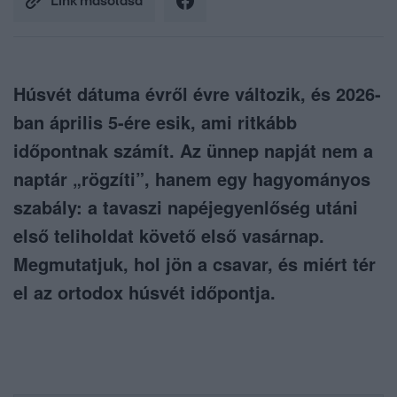
Link másolása
Húsvét dátuma évről évre változik, és 2026-
ban április 5-ére esik, ami ritkább
időpontnak számít. Az ünnep napját nem a
naptár „rögzíti”, hanem egy hagyományos
szabály: a tavaszi napéjegyenlőség utáni
első teliholdat követő első vasárnap.
Megmutatjuk, hol jön a csavar, és miért tér
el az ortodox húsvét időpontja.