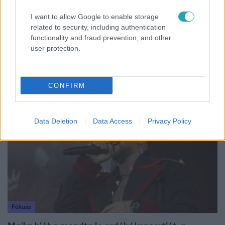
I want to allow Google to enable storage
Híradó
related to security, including authentication
functionality and fraud prevention, and other
Lannert Judit az RTL-nek: Maradnak a
user protection.
tankerületek és a Klebelsberg Központ, de
átalakítják őket
CONFIRM
6:56
Data Deletion
Data Access
Privacy Policy
Fókusz