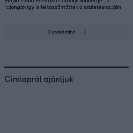
Majka hiába mondta le erdélyi koncertjét, a
rajongók így is felköszöntötték a születésnapján
Mutasd mind
Címlapról ajánljuk