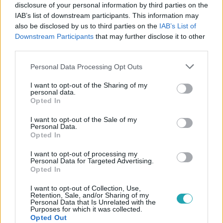
disclosure of your personal information by third parties on the
IAB’s list of downstream participants. This information may
also be disclosed by us to third parties on the
IAB’s List of
#
HÚSVÉT
#
TAVASZI NAPÉJEGYENLŐSÉG
#
TELIHOLD
Downstream Participants
that may further disclose it to other
third parties.
#
KERESZTÉNYSÉG
#
IDŐSZÁMÍTÁS
Please note that this website/app uses one or more Google
Personal Data Processing Opt Outs
#
ORTODOX EGYHÁZ
#
EGYHÁZ
services and may gather and store information including but
not limited to your visit or usage behaviour. You may click to
I want to opt-out of the Sharing of my
personal data.
grant or deny consent to Google and its third-party tags to
Opted In
use your data for below specified purposes in below Google
consent section.
I want to opt-out of the Sale of my
Personal Data.
Opted In
Népszerű
I want to opt-out of processing my
Personal Data for Targeted Advertising.
Opted In
I want to opt-out of Collection, Use,
Retention, Sale, and/or Sharing of my
Personal Data that Is Unrelated with the
Purposes for which it was collected.
Opted Out