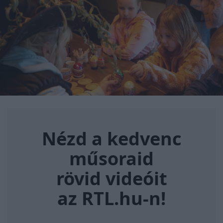
Nézd a kedvenc műsoraid rövi
Nézd a kedvenc
műsoraid
rövid videóit
az RTL.hu-n!