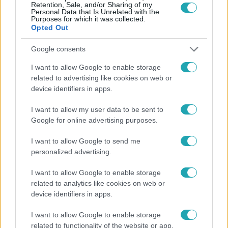
Retention, Sale, and/or Sharing of my
Personal Data that Is Unrelated with the
Purposes for which it was collected.
Opted Out
Népszerű
Google consents
I want to allow Google to enable storage
related to advertising like cookies on web or
6:35
device identifiers in apps.
I want to allow my user data to be sent to
Google for online advertising purposes.
I want to allow Google to send me
personalized advertising.
I want to allow Google to enable storage
related to analytics like cookies on web or
Reggeli
device identifiers in apps.
„Magyarként nekem nagyon fura volt” –
I want to allow Google to enable storage
Pusztai Olivér elárulta, milyen valójában az
related to functionality of the website or app.