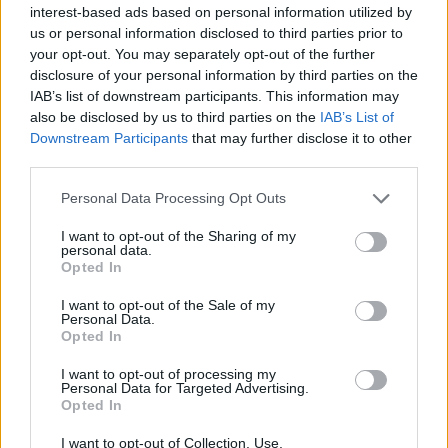
interest-based ads based on personal information utilized by
Kövess minket, és értesülj a friss
us or personal information disclosed to third parties prior to
your opt-out. You may separately opt-out of the further
hírekről a Facebookon is!
disclosure of your personal information by third parties on the
IAB’s list of downstream participants. This information may
Követem
also be disclosed by us to third parties on the
IAB’s List of
Downstream Participants
that may further disclose it to other
third parties.
Please note that this website/app uses one or more Google
Personal Data Processing Opt Outs
services and may gather and store information including but
not limited to your visit or usage behaviour. You may click to
I want to opt-out of the Sharing of my
#
HÚSVÉT
#
TAVASZI SZÜNET
#
CSALÁDI PROGRAMOK
personal data.
grant or deny consent to Google and its third-party tags to
Opted In
use your data for below specified purposes in below Google
#
CSESZNEK
#
KÖZÉPKOR
#
TURIZMUS
consent section.
I want to opt-out of the Sale of my
#
KIRÁNDULÁS
#
BAKONY
#
VR JÁTÉKOK
Personal Data.
Opted In
#
LOVAGVÖLGY
#
ÉLMÉNYPARK
I want to opt-out of processing my
Personal Data for Targeted Advertising.
Opted In
I want to opt-out of Collection, Use,