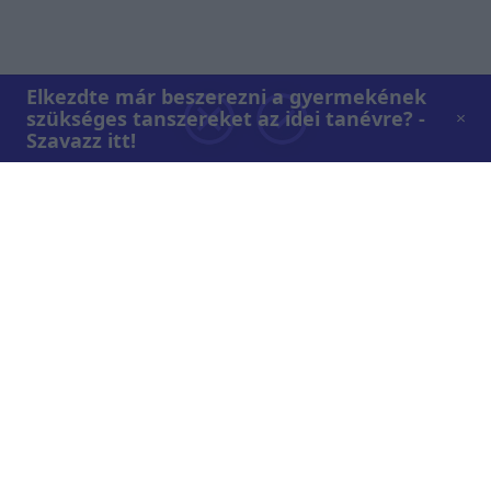
Elkezdte már beszerezni a gyermekének
szükséges tanszereket az idei tanévre? -
Szavazz itt!
Rólunk