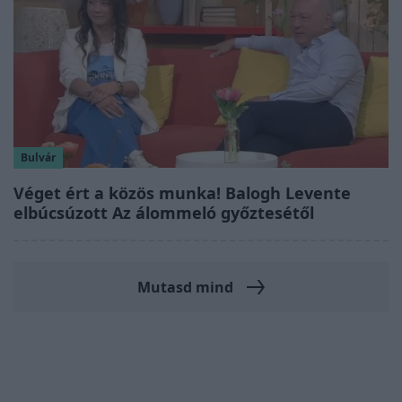
Bulvár
Véget ért a közös munka! Balogh Levente
elbúcsúzott Az álommeló győztesétől
Mutasd mind