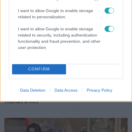
élet a világ legélhetőbb városában
I want to allow Google to enable storage
related to personalization.
I want to allow Google to enable storage
related to security, including authentication
functionality and fraud prevention, and other
user protection.
CONFIRM
Horoszkóp
Data Deletion
Data Access
Privacy Policy
Ennek a 3 csillagjegynek váratlan sikereket
hozhat a hét