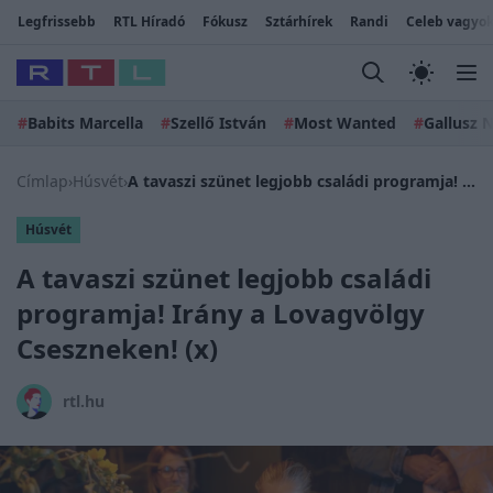
Legfrissebb
RTL Híradó
Fókusz
Sztárhírek
Randi
Celeb vagyok
#
Babits Marcella
#
Szellő István
#
Most Wanted
#
Gallusz N
Címlap
›
Húsvét
›
A tavaszi szünet legjobb családi programja! Irány a Lovagvölgy Cseszneken! (x)
Húsvét
A tavaszi szünet legjobb családi
programja! Irány a Lovagvölgy
Cseszneken! (x)
rtl.hu