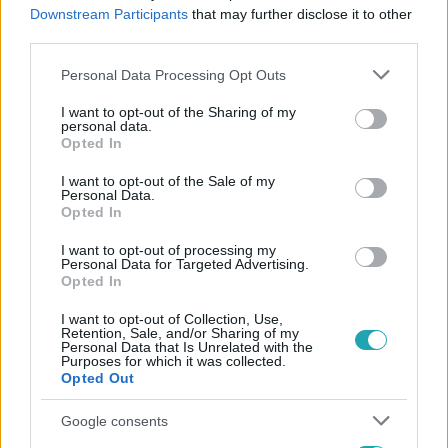
#
HACKMAN
#
JUDIT
#
KŐSZEGI
#
HACKER
Downstream Participants
that may further disclose it to other
third parties.
#
NYOMOZÁS
#
TIHANY
#
BALATON
#
REJTÉLY
Please note that this website/app uses one or more Google
Personal Data Processing Opt Outs
services and may gather and store information including but
not limited to your visit or usage behaviour. You may click to
I want to opt-out of the Sharing of my
personal data.
grant or deny consent to Google and its third-party tags to
Opted In
use your data for below specified purposes in below Google
consent section.
I want to opt-out of the Sale of my
Personal Data.
Opted In
Népszerű
I want to opt-out of processing my
Personal Data for Targeted Advertising.
Opted In
0:30
I want to opt-out of Collection, Use,
Retention, Sale, and/or Sharing of my
Personal Data that Is Unrelated with the
Purposes for which it was collected.
Opted Out
Google consents