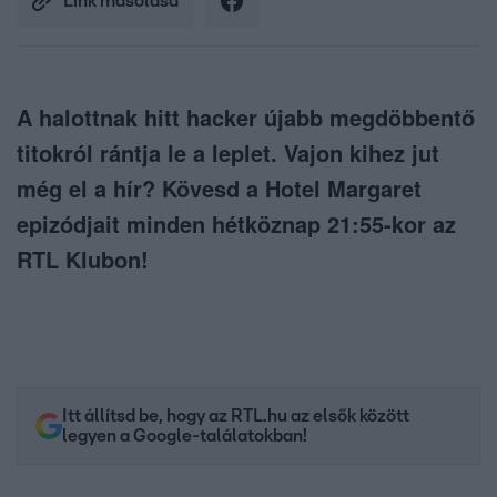
Link másolása
A halottnak hitt hacker újabb megdöbbentő
titokról rántja le a leplet. Vajon kihez jut
még el a hír? Kövesd a Hotel Margaret
epizódjait minden hétköznap 21:55-kor az
RTL Klubon!
Itt állítsd be, hogy az RTL.hu az elsők között
legyen a Google-találatokban!