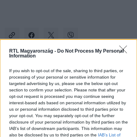
RTL Magyarország -
Do Not Process My Personal
Information
Kövess minket, és értesülj a friss hírekről a
If you wish to opt-out of the sale, sharing to third parties, or
Facebookon is!
processing of your personal or sensitive information for
targeted advertising by us, please use the below opt-out
Követem
section to confirm your selection. Please note that after your
opt-out request is processed you may continue seeing
interest-based ads based on personal information utilized by
us or personal information disclosed to third parties prior to
your opt-out. You may separately opt-out of the further
disclosure of your personal information by third parties on the
IAB’s list of downstream participants. This information may
#
HOTEL MARGARET
#
ELŐZETES
#
ELŐZETESEK
also be disclosed by us to third parties on the
IAB’s List of