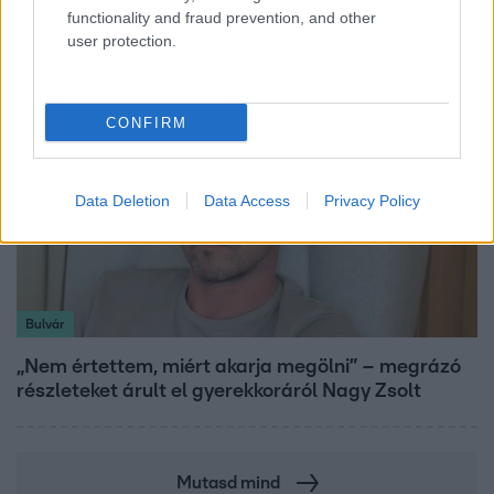
magyar lett az első
functionality and fraud prevention, and other
user protection.
CONFIRM
Data Deletion
Data Access
Privacy Policy
Bulvár
„Nem értettem, miért akarja megölni” – megrázó
részleteket árult el gyerekkoráról Nagy Zsolt
Mutasd mind