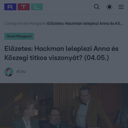
Legfrissebb
RTL Híradó
Fókusz
Sztárhírek
Randi
Celeb vagyok, me
#
Babits Marcella
#
Szellő István
#
Most Wanted
#
Gallusz Niko
Címlap
›
Hotel Margaret
›
Előzetes: Hackman leleplezi Anna és Kőszegi titkos viszonyát? (04.05.)
Hotel Margaret
Előzetes: Hackman leleplezi Anna és
Kőszegi titkos viszonyát? (04.05.)
rtl.hu