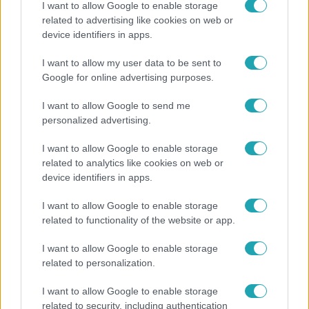
I want to allow Google to enable storage
related to advertising like cookies on web or
device identifiers in apps.
Most Wanted - A hajsza
I want to allow my user data to be sent to
Lakossági felhívás – Megvan, kik a Most Wanted
Google for online advertising purposes.
celebbűnözői, újra indul az országos Hajsza!
I want to allow Google to send me
personalized advertising.
I want to allow Google to enable storage
related to analytics like cookies on web or
device identifiers in apps.
I want to allow Google to enable storage
related to functionality of the website or app.
I want to allow Google to enable storage
related to personalization.
Európa
I want to allow Google to enable storage
Megválasztották Európa legszebb épületét –
related to security, including authentication