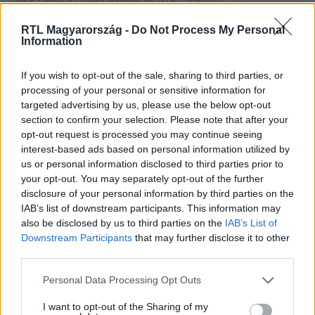
RTL Magyarország -
Do Not Process My Personal
Information
Itt állítsd be, hogy az RTL.hu az elsők között
legyen a Google-találatokban!
If you wish to opt-out of the sale, sharing to third parties, or
processing of your personal or sensitive information for
targeted advertising by us, please use the below opt-out
section to confirm your selection. Please note that after your
opt-out request is processed you may continue seeing
interest-based ads based on personal information utilized by
us or personal information disclosed to third parties prior to
your opt-out. You may separately opt-out of the further
disclosure of your personal information by third parties on the
IAB’s list of downstream participants. This information may
also be disclosed by us to third parties on the
IAB’s List of
Downstream Participants
that may further disclose it to other
third parties.
Kövess minket, és értesülj a friss hírekről a
Facebookon is!
Please note that this website/app uses one or more Google
Personal Data Processing Opt Outs
services and may gather and store information including but
not limited to your visit or usage behaviour. You may click to
I want to opt-out of the Sharing of my
Követem