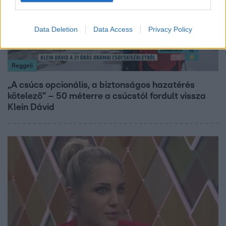
Data Deletion
Data Access
Privacy Policy
Reggeli
„A csúcs opcionális, a biztonságos hazatérés
kötelező” – 50 méterre a csúcstól fordult vissza
Klein Dávid