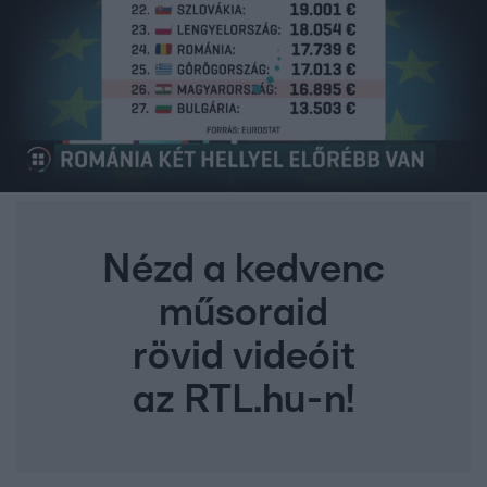
Nézd a kedvenc
műsoraid
rövid videóit
az RTL.hu-n!