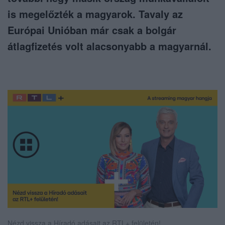
is megelőzték a magyarok. Tavaly az
Európai Unióban már csak a bolgár
átlagfizetés volt alacsonyabb a magyarnál.
Nézd vissza a Híradó adásait az RTL+ felületén!