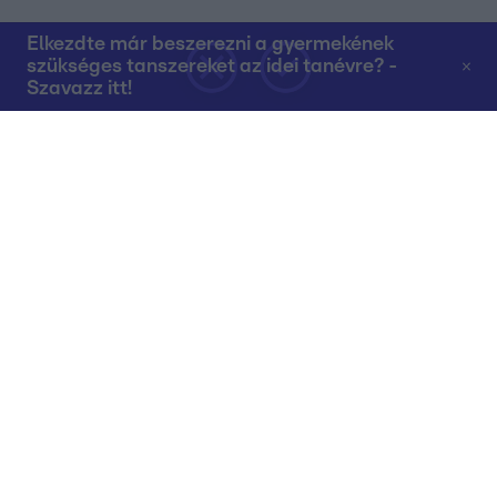
Elkezdte már beszerezni a gyermekének
szükséges tanszereket az idei tanévre? -
Szavazz itt!
Rólunk
Teljes adások az RTL+-on