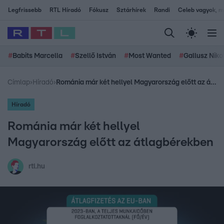
Legfrissebb
RTL Híradó
Fókusz
Sztárhírek
Randi
Celeb vagyok, me
#
Babits Marcella
#
Szellő István
#
Most Wanted
#
Gallusz Niko
Címlap
›
Híradó
›
Románia már két hellyel Magyarország előtt az átlagbérekben
Híradó
Románia már két hellyel
Magyarország előtt az átlagbérekben
rtl.hu