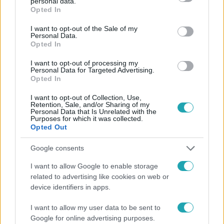
personal data.
grant or deny consent to Google and its third-party tags to
Opted In
use your data for below specified purposes in below Google
consent section.
I want to opt-out of the Sale of my
Personal Data.
Opted In
I want to opt-out of processing my
#
HÍRADÓ
#
VIDEÓ
#
ADÁSRÉSZLETEK
Personal Data for Targeted Advertising.
Opted In
#
GAZDASÁG
#
ROMÁNIA
#
ÁTLAGBÉR
I want to opt-out of Collection, Use,
#
MAGYARORSZÁG
#
BÉR
#
FIZETÉS
#
BULGÁRIA
Retention, Sale, and/or Sharing of my
Personal Data that Is Unrelated with the
Purposes for which it was collected.
Opted Out
Google consents
I want to allow Google to enable storage
related to advertising like cookies on web or
Népszerű
device identifiers in apps.
I want to allow my user data to be sent to
Google for online advertising purposes.