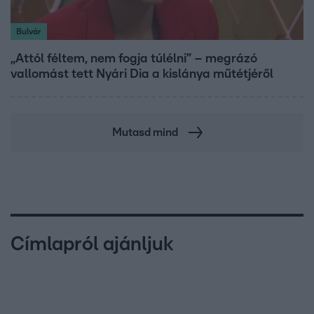
Bulvár
„Attól féltem, nem fogja túlélni” – megrázó
vallomást tett Nyári Dia a kislánya műtétjéről
Mutasd mind
Címlapról ajánljuk