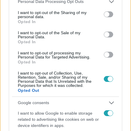
Please note that this website/app uses one or more Google
Facebookon is!
Personal Data Processing Opt Outs
services and may gather and store information including but
not limited to your visit or usage behaviour. You may click to
I want to opt-out of the Sharing of my
personal data.
Követem
grant or deny consent to Google and its third-party tags to
Opted In
use your data for below specified purposes in below Google
consent section.
I want to opt-out of the Sale of my
Personal Data.
Opted In
I want to opt-out of processing my
#
HÍRADÓ
#
VIDEÓ
#
ADÁSRÉSZLETEK
Personal Data for Targeted Advertising.
Opted In
#
BALESET-BŰNÜGY
#
BŰNÜGY
#
GYILKOSSÁG
I want to opt-out of Collection, Use,
#
GYEREKGYILKOSSÁG
#
NYÍREGYHÁZA
#
ERDŐ
Retention, Sale, and/or Sharing of my
Personal Data that Is Unrelated with the
Purposes for which it was collected.
#
TISZARÁD
#
ROKON
#
NAGYMAMA
Opted Out
#
ÖSSZEESETT
Google consents
I want to allow Google to enable storage
related to advertising like cookies on web or
device identifiers in apps.