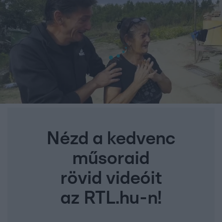
Nézd a kedvenc
műsoraid
rövid videóit
az RTL.hu-n!