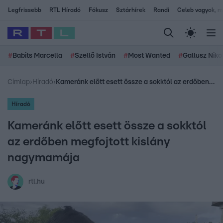
Legfrissebb
RTL Híradó
Fókusz
Sztárhírek
Randi
Celeb vagyok, me
#
Babits Marcella
#
Szellő István
#
Most Wanted
#
Gallusz Niko
Címlap
›
Híradó
›
Kameránk előtt esett össze a sokktól az erdőben megfojtott kislány nagymamája
Híradó
Kameránk előtt esett össze a sokktól
az erdőben megfojtott kislány
nagymamája
rtl.hu