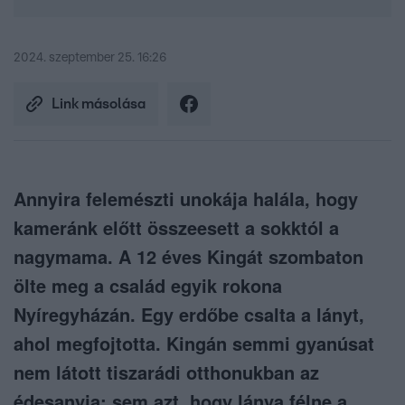
2024. szeptember 25. 16:26
Link másolása
Annyira felemészti unokája halála, hogy
kameránk előtt összeesett a sokktól a
nagymama. A 12 éves Kingát szombaton
ölte meg a család egyik rokona
Nyíregyházán. Egy erdőbe csalta a lányt,
ahol megfojtotta. Kingán semmi gyanúsat
nem látott tiszarádi otthonukban az
édesanyja: sem azt, hogy lánya félne a