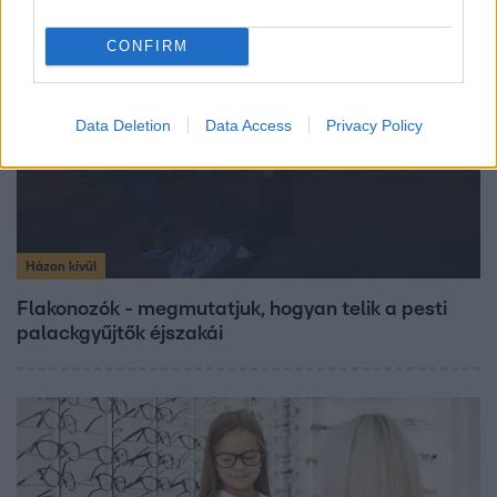
10:54
CONFIRM
Data Deletion
Data Access
Privacy Policy
Házon kívül
Flakonozók - megmutatjuk, hogyan telik a pesti
palackgyűjtők éjszakái