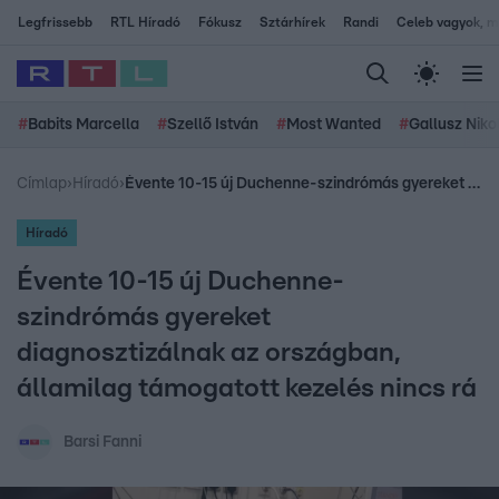
Legfrissebb
RTL Híradó
Fókusz
Sztárhírek
Randi
Celeb vagyok, me
#
Babits Marcella
#
Szellő István
#
Most Wanted
#
Gallusz Niko
Címlap
›
Híradó
›
Évente 10-15 új Duchenne-szindrómás gyereket diagnosztizálnak az országban, államilag támogatott kezelés nincs rá
Híradó
Évente 10-15 új Duchenne-
szindrómás gyereket
diagnosztizálnak az országban,
államilag támogatott kezelés nincs rá
Barsi Fanni