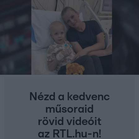
Nézd a kedvenc
műsoraid
rövid videóit
az RTL.hu-n!