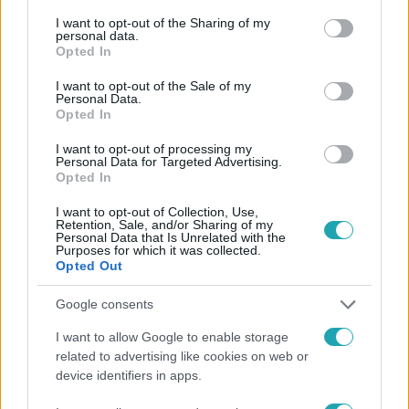
services and may gather and store information including but
Kövess minket, és értesülj a friss hírekről a
not limited to your visit or usage behaviour. You may click to
I want to opt-out of the Sharing of my
Facebookon is!
personal data.
grant or deny consent to Google and its third-party tags to
Opted In
use your data for below specified purposes in below Google
consent section.
Követem
I want to opt-out of the Sale of my
Personal Data.
Opted In
I want to opt-out of processing my
Personal Data for Targeted Advertising.
Opted In
#
HÍRADÓ
#
VIDEÓ
#
ADÁSRÉSZLETEK
#
BELFÖLD
I want to opt-out of Collection, Use,
Retention, Sale, and/or Sharing of my
#
EGÉSZSÉGÜGY
#
DUCHENNE-SZINDRÓMA
Personal Data that Is Unrelated with the
Purposes for which it was collected.
Opted Out
#
SEMMELWEIS EGYETEM
#
TOP HÍREK
Google consents
I want to allow Google to enable storage
related to advertising like cookies on web or
device identifiers in apps.