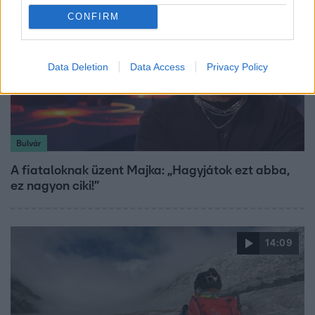
CONFIRM
Data Deletion
Data Access
Privacy Policy
Bulvár
A fiataloknak üzent Majka: „Hagyjátok ezt abba,
ez nagyon ciki!”
14:09