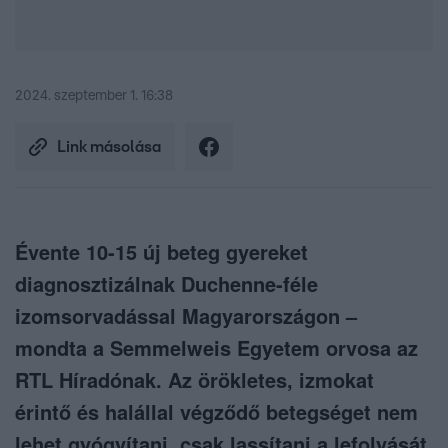
2024. szeptember 1. 16:38
Link másolása
Évente 10-15 új beteg gyereket
diagnosztizálnak Duchenne-féle
izomsorvadással Magyarországon –
mondta a Semmelweis Egyetem orvosa az
RTL Híradónak. Az örökletes, izmokat
érintő és halállal végződő betegséget nem
lehet gyógyítani, csak lassítani a lefolyását.