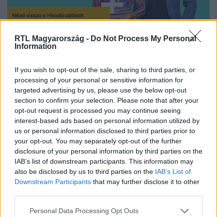
RTL Magyarország -
Do Not Process My Personal
Nézd vissza a Híradó adásait az RTL+ felületén!
Information
If you wish to opt-out of the sale, sharing to third parties, or
processing of your personal or sensitive information for
Itt állítsd be, hogy az RTL.hu az elsők között
targeted advertising by us, please use the below opt-out
legyen a Google-találatokban!
section to confirm your selection. Please note that after your
opt-out request is processed you may continue seeing
interest-based ads based on personal information utilized by
us or personal information disclosed to third parties prior to
your opt-out. You may separately opt-out of the further
disclosure of your personal information by third parties on the
IAB’s list of downstream participants. This information may
also be disclosed by us to third parties on the
IAB’s List of
Downstream Participants
that may further disclose it to other
third parties.
Please note that this website/app uses one or more Google
Personal Data Processing Opt Outs