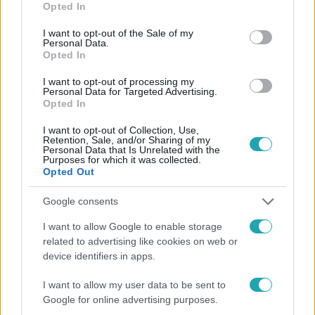
Opted In
use your data for below specified purposes in below Google
consent section.
I want to opt-out of the Sale of my
Personal Data.
Opted In
#
HÍRADÓ
#
VIDEÓ
#
ADÁSRÉSZLETEK
#
BELFÖLD
I want to opt-out of processing my
Personal Data for Targeted Advertising.
#
POLITIKA
#
TUSVÁNYOS
#
TUSNÁDFÜRDŐ
Opted In
#
ORBÁN VIKTOR
#
MAGYAR PÉTER
#
DK
I want to opt-out of Collection, Use,
Retention, Sale, and/or Sharing of my
#
MOMENTUM
#
TOP HÍREK
Personal Data that Is Unrelated with the
Purposes for which it was collected.
Opted Out
Google consents
I want to allow Google to enable storage
related to advertising like cookies on web or
device identifiers in apps.
Népszerű
I want to allow my user data to be sent to
Google for online advertising purposes.