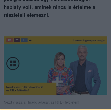
hablaty volt, aminek nincs is értelme a
részleteit elemezni.
Nézd vissza a Híradó adásait az RTL+ felületén!