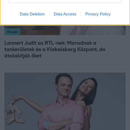
Data Deletion
Data Access
Privacy Policy
Híradó
Lannert Judit az RTL-nek: Maradnak a
tankerületek és a Klebelsberg Központ, de
átalakítják őket