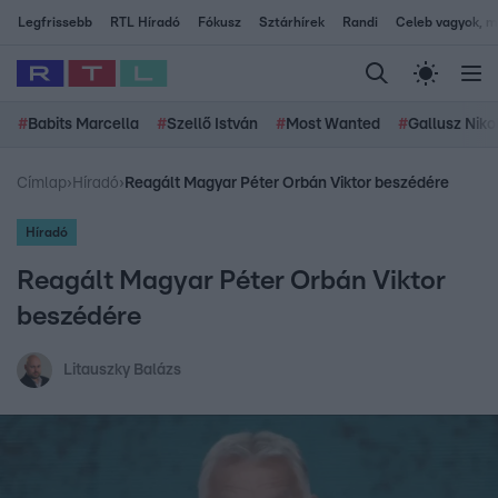
Legfrissebb
RTL Híradó
Fókusz
Sztárhírek
Randi
Celeb vagyok, me
#
Babits Marcella
#
Szellő István
#
Most Wanted
#
Gallusz Niko
Címlap
›
Híradó
›
Reagált Magyar Péter Orbán Viktor beszédére
Híradó
Reagált Magyar Péter Orbán Viktor
beszédére
Litauszky Balázs