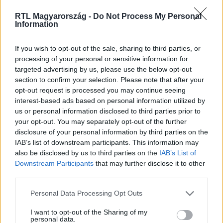
RTL Magyarország -
Do Not Process My Personal
Information
Itt állítsd be, hogy az RTL.hu az elsők között
legyen a Google-találatokban!
If you wish to opt-out of the sale, sharing to third parties, or
processing of your personal or sensitive information for
targeted advertising by us, please use the below opt-out
section to confirm your selection. Please note that after your
opt-out request is processed you may continue seeing
interest-based ads based on personal information utilized by
us or personal information disclosed to third parties prior to
your opt-out. You may separately opt-out of the further
disclosure of your personal information by third parties on the
IAB’s list of downstream participants. This information may
also be disclosed by us to third parties on the
IAB’s List of
Downstream Participants
that may further disclose it to other
Kövess minket, és értesülj a friss hírekről a
third parties.
Facebookon is!
Please note that this website/app uses one or more Google
Personal Data Processing Opt Outs
services and may gather and store information including but
Követem
not limited to your visit or usage behaviour. You may click to
I want to opt-out of the Sharing of my
personal data.
grant or deny consent to Google and its third-party tags to