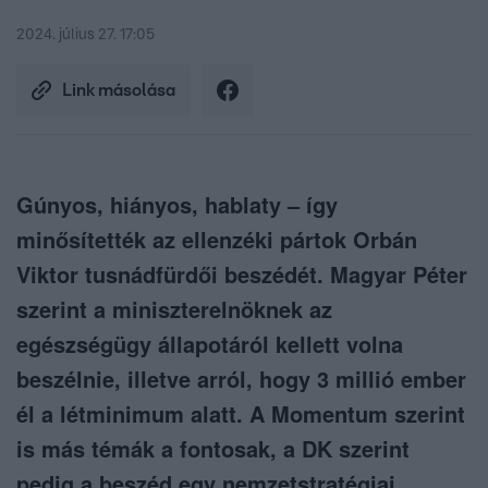
2024. július 27. 17:05
Link másolása
Gúnyos, hiányos, hablaty – így
minősítették az ellenzéki pártok Orbán
Viktor tusnádfürdői beszédét. Magyar Péter
szerint a miniszterelnöknek az
egészségügy állapotáról kellett volna
beszélnie, illetve arról, hogy 3 millió ember
él a létminimum alatt. A Momentum szerint
is más témák a fontosak, a DK szerint
pedig a beszéd egy nemzetstratégiai