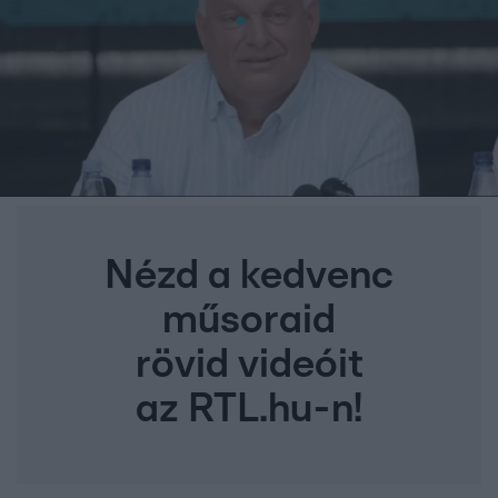
Nézd a kedvenc
műsoraid
rövid videóit
az RTL.hu-n!