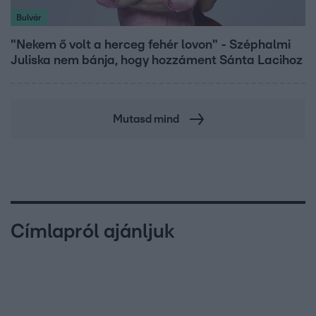
Bulvár
"Nekem ő volt a herceg fehér lovon" - Széphalmi
Juliska nem bánja, hogy hozzáment Sánta Lacihoz
Mutasd mind
Címlapról ajánljuk