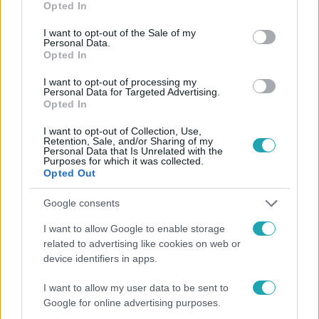
Opted In
use your data for below specified purposes in below Google
consent section.
I want to opt-out of the Sale of my
Personal Data.
Opted In
I want to opt-out of processing my
Personal Data for Targeted Advertising.
#
HÍRADÓ
#
VIDEÓ
#
ADÁSRÉSZLETEK
Opted In
#
BALESET-BŰNÜGY
#
BALESET
#
ITTAS VEZETÉS
I want to opt-out of Collection, Use,
#
HALÁLOS GÁZOLÁS
#
VÁDEMELÉS
Retention, Sale, and/or Sharing of my
Personal Data that Is Unrelated with the
Purposes for which it was collected.
Opted Out
Google consents
I want to allow Google to enable storage
related to advertising like cookies on web or
device identifiers in apps.
Népszerű
I want to allow my user data to be sent to
Google for online advertising purposes.