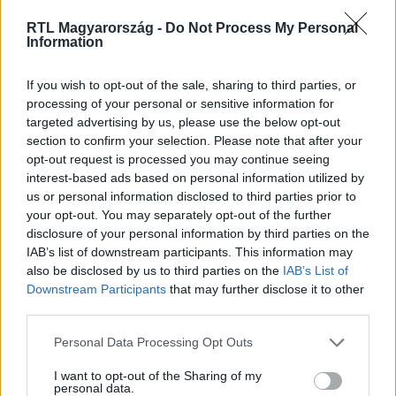
RTL Magyarország -
Do Not Process My Personal
Information
Itt állítsd be, hogy az RTL.hu az elsők között
If you wish to opt-out of the sale, sharing to third parties, or
legyen a Google-találatokban!
processing of your personal or sensitive information for
targeted advertising by us, please use the below opt-out
section to confirm your selection. Please note that after your
opt-out request is processed you may continue seeing
interest-based ads based on personal information utilized by
us or personal information disclosed to third parties prior to
your opt-out. You may separately opt-out of the further
disclosure of your personal information by third parties on the
IAB’s list of downstream participants. This information may
also be disclosed by us to third parties on the
IAB’s List of
Downstream Participants
that may further disclose it to other
third parties.
Kövess minket, és értesülj a friss hírekről a
Please note that this website/app uses one or more Google
Facebookon is!
Personal Data Processing Opt Outs
services and may gather and store information including but
not limited to your visit or usage behaviour. You may click to
I want to opt-out of the Sharing of my
personal data.
Követem
grant or deny consent to Google and its third-party tags to