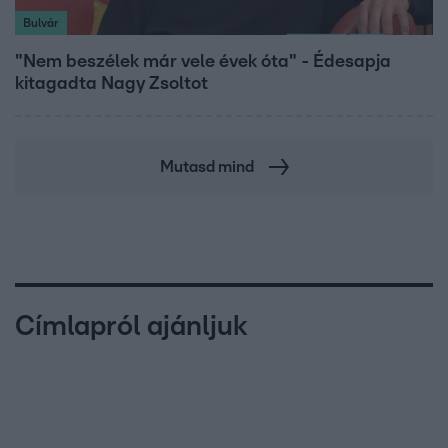
Bulvár
"Nem beszélek már vele évek óta" - Édesapja
kitagadta Nagy Zsoltot
Mutasd mind
Címlapról ajánljuk