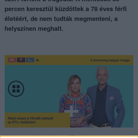
percen keresztül küzdöttek a 78 éves férfi
életéért, de nem tudták megmenteni, a
helyszínen meghalt.
Nézd vissza a Híradó adásait az RTL+ felületén!