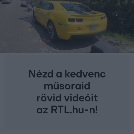
Nézd a kedvenc
műsoraid
rövid videóit
az RTL.hu-n!