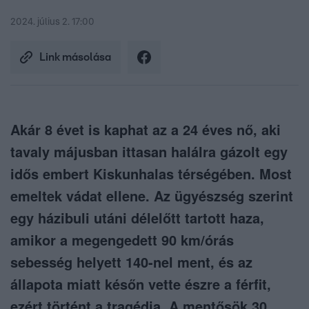
2024. július 2. 17:00
Link másolása
Akár 8 évet is kaphat az a 24 éves nő, aki
tavaly májusban ittasan halálra gázolt egy
idős embert Kiskunhalas térségében. Most
emeltek vádat ellene. Az ügyészség szerint
egy házibuli utáni délelőtt tartott haza,
amikor a megengedett 90 km/órás
sebesség helyett 140-nel ment, és az
állapota miatt későn vette észre a férfit,
ezért történt a tragédia. A mentősök 30