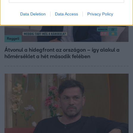
Data Deletion
Data Access
Privacy Policy
Reggeli
Átvonul a hidegfront az országon – így alakul a
hőmérséklet a hét második felében