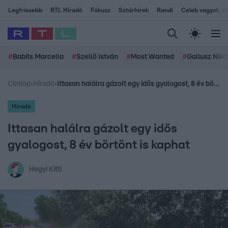
Legfrissebb
RTL Híradó
Fókusz
Sztárhírek
Randi
Celeb vagyok, me
#
Babits Marcella
#
Szellő István
#
Most Wanted
#
Gallusz Niko
Címlap
›
Híradó
›
Ittasan halálra gázolt egy idős gyalogost, 8 év börtönt is kaphat
Híradó
Ittasan halálra gázolt egy idős
gyalogost, 8 év börtönt is kaphat
Hegyi Kitti