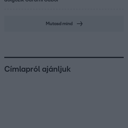
Mutasd mind
Címlapról ajánljuk