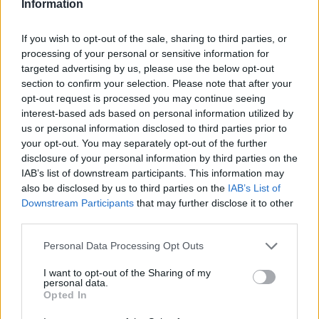
legyen a Google-találatokban!
Information
If you wish to opt-out of the sale, sharing to third parties, or
processing of your personal or sensitive information for
targeted advertising by us, please use the below opt-out
section to confirm your selection. Please note that after your
opt-out request is processed you may continue seeing
interest-based ads based on personal information utilized by
us or personal information disclosed to third parties prior to
your opt-out. You may separately opt-out of the further
disclosure of your personal information by third parties on the
IAB’s list of downstream participants. This information may
also be disclosed by us to third parties on the
IAB’s List of
Kövess minket, és értesülj a friss hírekről a
Downstream Participants
that may further disclose it to other
Facebookon is!
third parties.
Please note that this website/app uses one or more Google
Personal Data Processing Opt Outs
Követem
services and may gather and store information including but
not limited to your visit or usage behaviour. You may click to
I want to opt-out of the Sharing of my
personal data.
grant or deny consent to Google and its third-party tags to
Opted In
use your data for below specified purposes in below Google
consent section.