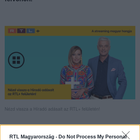
Nézd vissza a Híradó adásait az RTL+ felületén!
Itt állítsd be, hogy az RTL.hu az elsők között
RTL Magyarország -
Do Not Process My Personal