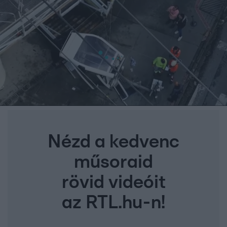
Nézd a kedvenc
műsoraid
rövid videóit
az RTL.hu-n!