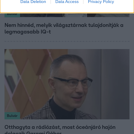
Data Deletion
Data Access
Privacy Policy
Bulvár
Nem hinnéd, melyik világsztárnak tulajdonítják a
legmagasabb IQ-t
Bulvár
Otthagyta a rádiózást, most óceánjáró hajón
dolgozik Garami Gábor