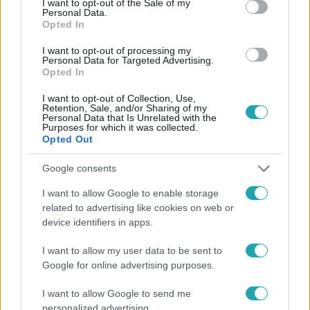
I want to opt-out of the Sale of my
Personal Data.
#
HÍRADÓ
#
ADÁSRÉSZLETEK
#
VIDEÓ
Opted In
#
BALESET-BŰNÜGY
#
KÜLFÖLD
#
BALESET
I want to opt-out of processing my
Personal Data for Targeted Advertising.
#
KOLUMBIA
#
MEDELLÍN
#
FELVONÓ
#
ÜTKÖZÉS
Opted In
#
LEZUHANT
#
HALOTT
#
SÉRÜLT
I want to opt-out of Collection, Use,
Retention, Sale, and/or Sharing of my
Personal Data that Is Unrelated with the
Purposes for which it was collected.
Opted Out
Google consents
I want to allow Google to enable storage
related to advertising like cookies on web or
Népszerű
device identifiers in apps.
I want to allow my user data to be sent to
Google for online advertising purposes.
I want to allow Google to send me
personalized advertising.