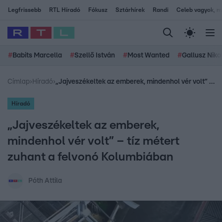
Legfrissebb
RTL Híradó
Fókusz
Sztárhírek
Randi
Celeb vagyok, me
#
Babits Marcella
#
Szellő István
#
Most Wanted
#
Gallusz Niko
Címlap
›
Híradó
›
„Jajveszékeltek az emberek, mindenhol vér volt” – tíz métert zuhant a felvonó Kolumbiában
Híradó
„Jajveszékeltek az emberek,
mindenhol vér volt” – tíz métert
zuhant a felvonó Kolumbiában
Póth Attila