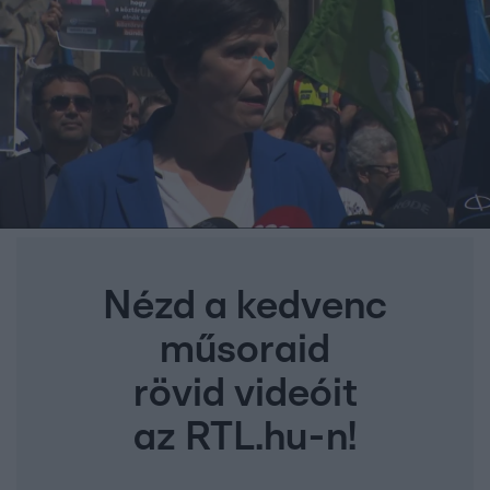
Nézd a kedvenc
műsoraid
rövid videóit
az RTL.hu-n!