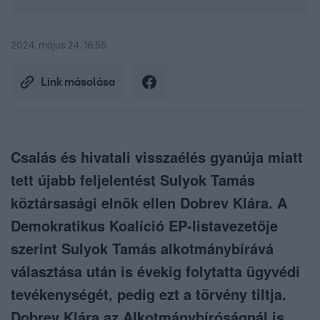
2024. május 24. 16:55
Link másolása
Csalás és hivatali visszaélés gyanúja miatt
tett újabb feljelentést Sulyok Tamás
köztársasági elnök ellen Dobrev Klára. A
Demokratikus Koalíció EP-listavezetője
szerint Sulyok Tamás alkotmánybírává
választása után is évekig folytatta ügyvédi
tevékenységét, pedig ezt a törvény tiltja.
Dobrev Klára az Alkotmánybíróságnál is