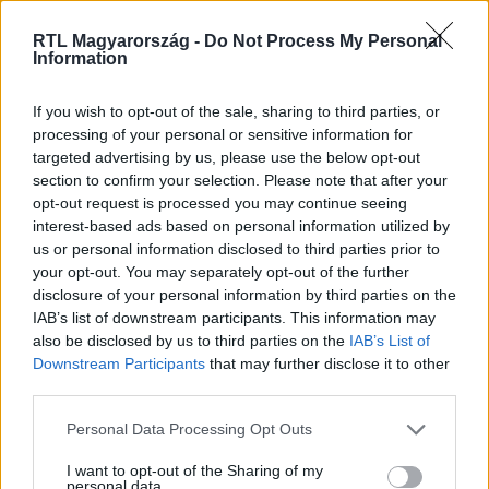
RTL Magyarország -
Do Not Process My Personal
Information
Itt állítsd be, hogy az RTL.hu az elsők között
legyen a Google-találatokban!
If you wish to opt-out of the sale, sharing to third parties, or
processing of your personal or sensitive information for
targeted advertising by us, please use the below opt-out
section to confirm your selection. Please note that after your
opt-out request is processed you may continue seeing
interest-based ads based on personal information utilized by
us or personal information disclosed to third parties prior to
your opt-out. You may separately opt-out of the further
disclosure of your personal information by third parties on the
IAB’s list of downstream participants. This information may
also be disclosed by us to third parties on the
IAB’s List of
Downstream Participants
that may further disclose it to other
third parties.
Kövess minket, és értesülj a friss hírekről a
Facebookon is!
Please note that this website/app uses one or more Google
Personal Data Processing Opt Outs
services and may gather and store information including but
not limited to your visit or usage behaviour. You may click to
I want to opt-out of the Sharing of my
Követem
personal data.