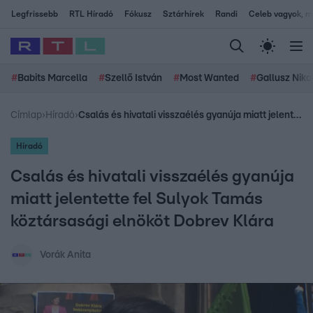
Legfrissebb
RTL Híradó
Fókusz
Sztárhírek
Randi
Celeb vagyok, me
#
Babits Marcella
#
Szellő István
#
Most Wanted
#
Gallusz Niko
Címlap
›
Híradó
›
Csalás és hivatali visszaélés gyanúja miatt jelentette fel Sulyok Tamás köztársasági elnököt Dobrev Klára
Híradó
Csalás és hivatali visszaélés gyanúja
miatt jelentette fel Sulyok Tamás
köztársasági elnököt Dobrev Klára
Vorák Anita