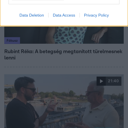
Data Deletion
Data Access
Privacy Policy
Fókusz
Rubint Réka: A betegség megtanított türelmesnek
lenni
21:40