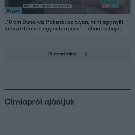
Reggeli
„10 cm Duna-víz Paksnál az olyan, mint egy nyílt
lábszártörésre egy sebtapasz” – állnak a hajók
Mutasd mind
Címlapról ajánljuk