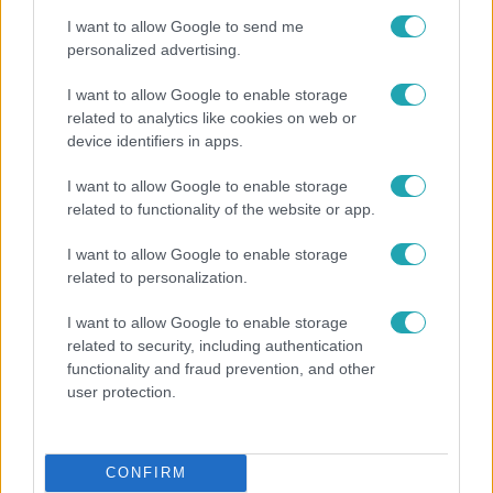
I want to allow Google to send me
personalized advertising.
4:55
I want to allow Google to enable storage
related to analytics like cookies on web or
device identifiers in apps.
I want to allow Google to enable storage
related to functionality of the website or app.
I want to allow Google to enable storage
Fókusz
related to personalization.
Mutatjuk, miket kértek az öltözőjükbe az idei Sziget
I want to allow Google to enable storage
sztárfellépői
related to security, including authentication
functionality and fraud prevention, and other
user protection.
8:33
CONFIRM