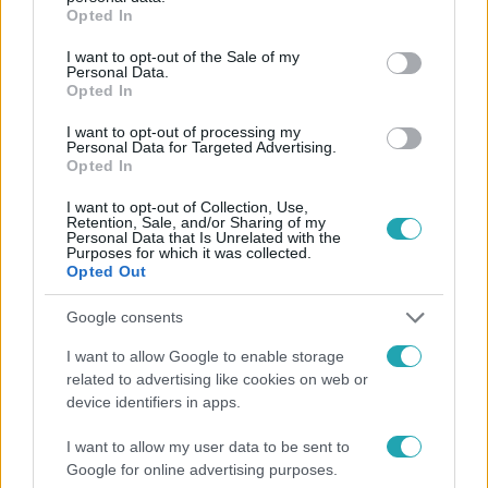
grant or deny consent to Google and its third-party tags to
Opted In
use your data for below specified purposes in below Google
consent section.
I want to opt-out of the Sale of my
Personal Data.
Opted In
I want to opt-out of processing my
#
HÍRADÓ
#
VIDEÓ
#
ADÁSRÉSZLETEK
#
BELFÖLD
Personal Data for Targeted Advertising.
Opted In
#
POLITIKA
#
DOBREV KLÁRA
#
SULYOK TAMÁS
I want to opt-out of Collection, Use,
#
CSALÁS
#
HIVATALI VISSZAÉLÉS
#
FELJELENTÉS
Retention, Sale, and/or Sharing of my
Personal Data that Is Unrelated with the
#
ZSEBSZERZŐDÉS
#
TERMŐFÖLD
Purposes for which it was collected.
Opted Out
Google consents
I want to allow Google to enable storage
related to advertising like cookies on web or
device identifiers in apps.
Népszerű
I want to allow my user data to be sent to
Google for online advertising purposes.