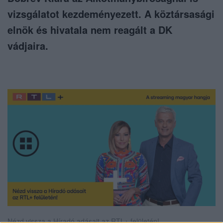
vizsgálatot kezdeményezett. A köztársasági
elnök és hivatala nem reagált a DK
vádjaira.
Nézd vissza a Híradó adásait az RTL+ felületén!