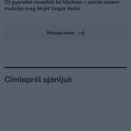
Öt gyereket neveltek fel közösen – szinte sosem
mutatja meg férjét Ungár Anikó
Mutasd mind
Címlapról ajánljuk