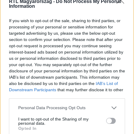
RTL Magyarország -
Do Not Process My Personal
Information
Itt állítsd be, hogy az RTL.hu az elsők között
legyen a Google-találatokban!
If you wish to opt-out of the sale, sharing to third parties, or
processing of your personal or sensitive information for
targeted advertising by us, please use the below opt-out
section to confirm your selection. Please note that after your
opt-out request is processed you may continue seeing
interest-based ads based on personal information utilized by
us or personal information disclosed to third parties prior to
your opt-out. You may separately opt-out of the further
disclosure of your personal information by third parties on the
IAB’s list of downstream participants. This information may
also be disclosed by us to third parties on the
IAB’s List of
Downstream Participants
that may further disclose it to other
third parties.
Kövess minket, és értesülj a friss hírekről a
Facebookon is!
Please note that this website/app uses one or more Google
Personal Data Processing Opt Outs
services and may gather and store information including but
not limited to your visit or usage behaviour. You may click to
I want to opt-out of the Sharing of my
Követem
personal data.
grant or deny consent to Google and its third-party tags to
Opted In
use your data for below specified purposes in below Google