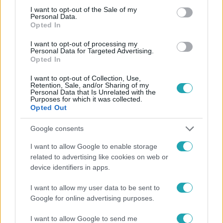
consent section.
I want to opt-out of the Sale of my
Personal Data.
Opted In
I want to opt-out of processing my
#
HÍRADÓ
#
VIDEÓ
#
ADÁSRÉSZLETEK
#
BELFÖLD
Personal Data for Targeted Advertising.
Opted In
#
IDŐJÁRÁS
#
ESŐ
#
ZIVATAR
#
ZÁPOR
I want to opt-out of Collection, Use,
#
VIHAR
Retention, Sale, and/or Sharing of my
Personal Data that Is Unrelated with the
Purposes for which it was collected.
Opted Out
Google consents
I want to allow Google to enable storage
related to advertising like cookies on web or
Népszerű
device identifiers in apps.
I want to allow my user data to be sent to
Google for online advertising purposes.
I want to allow Google to send me