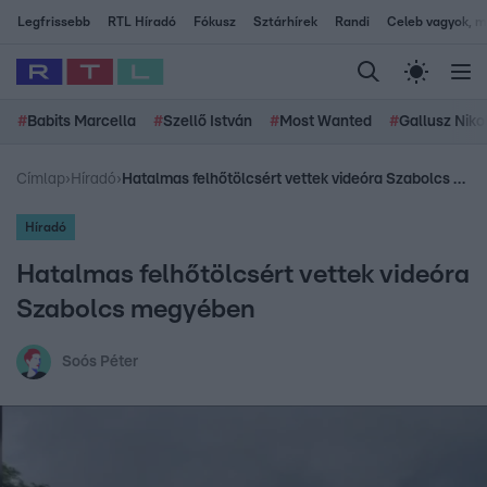
Legfrissebb
RTL Híradó
Fókusz
Sztárhírek
Randi
Celeb vagyok, me
#
Babits Marcella
#
Szellő István
#
Most Wanted
#
Gallusz Niko
Címlap
›
Híradó
›
Hatalmas felhőtölcsért vettek videóra Szabolcs megyében
Híradó
Hatalmas felhőtölcsért vettek videóra
Szabolcs megyében
Soós Péter