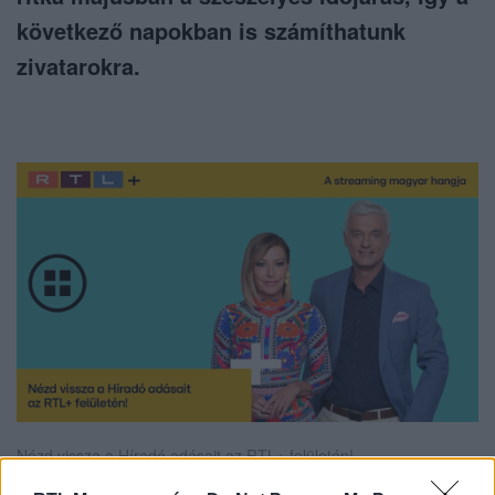
következő napokban is számíthatunk
zivatarokra.
Nézd vissza a Híradó adásait az RTL+ felületén!