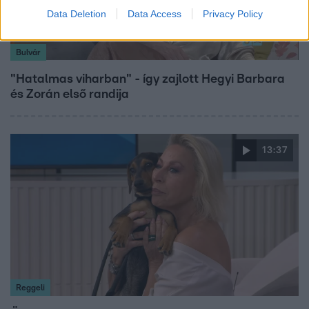
Data Deletion
Data Access
Privacy Policy
Bulvár
"Hatalmas viharban" - így zajlott Hegyi Barbara
és Zorán első randija
13:37
Reggeli