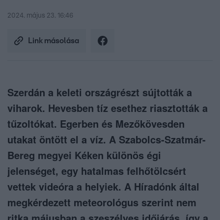
2024. május 23. 16:46
Link másolása
Szerdán a keleti országrészt sújtották a
viharok. Hevesben tíz esethez riasztották a
tűzoltókat. Egerben és Mezőkövesden
utakat öntött el a víz. A Szabolcs-Szatmár-
Bereg megyei Kéken különös égi
jelenséget, egy hatalmas felhőtölcsért
vettek videóra a helyiek. A Híradónk által
megkérdezett meteorológus szerint nem
ritka májusban a szeszélyes időjárás, így a