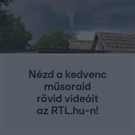
Nézd a kedvenc
műsoraid
rövid videóit
az RTL.hu-n!