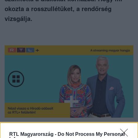
okozta a rosszullétüket, a rendőrség
vizsgálja.
Nézd vissza a Híradó adásait az RTL+ felületén!
RTL Magyarország -
Do Not Process My Personal