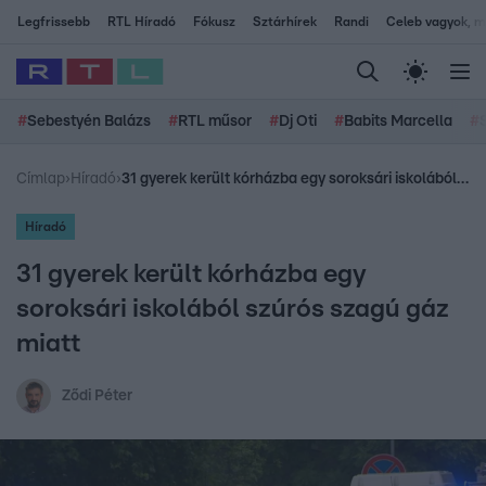
Legfrissebb
RTL Híradó
Fókusz
Sztárhírek
Randi
Celeb vagyok, me
#
Sebestyén Balázs
#
RTL műsor
#
Dj Oti
#
Babits Marcella
#
Címlap
›
Híradó
›
31 gyerek került kórházba egy soroksári iskolából szúrós szagú gáz miatt
Híradó
31 gyerek került kórházba egy
soroksári iskolából szúrós szagú gáz
miatt
Ződi Péter