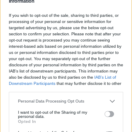
Information
Itt állítsd be, hogy az RTL.hu az elsők között
If you wish to opt-out of the sale, sharing to third parties, or
legyen a Google-találatokban!
processing of your personal or sensitive information for
targeted advertising by us, please use the below opt-out
section to confirm your selection. Please note that after your
opt-out request is processed you may continue seeing
interest-based ads based on personal information utilized by
us or personal information disclosed to third parties prior to
your opt-out. You may separately opt-out of the further
disclosure of your personal information by third parties on the
IAB’s list of downstream participants. This information may
also be disclosed by us to third parties on the
IAB’s List of
Downstream Participants
that may further disclose it to other
third parties.
Kövess minket, és értesülj a friss hírekről a
Please note that this website/app uses one or more Google
Personal Data Processing Opt Outs
Facebookon is!
services and may gather and store information including but
not limited to your visit or usage behaviour. You may click to
I want to opt-out of the Sharing of my
personal data.
grant or deny consent to Google and its third-party tags to
Követem
Opted In
use your data for below specified purposes in below Google
consent section.