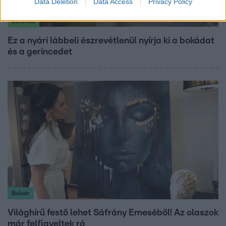
Data Deletion
Data Access
Privacy Policy
Életmód
Ez a nyári lábbeli észrevétlenül nyírja ki a bokádat
és a gerincedet
Bulvár
Világhírű festő lehet Sáfrány Emeséből! Az olaszok
már felfigyeltek rá