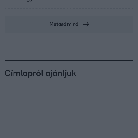
Mutasd mind
Címlapról ajánljuk