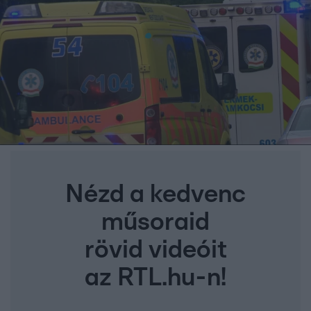
Nézd a kedvenc
műsoraid
rövid videóit
az RTL.hu-n!