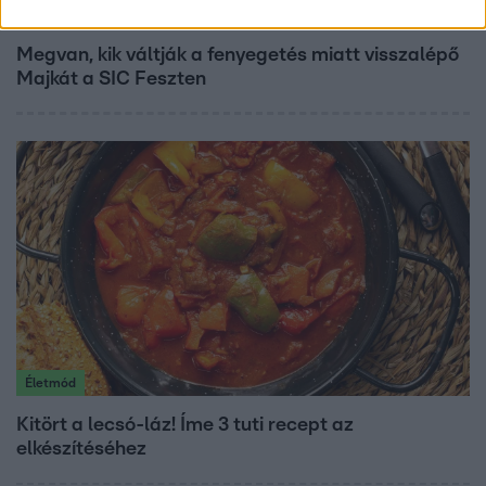
Fókusz
Megvan, kik váltják a fenyegetés miatt visszalépő
Majkát a SIC Feszten
Életmód
Kitört a lecsó-láz! Íme 3 tuti recept az
elkészítéséhez