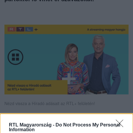
Nézd vissza a Híradó adásait az RTL+ felületén!
RTL Magyarország -
Do Not Process My Personal
Itt állítsd be, hogy az RTL.hu az elsők között
Information