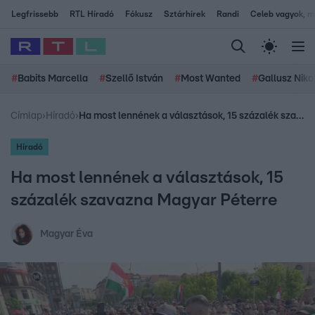
Legfrissebb
RTL Híradó
Fókusz
Sztárhírek
Randi
Celeb vagyok, me
#
Babits Marcella
#
Szellő István
#
Most Wanted
#
Gallusz Niko
Címlap
›
Híradó
›
Ha most lennének a választások, 15 százalék szavazna Magyar Péterre
Híradó
Ha most lennének a választások, 15
százalék szavazna Magyar Péterre
Magyar Éva