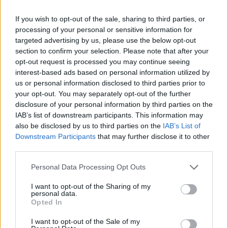
legyen a Google-találatokban!
If you wish to opt-out of the sale, sharing to third parties, or
processing of your personal or sensitive information for
targeted advertising by us, please use the below opt-out
section to confirm your selection. Please note that after your
opt-out request is processed you may continue seeing
interest-based ads based on personal information utilized by
us or personal information disclosed to third parties prior to
your opt-out. You may separately opt-out of the further
disclosure of your personal information by third parties on the
IAB’s list of downstream participants. This information may
also be disclosed by us to third parties on the
IAB’s List of
Kövess minket, és értesülj a friss hírekről a
Downstream Participants
that may further disclose it to other
third parties.
Facebookon is!
Please note that this website/app uses one or more Google
Personal Data Processing Opt Outs
services and may gather and store information including but
Követem
not limited to your visit or usage behaviour. You may click to
I want to opt-out of the Sharing of my
personal data.
grant or deny consent to Google and its third-party tags to
Opted In
use your data for below specified purposes in below Google
consent section.
I want to opt-out of the Sale of my