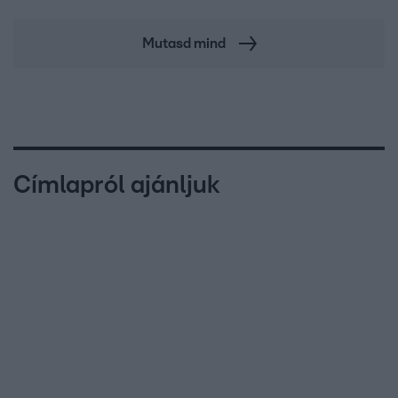
Mutasd mind
Címlapról ajánljuk