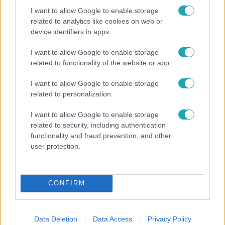
I want to allow Google to enable storage
related to analytics like cookies on web or
device identifiers in apps.
I want to allow Google to enable storage
Bulvár
related to functionality of the website or app.
„Téged. Engem. Minket.” – Emilio és Tina szerelmes
I want to allow Google to enable storage
vallomása sokakat megérinthet
related to personalization.
I want to allow Google to enable storage
related to security, including authentication
7:51
functionality and fraud prevention, and other
user protection.
CONFIRM
Data Deletion
Data Access
Privacy Policy