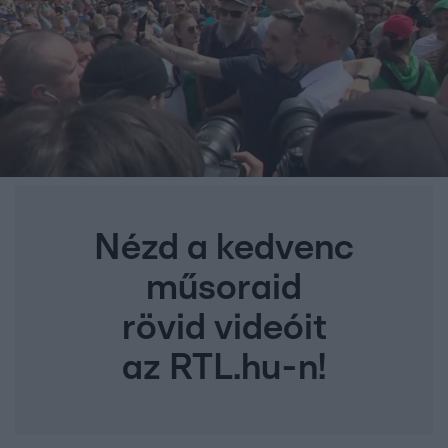
Nézd a kedvenc
műsoraid
rövid videóit
az RTL.hu-n!