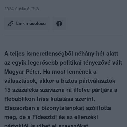
2024. április 6. 17:18
Link másolása
A teljes ismeretlenségből néhány hét alatt
az egyik legerősebb politikai tényezővé vált
Magyar Péter. Ha most lennének a
választások, akkor a biztos pártválasztók
15 százaléka szavazna rá illetve pártjára a
Rebublikon friss kutatása szerint.
Elsősorban a bizonytalanokat szólította
meg, de a Fidesztől és az ellenzéki
pártoktól is vihet el szavazókat.