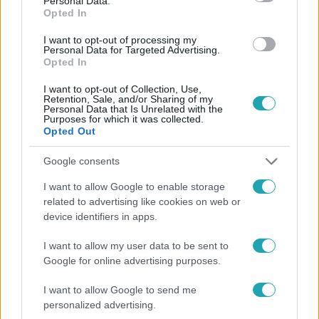
Personal Data.
Opted In
#
HÍRADÓ
#
VIDEÓ
#
ADÁSRÉSZLETEK
#
BELFÖLD
I want to opt-out of processing my
#
POLITIKA
#
TOP HÍREK
#
MAGYAR PÉTER
Personal Data for Targeted Advertising.
Opted In
#
VÁLASZTÁSOK
I want to opt-out of Collection, Use,
Retention, Sale, and/or Sharing of my
Personal Data that Is Unrelated with the
Purposes for which it was collected.
Opted Out
Google consents
I want to allow Google to enable storage
Népszerű
related to advertising like cookies on web or
device identifiers in apps.
I want to allow my user data to be sent to
Google for online advertising purposes.
I want to allow Google to send me
personalized advertising.