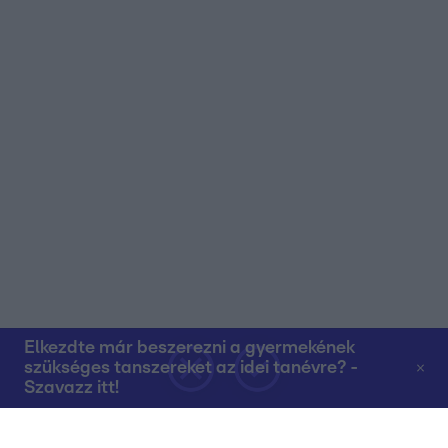
Elkezdte már beszerezni a gyermekének
szükséges tanszereket az idei tanévre? -
Szavazz itt!