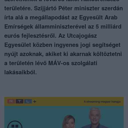
területére. Szijjártó Péter miniszter szerdán
írta alá a megállapodást az Egyesült Arab
Emírségek államminiszterével az 5 milliárd
eurós fejlesztésről. Az Utcajogász
Egyesület közben ingyenes jogi segítséget
nyújt azoknak, akiket ki akarnak költöztetni
a területén lévő MÁV-os szolgálati
lakásaikból.