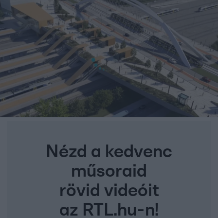
Nézd a kedvenc
műsoraid
rövid videóit
az RTL.hu-n!