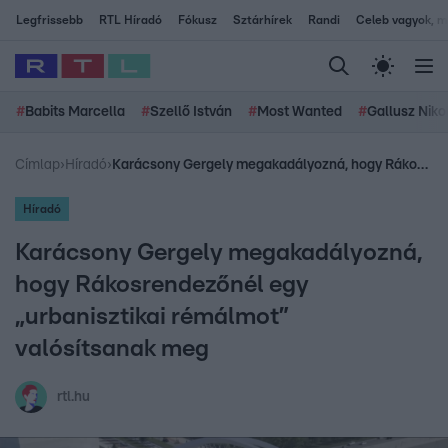
Legfrissebb
RTL Híradó
Fókusz
Sztárhírek
Randi
Celeb vagyok, me
#
Babits Marcella
#
Szellő István
#
Most Wanted
#
Gallusz Niko
Címlap
›
Híradó
›
Karácsony Gergely megakadályozná, hogy Rákosrendezőnél egy „urbanisztikai rémálmot” valósítsanak meg
Híradó
Karácsony Gergely megakadályozná,
hogy Rákosrendezőnél egy
„urbanisztikai rémálmot”
valósítsanak meg
rtl.hu