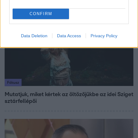
CONFIRM
4:55
Data Deletion
Data Access
Privacy Policy
Fókusz
Mutatjuk, miket kértek az öltözőjükbe az idei Sziget
sztárfellépői