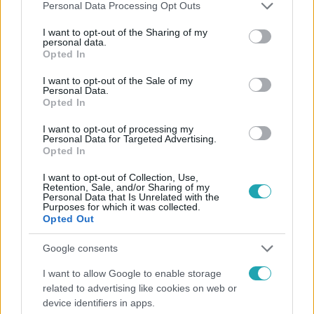
Please note that this website/app uses one or more Google
Personal Data Processing Opt Outs
services and may gather and store information including but
not limited to your visit or usage behaviour. You may click to
I want to opt-out of the Sharing of my
personal data.
grant or deny consent to Google and its third-party tags to
Kövess minket, és értesülj a friss hírekről a
Opted In
use your data for below specified purposes in below Google
Facebookon is!
consent section.
I want to opt-out of the Sale of my
Personal Data.
Opted In
Követem
I want to opt-out of processing my
Personal Data for Targeted Advertising.
Opted In
I want to opt-out of Collection, Use,
Retention, Sale, and/or Sharing of my
Personal Data that Is Unrelated with the
#
HÍRADÓ
#
VIDEÓ
#
ADÁSRÉSZLETEK
Purposes for which it was collected.
Opted Out
#
TOP HÍREK
#
BELFÖLD
#
POLITIKA
#
BUDAPEST
Google consents
#
MINI-DUBAJ
#
LAKÓGYŰLÉS
#
RÁKOSRENDEZŐ
I want to allow Google to enable storage
related to advertising like cookies on web or
device identifiers in apps.