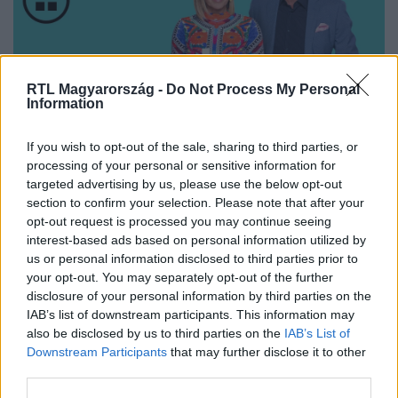
RTL Magyarország -
Do Not Process My Personal
Information
Nézd vissza a Híradó adásait az RTL+ felületén!
If you wish to opt-out of the sale, sharing to third parties, or
processing of your personal or sensitive information for
targeted advertising by us, please use the below opt-out
section to confirm your selection. Please note that after your
Itt állítsd be, hogy az RTL.hu az elsők között
opt-out request is processed you may continue seeing
legyen a Google-találatokban!
interest-based ads based on personal information utilized by
us or personal information disclosed to third parties prior to
your opt-out. You may separately opt-out of the further
disclosure of your personal information by third parties on the
IAB’s list of downstream participants. This information may
also be disclosed by us to third parties on the
IAB’s List of
Downstream Participants
that may further disclose it to other
third parties.