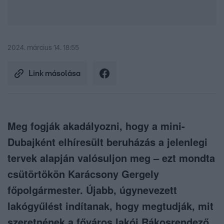
2024. március 14. 18:55
Link másolása
Meg fogják akadályozni, hogy a mini-
Dubajként elhíresült beruházás a jelenlegi
tervek alapján valósuljon meg – ezt mondta
csütörtökön Karácsony Gergely
főpolgármester. Újabb, úgynevezett
lakógyűlést indítanak, hogy megtudják, mit
szeretnének a főváros lakói Rákosrendező