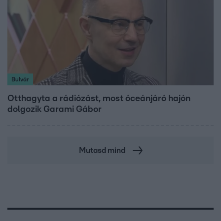
Bulvár
Otthagyta a rádiózást, most óceánjáró hajón
dolgozik Garami Gábor
Mutasd mind