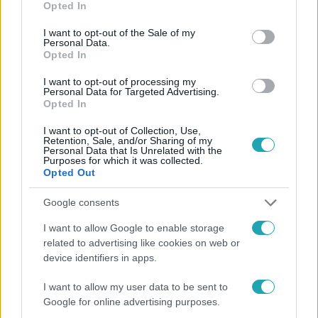
Opted In
use your data for below specified purposes in below Google
consent section.
I want to opt-out of the Sale of my
Követem
Personal Data.
Opted In
I want to opt-out of processing my
Personal Data for Targeted Advertising.
Opted In
I want to opt-out of Collection, Use,
#
HÍRADÓ
#
VIDEÓ
#
ADÁSRÉSZLETEK
#
BELFÖLD
Retention, Sale, and/or Sharing of my
Personal Data that Is Unrelated with the
#
IDŐJÁRÁS
#
FRONTÉRZÉKENYSÉG
#
MELEGEDÉS
Purposes for which it was collected.
Opted Out
Google consents
I want to allow Google to enable storage
related to advertising like cookies on web or
device identifiers in apps.
Népszerű
I want to allow my user data to be sent to
Google for online advertising purposes.