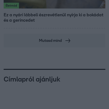
Életmód
Ez a nyári lábbeli észrevétlenül nyírja ki a bokádat
és a gerincedet
Mutasd mind
Címlapról ajánljuk