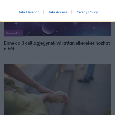
Data Deletion
Data Access
Privacy Policy
Horoszkóp
Ennek a 3 csillagjegynek váratlan sikereket hozhat
a hét