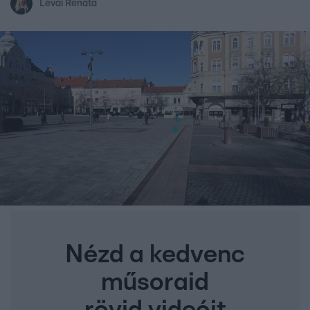
Lévai Renáta
Nézd a kedvenc
műsoraid