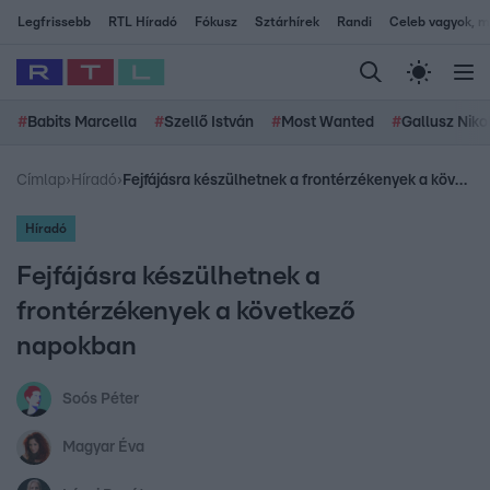
Legfrissebb
RTL Híradó
Fókusz
Sztárhírek
Randi
Celeb vagyok, me
#
Babits Marcella
#
Szellő István
#
Most Wanted
#
Gallusz Niko
Címlap
›
Híradó
›
Fejfájásra készülhetnek a frontérzékenyek a következő napokban
Híradó
Fejfájásra készülhetnek a
frontérzékenyek a következő
napokban
Soós Péter
Magyar Éva