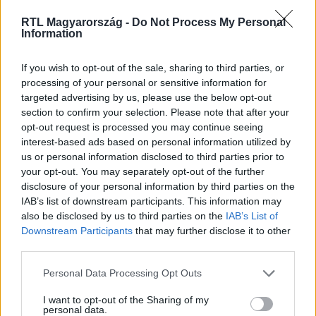
RTL Magyarország -
Do Not Process My Personal
Information
Nézd vissza a Híradó adásait az RTL+ felületén!
If you wish to opt-out of the sale, sharing to third parties, or
processing of your personal or sensitive information for
targeted advertising by us, please use the below opt-out
Itt állítsd be, hogy az RTL.hu az elsők között
legyen a Google-találatokban!
section to confirm your selection. Please note that after your
opt-out request is processed you may continue seeing
interest-based ads based on personal information utilized by
us or personal information disclosed to third parties prior to
your opt-out. You may separately opt-out of the further
disclosure of your personal information by third parties on the
IAB’s list of downstream participants. This information may
also be disclosed by us to third parties on the
IAB’s List of
Downstream Participants
that may further disclose it to other
third parties.
Please note that this website/app uses one or more Google
Personal Data Processing Opt Outs
services and may gather and store information including but
Kövess minket, és értesülj a friss hírekről a
not limited to your visit or usage behaviour. You may click to
I want to opt-out of the Sharing of my
personal data.
Facebookon is!
grant or deny consent to Google and its third-party tags to