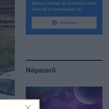
Kövess minket, és értesülj a friss
hírekről a Facebookon is!
Követem
Népszerű