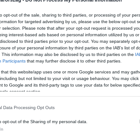
to opt-out of the sale, sharing to third parties, or processing of your per
formation for targeted advertising by us, please use the below opt-out s
r selection. Please note that after your opt-out request is processed y
eing interest-based ads based on personal information utilized by us or
Link másolása
disclosed to third parties prior to your opt-out. You may separately opt-
losure of your personal information by third parties on the IAB’s list of
. This information may also be disclosed by us to third parties on the
IA
Participants
that may further disclose it to other third parties.
y vasúti átjáró sorompóját egy elektromos
 that this website/app uses one or more Google services and may gath
es megyei Kálnál. Azt sem vette észre, hogy
including but not limited to your visit or usage behaviour. You may click 
 to Google and its third-party tags to use your data for below specifi
rfigyelő kamera rögzítette még tavaly
ogle consent section.
lene, az ügyészség szerint
is veszélyeztette, pénzbüntetésre
l Data Processing Opt Outs
o opt-out of the Sharing of my personal data.
In