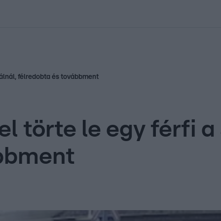
kolett
#
Időjárás
#
RTL műsor
#
Víz
#
Magyar Péter
#
Csillagjeg
 Kálnál, félredobta és továbbment
el törte le egy férfi 
ábbment