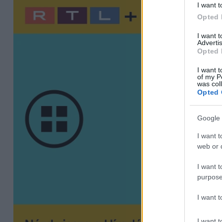
I want t
Opted 
I want 
Advertis
Opted 
I want t
of my P
was col
Opted 
Google 
I want t
web or d
I want t
purpose
I want 
I want t