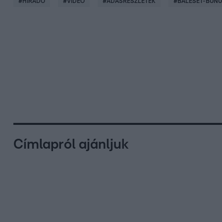
#
HÍRADÓ
#
VIDEÓ
#
ADÁSRÉSZLETEK
#
BALESET-BŰN
Címlapról ajánljuk