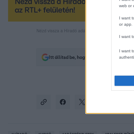
web or d
I want t
or app.
Nézd vissza a Híradó adásait az RTL+ felületén!
I want t
I want t
authenti
Itt állítsd be, hogy az RTL.hu az elsők 