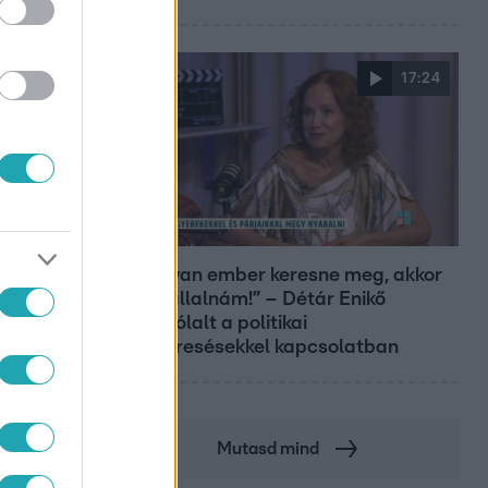
17:24
Reggeli
„Ha olyan ember keresne meg, akkor
sem vállalnám!” – Détár Enikő
megszólalt a politikai
megkeresésekkel kapcsolatban
Mutasd mind