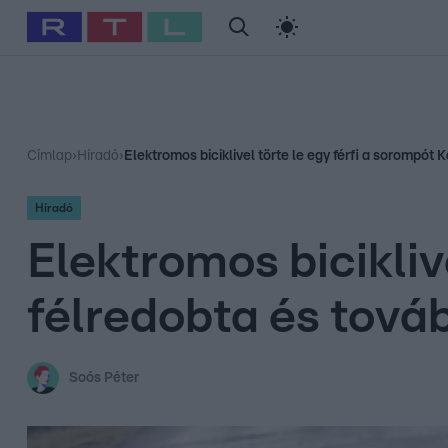
#
Babits Marcella
#
Szellő István
#
Most Wanted
#
Gallusz Ni
Címlap
›
Híradó
›
Elektromos biciklivel törte le egy férfi a sorompót
Híradó
Elektromos bicikliv
félredobta és tov
Soós Péter