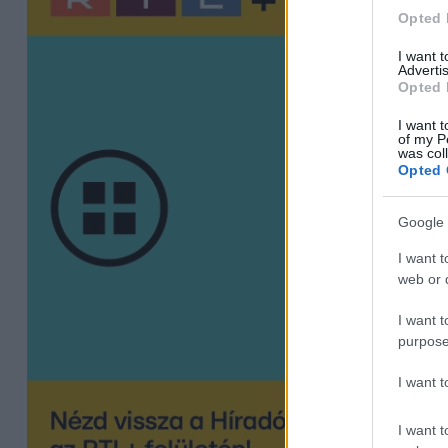
Opted 
I want 
Advertis
Opted 
I want t
of my P
was col
Opted 
Google 
I want t
web or d
I want t
purpose
I want 
I want t