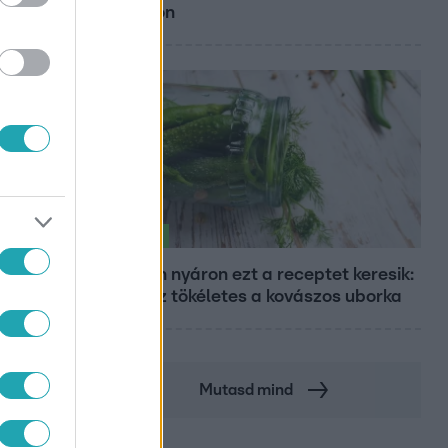
Siófokon
Életmód
Minden nyáron ezt a receptet keresik:
így lesz tökéletes a kovászos uborka
Mutasd mind