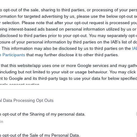
to opt-out of the sale, sharing to third parties, or processing of your per
formation for targeted advertising by us, please use the below opt-out s
r selection. Please note that after your opt-out request is processed y
eing interest-based ads based on personal information utilized by us or
disclosed to third parties prior to your opt-out. You may separately opt-
Link másolása
losure of your personal information by third parties on the IAB’s list of
. This information may also be disclosed by us to third parties on the
IA
Participants
that may further disclose it to other third parties.
 that this website/app uses one or more Google services and may gath
 a külpolitikában – ezt mondta Orbán
including but not limited to your visit or usage behaviour. You may click 
rdezték, hogy miért katonai műveletnek
 to Google and its third-party tags to use your data for below specifi
ogle consent section.
agyimir Putyin jelenlétében. A
óban nem volt semmi kivetnivaló, és ha azt
l Data Processing Opt Outs
egtette volna ő maga.
o opt-out of the Sharing of my personal data.
In
o opt-out of the Sale of my Personal Data.