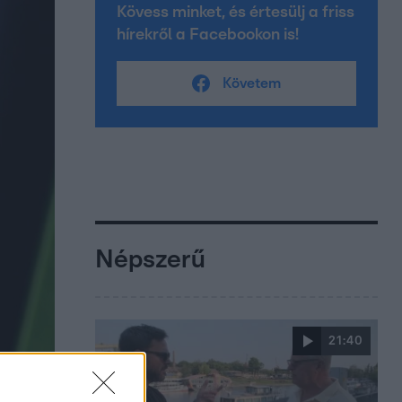
Kövess minket, és értesülj a friss
hírekről a Facebookon is!
Követem
Népszerű
21:40