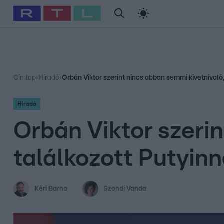
#
Babits Marcella
#
Szellő István
#
Most Wanted
#
Gallusz Ni
Címlap
›
Híradó
›
Orbán Viktor szerint nincs abban semmi kivetnivaló,
Híradó
Orbán Viktor szeri
találkozott Putyinn
Kéri Barna
Szondi Vanda