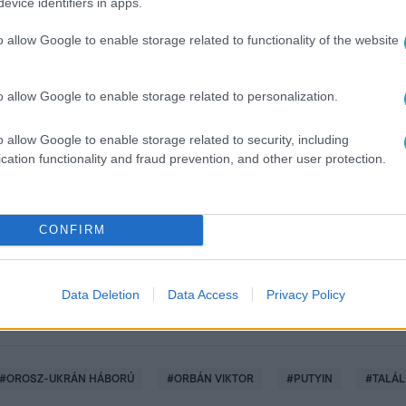
evice identifiers in apps.
o allow Google to enable storage related to functionality of the website
o allow Google to enable storage related to personalization.
o allow Google to enable storage related to security, including
között legyen a Google-találatokban!
cation functionality and fraud prevention, and other user protection.
CONFIRM
Data Deletion
Data Access
Privacy Policy
#
OROSZ-UKRÁN HÁBORÚ
#
ORBÁN VIKTOR
#
PUTYIN
#
TALÁ