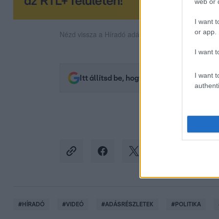
web or d
I want t
or app.
Nézd vissza a Híradó adásait az RTL+ felületén!
I want t
I want t
Itt állítsd be, hogy az RTL.hu az elsők 
authenti
#
HÍRADÓ
#
VIDEÓ
#
ADÁSRÉSZLETEK
#
POLITIKA