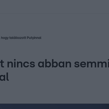
kolett
#
Időjárás
#
RTL műsor
#
Víz
#
Magyar Péter
#
Csillagjeg
 hogy találkozott Putyinnal
nt nincs abban semmi
al