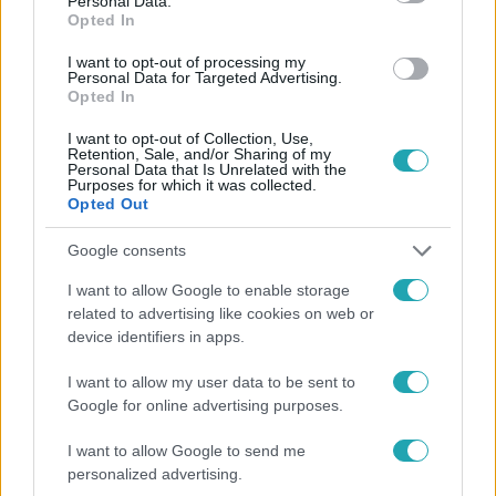
Personal Data.
Opted In
#
HÍRADÓ
#
VIDEÓ
#
ADÁSRÉSZLETEK
I want to opt-out of processing my
#
BUDAPEST
#
BÖRTÖN
#
TAXI
Personal Data for Targeted Advertising.
Opted In
#
BALESET-BŰNÜGY
I want to opt-out of Collection, Use,
Retention, Sale, and/or Sharing of my
Personal Data that Is Unrelated with the
Purposes for which it was collected.
Opted Out
Google consents
I want to allow Google to enable storage
Népszerű
related to advertising like cookies on web or
device identifiers in apps.
I want to allow my user data to be sent to
Google for online advertising purposes.
I want to allow Google to send me
personalized advertising.