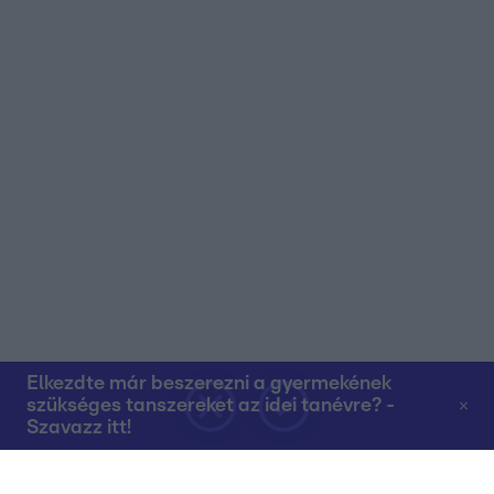
Elkezdte már beszerezni a gyermekének
szükséges tanszereket az idei tanévre? -
Szavazz itt!