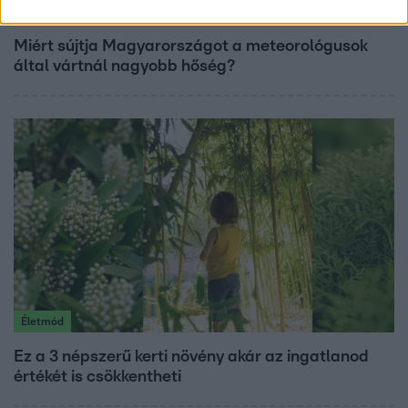
Fókusz
Miért sújtja Magyarországot a meteorológusok
által vártnál nagyobb hőség?
Életmód
Ez a 3 népszerű kerti növény akár az ingatlanod
értékét is csökkentheti