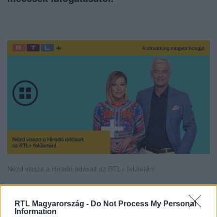
Nézd vissza a Híradó adásait az RTL+ felületén!
RTL Magyarország -
Do Not Process My Personal
Itt állítsd be, hogy az RTL.hu az elsők között
Information