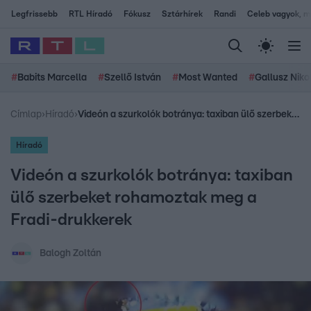
Legfrissebb
RTL Híradó
Fókusz
Sztárhírek
Randi
Celeb vagyok, me
#
Babits Marcella
#
Szellő István
#
Most Wanted
#
Gallusz Niko
Címlap
›
Híradó
›
Videón a szurkolók botránya: taxiban ülő szerbeket rohamoztak meg a Fradi-drukkerek
Híradó
Videón a szurkolók botránya: taxiban
ülő szerbeket rohamoztak meg a
Fradi-drukkerek
Balogh Zoltán