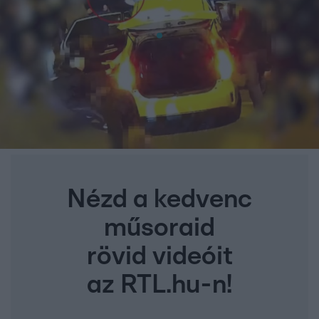
Nézd a kedvenc
műsoraid
rövid videóit
az RTL.hu-n!