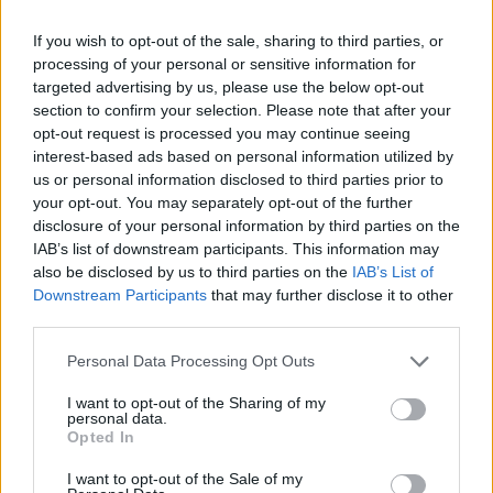
legyen a Google-találatokban!
If you wish to opt-out of the sale, sharing to third parties, or
processing of your personal or sensitive information for
targeted advertising by us, please use the below opt-out
section to confirm your selection. Please note that after your
opt-out request is processed you may continue seeing
interest-based ads based on personal information utilized by
us or personal information disclosed to third parties prior to
your opt-out. You may separately opt-out of the further
disclosure of your personal information by third parties on the
IAB’s list of downstream participants. This information may
also be disclosed by us to third parties on the
IAB’s List of
Kövess minket, és értesülj a friss hírekről a
Downstream Participants
that may further disclose it to other
third parties.
Facebookon is!
Please note that this website/app uses one or more Google
Personal Data Processing Opt Outs
services and may gather and store information including but
Követem
not limited to your visit or usage behaviour. You may click to
I want to opt-out of the Sharing of my
personal data.
grant or deny consent to Google and its third-party tags to
Opted In
use your data for below specified purposes in below Google
consent section.
I want to opt-out of the Sale of my