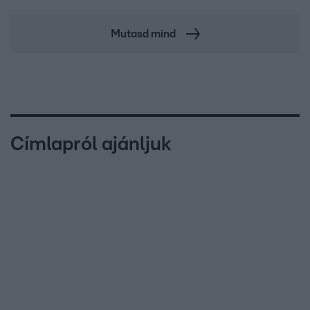
Mutasd mind
Címlapról ajánljuk