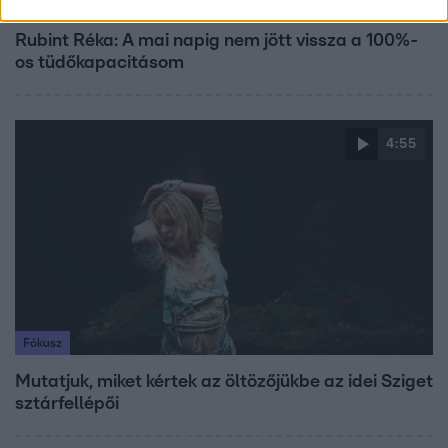
Bulvár
Rubint Réka: A mai napig nem jött vissza a 100%-
os tüdőkapacitásom
4:55
Fókusz
Mutatjuk, miket kértek az öltözőjükbe az idei Sziget
sztárfellépői