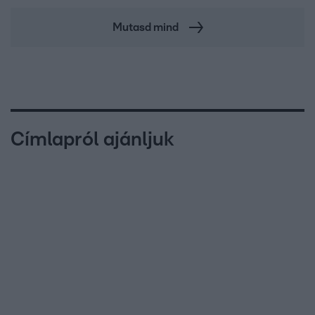
Mutasd mind
Címlapról ajánljuk