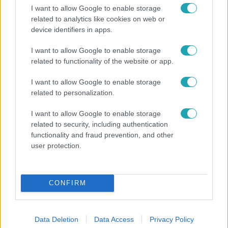
I want to allow Google to enable storage
related to analytics like cookies on web or
device identifiers in apps.
Reggeli
I want to allow Google to enable storage
related to functionality of the website or app.
„Ha olyan ember keresne meg, akkor sem
vállalnám!” – Détár Enikő megszólalt a politikai
I want to allow Google to enable storage
megkeresésekkel kapcsolatban
related to personalization.
I want to allow Google to enable storage
related to security, including authentication
functionality and fraud prevention, and other
user protection.
CONFIRM
Data Deletion
Data Access
Privacy Policy