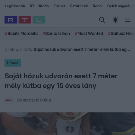
Legfrissebb
RTL Híradó
Fókusz
Sztárhírek
Randi
Celeb vagyok, me
#
Babits Marcella
#
Szellő István
#
Most Wanted
#
Gallusz Niko
Címlap
›
Híradó
›
Saját házuk udvarán esett 7 méter mély kútba egy 15 éves lány
Híradó
Saját házuk udvarán esett 7 méter
mély kútba egy 15 éves lány
Debreczeni Csilla