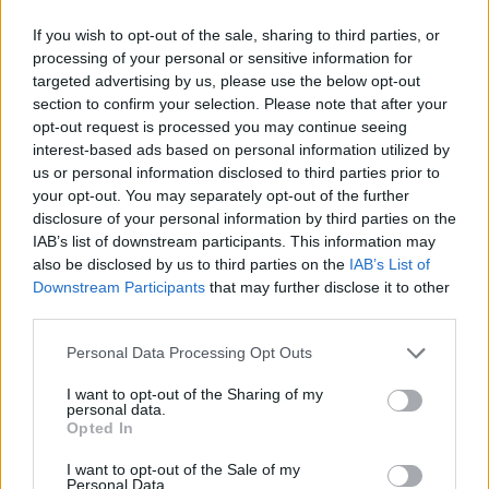
If you wish to opt-out of the sale, sharing to third parties, or
processing of your personal or sensitive information for
targeted advertising by us, please use the below opt-out
section to confirm your selection. Please note that after your
opt-out request is processed you may continue seeing
interest-based ads based on personal information utilized by
us or personal information disclosed to third parties prior to
your opt-out. You may separately opt-out of the further
disclosure of your personal information by third parties on the
IAB’s list of downstream participants. This information may
Kövess minket, és értesülj a friss hírekről a
also be disclosed by us to third parties on the
IAB’s List of
Facebookon is!
Downstream Participants
that may further disclose it to other
third parties.
Követem
Please note that this website/app uses one or more Google
Personal Data Processing Opt Outs
services and may gather and store information including but
not limited to your visit or usage behaviour. You may click to
I want to opt-out of the Sharing of my
personal data.
grant or deny consent to Google and its third-party tags to
Opted In
use your data for below specified purposes in below Google
consent section.
I want to opt-out of the Sale of my
Personal Data.
#
HÍRADÓ
#
VIDEÓ
#
ADÁSRÉSZLETEK
#
BALESET