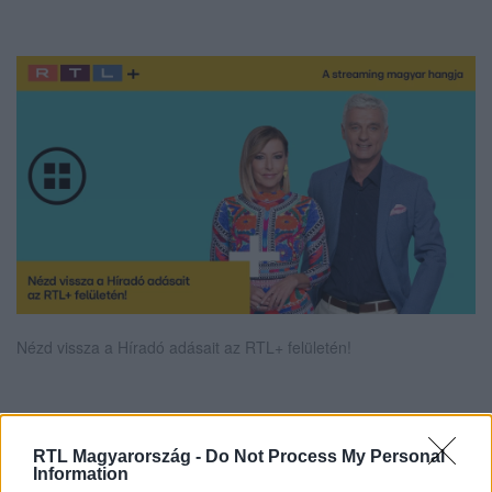
Nézd vissza a Híradó adásait az RTL+ felületén!
Itt állítsd be, hogy az RTL.hu az elsők között
RTL Magyarország -
Do Not Process My Personal
legyen a Google-találatokban!
Information