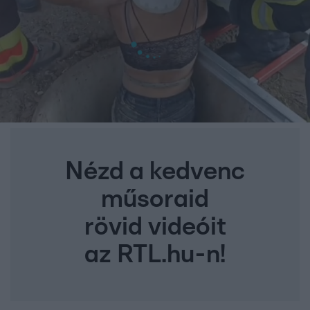
Nézd a kedvenc
műsoraid
rövid videóit
az RTL.hu-n!