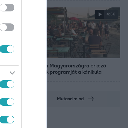
4:36
Fókusz
Átírta a Magyarországra érkező
turisták programját a kánikula
Mutasd mind