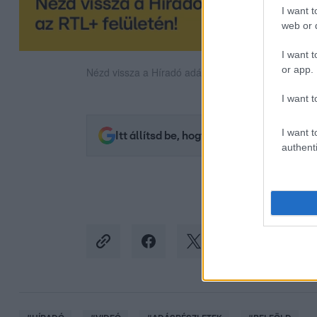
I want t
web or d
I want t
or app.
Nézd vissza a Híradó adásait az RTL+ felületén!
I want t
I want t
Itt állítsd be, hogy az RTL.hu az elsők 
authenti