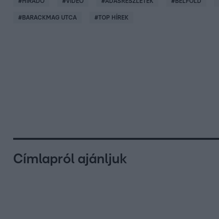
#
HÍRADÓ
#
VIDEÓ
#
ADÁSRÉSZLETEK
#
BELFÖLD
#
BARACKMAG UTCA
#
TOP HÍREK
Címlapról ajánljuk