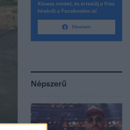
Kövess minket, és értesülj a friss
hírekről a Facebookon is!
Követem
Népszerű