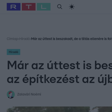
#
Babits Marcella
#
Szellő István
#
Most Wanted
#
Gallusz Ni
Címlap
›
Híradó
›
Már az úttest is beszakadt, de a tiltás ellenére is f
Híradó
Már az úttest is bes
az építkezést az ú
Zalavári Noémi