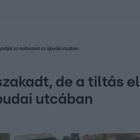
kolett
#
Időjárás
#
RTL műsor
#
Víz
#
Magyar Péter
#
Csillagjeg
olytatják az építkezést az újbudai utcában
zakadt, de a tiltás el
jbudai utcában