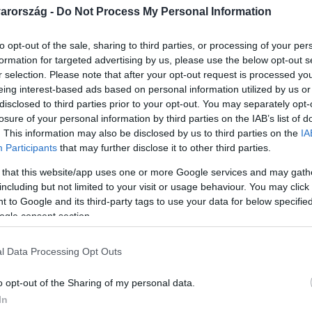
arország -
Do Not Process My Personal Information
to opt-out of the sale, sharing to third parties, or processing of your per
formation for targeted advertising by us, please use the below opt-out s
r selection. Please note that after your opt-out request is processed y
Link másolása
eing interest-based ads based on personal information utilized by us or
disclosed to third parties prior to your opt-out. You may separately opt-
losure of your personal information by third parties on the IAB’s list of
. This information may also be disclosed by us to third parties on the
IA
Participants
that may further disclose it to other third parties.
 az építkezés folytatását, és zárta le a
 that this website/app uses one or more Google services and may gath
 szálloda építése az újbudai Barackmag
including but not limited to your visit or usage behaviour. You may click 
lyedt, már az úttest is elkezdett
 to Google and its third-party tags to use your data for below specifi
ogle consent section.
ányul építettek meg egy támfalat, amiatt
g ma nem válaszolt kérdéseinkre. A NAV az
l Data Processing Opt Outs
m reagált a megkeresésünkre.
o opt-out of the Sharing of my personal data.
In