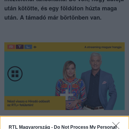
után kötötte, és egy földúton húzta maga
után. A támadó már börtönben van.
Nézd vissza a Híradó adásait az RTL+ felületén!
RTL Magyarország -
Do Not Process My Personal