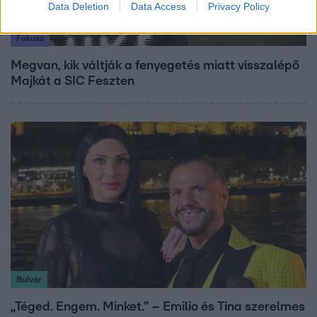
Data Deletion
Data Access
Privacy Policy
Fókusz
Megvan, kik váltják a fenyegetés miatt visszalépő
Majkát a SIC Feszten
Bulvár
„Téged. Engem. Minket.” – Emilio és Tina szerelmes