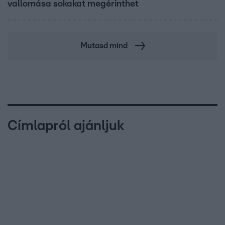
vallomása sokakat megérinthet
Mutasd mind
Címlapról ajánljuk