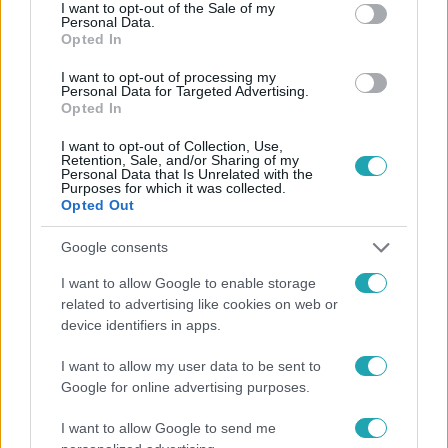
consent section.
I want to opt-out of the Sale of my
Personal Data.
Opted In
I want to opt-out of processing my
Personal Data for Targeted Advertising.
#
HÍRADÓ
#
VIDEÓ
#
ADÁSRÉSZLETEK
Opted In
#
BALESET-BŰNÜGY
#
BŰNÜGY
#
KÍNZÁS
I want to opt-out of Collection, Use,
Retention, Sale, and/or Sharing of my
#
PÁRKAPCSOLAT
#
ABONY
#
BRUTÁLIS
Personal Data that Is Unrelated with the
Purposes for which it was collected.
Opted Out
Google consents
I want to allow Google to enable storage
related to advertising like cookies on web or
device identifiers in apps.
Népszerű
I want to allow my user data to be sent to
Google for online advertising purposes.
I want to allow Google to send me