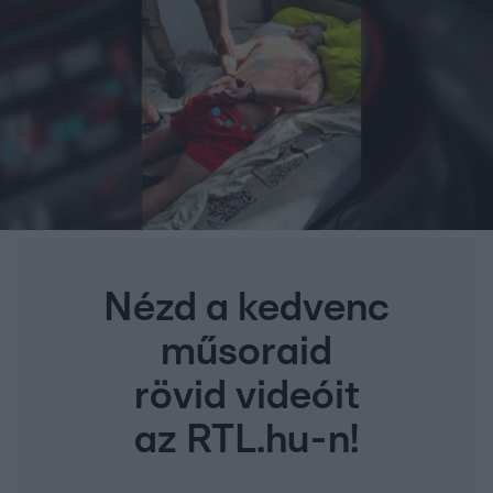
Nézd a kedvenc
műsoraid
rövid videóit
az RTL.hu-n!