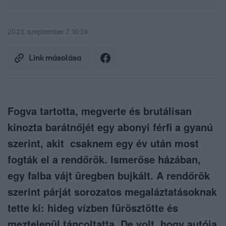
2023. szeptember 7. 16:39
Link másolása
Fogva tartotta, megverte és brutálisan
kínozta barátnőjét egy abonyi férfi a gyanú
szerint, akit csaknem egy év után most
fogták el a rendőrök. Ismerőse házában,
egy falba vájt üregben bujkált. A rendőrök
szerint párját sorozatos megaláztatásoknak
tette ki: hideg vízben fürösztötte és
meztelenül táncoltatta. De volt, hogy autója