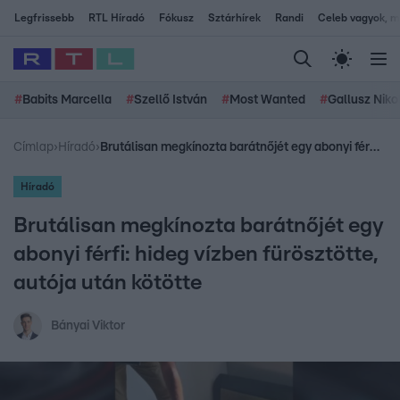
Legfrissebb
RTL Híradó
Fókusz
Sztárhírek
Randi
Celeb vagyok, me
#
Babits Marcella
#
Szellő István
#
Most Wanted
#
Gallusz Niko
Címlap
›
Híradó
›
Brutálisan megkínozta barátnőjét egy abonyi férfi: hideg vízben fürösztötte, autója után kötötte
Híradó
Brutálisan megkínozta barátnőjét egy
abonyi férfi: hideg vízben fürösztötte,
autója után kötötte
Bányai Viktor