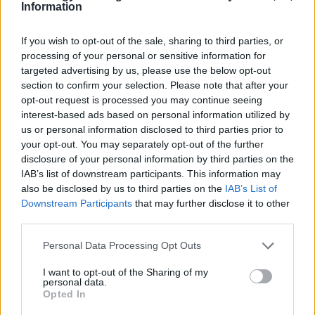
Information
Itt állítsd be, hogy az RTL.hu az elsők között
If you wish to opt-out of the sale, sharing to third parties, or
legyen a Google-találatokban!
processing of your personal or sensitive information for
targeted advertising by us, please use the below opt-out
section to confirm your selection. Please note that after your
opt-out request is processed you may continue seeing
interest-based ads based on personal information utilized by
us or personal information disclosed to third parties prior to
your opt-out. You may separately opt-out of the further
disclosure of your personal information by third parties on the
IAB’s list of downstream participants. This information may
also be disclosed by us to third parties on the
IAB’s List of
Downstream Participants
that may further disclose it to other
third parties.
Kövess minket, és értesülj a friss hírekről a
Please note that this website/app uses one or more Google
Personal Data Processing Opt Outs
Facebookon is!
services and may gather and store information including but
not limited to your visit or usage behaviour. You may click to
I want to opt-out of the Sharing of my
personal data.
grant or deny consent to Google and its third-party tags to
Követem
Opted In
use your data for below specified purposes in below Google